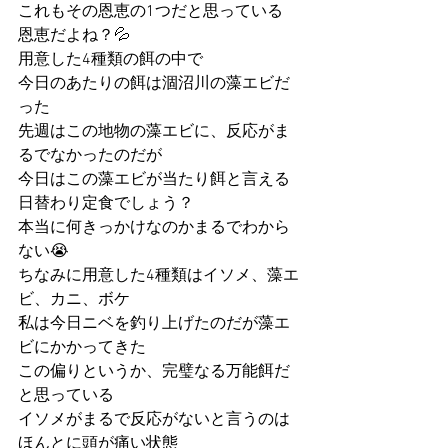
これもその恩恵の1つだと思っている
恩恵だよね？💦
用意した4種類の餌の中で
今日のあたりの餌は涸沼川の藻エビだ
った
先週はこの地物の藻エビに、反応がま
るでなかったのだが
今日はこの藻エビが当たり餌と言える
日替わり定食でしょう？
本当に何きっかけなのかまるでわから
ない😭
ちなみに用意した4種類はイソメ、藻エ
ビ、カニ、ボケ
私は今日ニベを釣り上げたのだが藻エ
ビにかかってきた
この偏りというか、完璧なる万能餌だ
と思っている
イソメがまるで反応がないと言うのは
ほんとに頭が痛い状態