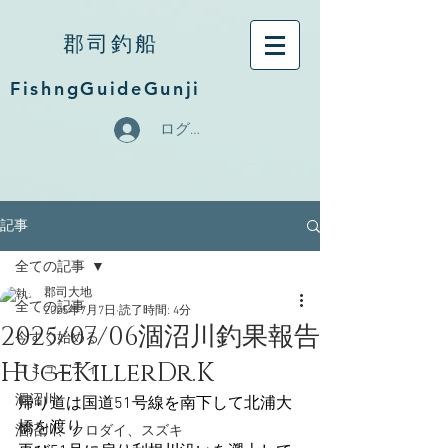
郡司釣船
FishngGuideGunji
ログイン
記事
全ての記事
郡司大地
全ての記事
2025年7月7日
読了時間: 4分
2025/07/06涸沼川釣果報告
今すぐ始める
HugeKillerDr.K
コミュニティ
涸沼川
帰り道は国道51号線を南下して北浦大
橋を渡り
涸沼川、クロダイ、スズキ