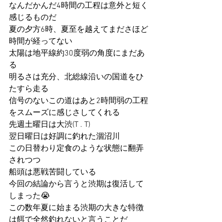
なんだかんだ4時間の工程は意外と短く
感じるものだ
夏の夕方6時、夏至を越えてまださほど
時間が経ってない
太陽は地平線約30度弱の角度にまだあ
る
明るさは充分、北総線沿いの国道をひ
たすら走る
信号のないこの道はあと2時間弱の工程
をスムーズに感じさしてくれる
先週土曜日は大渋(T . T)
翌日曜日は好調に釣れた涸沼川
この日替わり定食のような状態に翻弄
されつつ
船頭は悪戦苦闘している
今回の結論から言うと渋期は復活して
しまった😭
この数年夏に始まる渋期の大きな特徴
は餌で全然釣れないと言うことだ