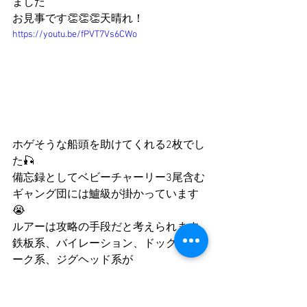
ました
お見事です👏👏👏天晴れ！
https://youtu.be/fPVT7Vs6CWo
ホゲそうな船頭を助けてくれる2枚でし
た🎣
備忘録としてベビーチャーリー3尾含む
ギャング団には鱸級が掛かっています
😭
ルアーは攻略の手段だと考えられます
鉄板系、バイレーション、ドックウォ
ーク系、ジグヘッド系が
過去に結果が出ています
勿論餌でも釣れる時は釣れるんです