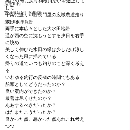
再び51号に戻り利根川沿いを遡上して
涸沼川釣
して
茨城県涸沼川釣船店
千葉に渡り印西長門屋の広域農道走り
抜ける
涸沼川釣果報告
両手に本広々とした大水田地帯
遥か西の空に沈もうとする夕日を右手
に眺め
美しく伸びた水田の緑は少しだけ涼し
くなった風に揺れている
帰りの道でいつも釣りのこと深く考え
る
いわゆる釣行の反省の時間でもある
船頭としてどうだったのか？
良い案内ができたのか？
最善は尽くせたのか？
ああするべきだったか？
はたまたこうだったか？
良かった点、悪かった点あれこれ考え
つつ