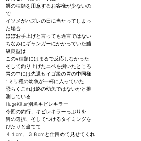
餌の種類を用意するお客様が少ないの
で
イソメがハズレの日に当たってしまっ
た場合
ほぼお手上げと言っても過言ではない
ちなみにギャンガーにかかっていた鱸
級良型は
この4種類にはまるで反応しなかった
そして釣り上げたニベを捌いたところ
胃の中には先週セイゴ級の胃の中同様
1ミリ程の幼魚が一杯に入っていた
恐らくこれは鮗の幼魚ではないかと推
測している
HugeKiller別名キビレキラー
今回の釣行、キビレキラーっぷりを
餌の選択、そしてつけるタイミングを
ぴたりと当てて
４１cm、３８cmと仕留めて見せてくれ