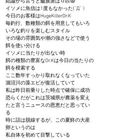
結論から言うと鱸族派は０匹😨
イソメに魚信は1度もなかった(´Д` )
今日のお客様はHugeKillerDr.K
毎釣行、数種類の餌を用意してもいろ
いろな釣りを楽しむスタイル
その場の雰囲気や潮の強さなどで使う
餌を使い分ける
イソメに当たりが出ない時
餌の種類の豊富なDr.Kは今日の当たりの
餌を模索する
ここ数年すっかり取れなくなっていた
涸沼川の藻エビが復活していて
私は昨日前乗りした時点で確保に成功
恐らくだがこれは茨城県が農薬を変え
たと言うニュースの恩恵だと思ってい
る
時に話は脱線するが、この夏鮗の大産
卵というのは
私自体を初めて目撃している