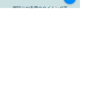
潮回りや干満のタイミング等
出船時間を悩んだら？
メール御相談下さい
アドレスは
お問い合わせを御覧ください
平日の釣行を御検討のお客様
一週間程の御猶予を踏まえて
御予約のお問合せを
お願いいたします
涸沼川 クロダイ - シーバス - ハゼ 涸
沼川釣船
​仕立て専門です
お問合せメールはこちら