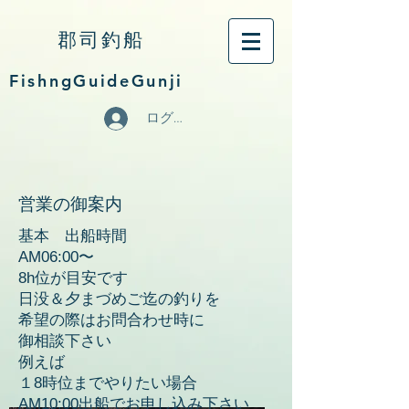
郡司釣船
FishngGuideGunji
ログイン
営業の御案内
基本 出船時間
AM06:00〜
8h位が目安です
日没＆夕まづめご迄の釣りを
希望の際はお問合わせ時に
御相談下さい
例えば
１8時位までやりたい場合
AM10:00出船でお申し込み下さい