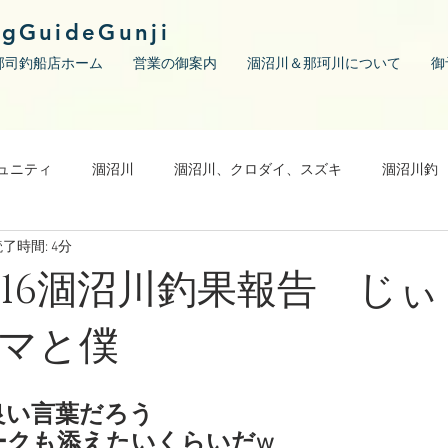
ngGuideGunji
郡司釣船店ホーム
営業の御案内
涸沼川＆那珂川について
御
ュニティ
涸沼川
涸沼川、クロダイ、スズキ
涸沼川釣
了時間: 4分
05/16涸沼川釣果報告 じ
マと僕
良い言葉だろう
ークも添えたいくらいだw