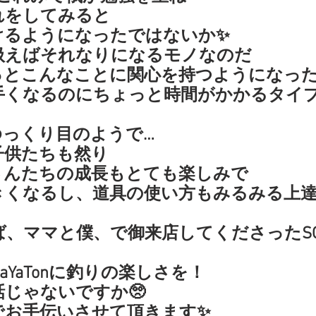
れをしてみると
けるようになったではないか✨
扱えばそれなりになるモノなのだ
っとこんなことに関心を持つようになった
手くなるのにちょっと時間がかかるタイ
ゆっくり目のようで…
子供たちも然り
さんたちの成長もとても楽しみで
きくなるし、道具の使い方もみるみる上
、ママと僕、で御来店してくださったS
aYaTonに釣りの楽しさを！
じゃないですか🥺
でお手伝いさせて頂きます✨