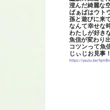
澄んだ綺麗な
ばぁばはウトウ
孫と遊びに来
なんて幸せな
わたしが好き
魚信が変わり
コツンって魚
じぃじお見事！
https://youtu.be/fqmB