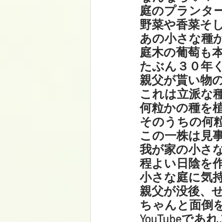
庭のプランタ
野菜や香菜そ
あの小さな種
庭木の葡萄も
たぶん３０年
親父が貰い物
これは立派な
何粒かの種を
そのうちの何
この一株は見
我が家の小さ
程よい日陰を
小さな庭に気
親父が没後、
ちゃんと面倒
YouTubeで