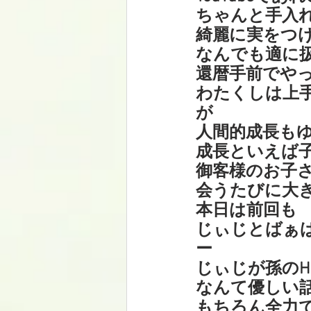
ちゃんと手入
綺麗に実をつ
なんでも適に
還暦手前でや
わたくしは上
が
人間的成長も
成長といえば
御客様のお子
会うたびに大
本日は前回も
じぃじとばぁば
ー
じぃじが孫のH
なんて優しい話
もちろん全力