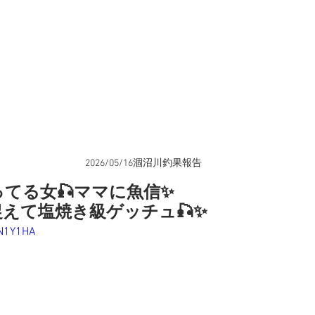
2026/05/16涸沼川釣果報告
てる女🎣ママに魚信✨
えて塩焼き級ゲッチュ🎣✨
IN1Y1HA