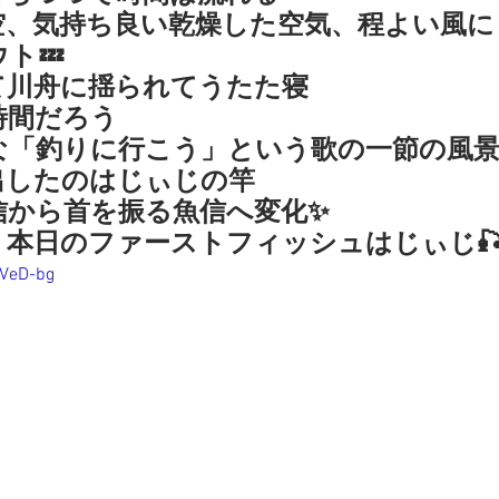
空、気持ち良い乾燥した空気、程よい風に
ト💤
て川舟に揺られてうたた寝
時間だろう
な「釣りに行こう」という歌の一節の風
出したのはじぃじの竿
信から首を振る魚信へ変化✨
本日のファーストフィッシュはじぃじ🎣
vVeD-bg