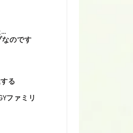
…
プなのです
達する
GYファミリ