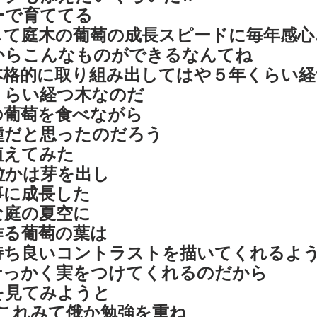
ーで育ててる
して庭木の葡萄の成長スピードに毎年感心
からこんなものができるなんてね
本格的に取り組み出してはや５年くらい経
くらい経つ木なのだ
の葡萄を食べながら
種だと思ったのだろう
植えてみた
粒かは芽を出し
事に成長した
な庭の夏空に
作る葡萄の葉は
持ち良いコントラストを描いてくれるよ
せっかく実をつけてくれるのだから
を見てみようと
あれこれみて俄か勉強を重ね