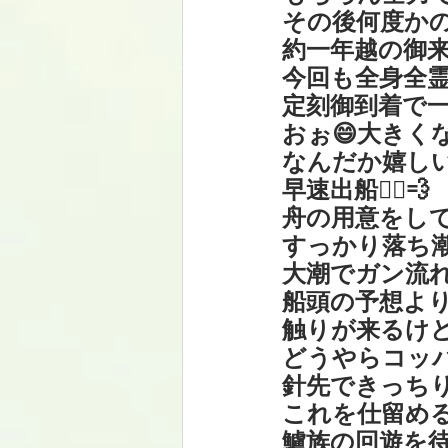
その後何度か
約一年越の御来
今回も全身全霊
定刻御到着で一年
おぉ😄大きく
なんだか嬉しい
早速出船🚣‍♀️💨
舟の用意をし
すっかり落ち
大潮でガン流
船頭の予想よ
触りが来るけ
どうやらコッ
針先できっち
これを仕留め
鱸族の回遊を