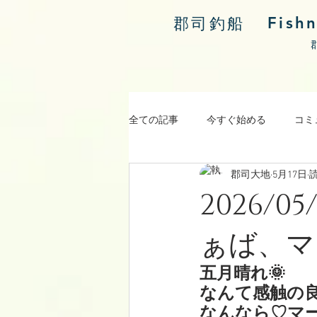
Fish
郡司釣船
全ての記事
今すぐ始める
コミ
郡司大地
5月17日
読
涸沼川釣果報告
2026/
ぁば、マ
五月晴れ🌞
なんて感触の
なんなら♡マ