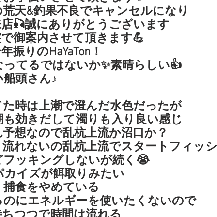
の荒天&釣果不良でキャンセルになり
店🎣誠にありがとうございます
で御案内させて頂きます💪
振りのHaYaTon！
なってるではないか✨素晴らしい👍
船頭さん♪
てた時は上潮で澄んだ水色だったが
潮も効きだして濁りも入り良い感じ
れ予想なので乱杭上流か沼口か？
り流れないの乱杭上流でスタートフィッ
どフッキングしないが続く😭
パカイズが餌取りみたい
り捕食をやめている
るのにエネルギーを使いたくないので
待ちつつで時間は流れる