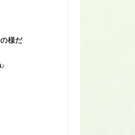
景の様だ
♪