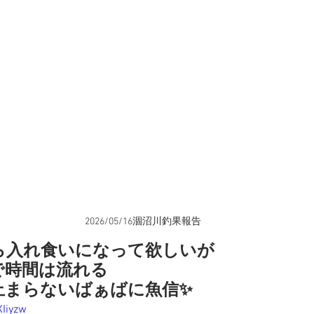
2026/05/16涸沼川釣果報告
ら入れ食いになって欲しいが
で時間は流れる
止まらないばぁばに魚信✨
XIiyzw