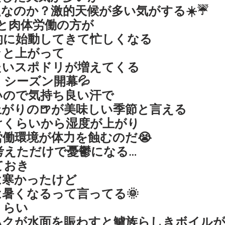
なのか？激的天候が多い気がする☀️☔️
と肉体労働の方が
的に始動してきて忙しくなる
ッと上がって
たいスポドリが増えてくる
シーズン開幕💦
いので気持ち良い汗で
がりの🍺が美味しい季節と言える
けくらいから湿度が上がり
働環境が体力を蝕むのだ😭
考えただけで憂鬱になる…
ておき
は寒かったけど
暑くなるって言ってる🌞
くらい
ハクが水面を賑わすと鱸族らしきボイルが