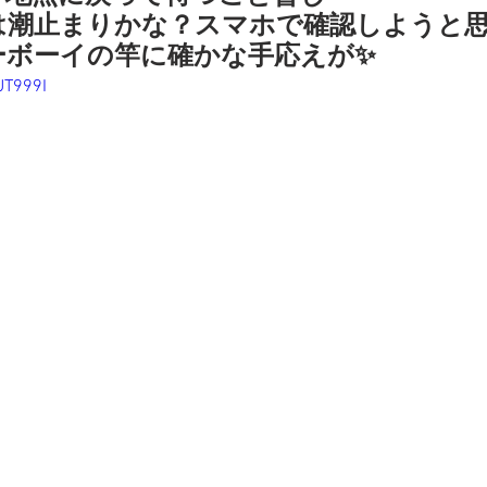
は潮止まりかな？スマホで確認しようと
ーボーイの竿に確かな手応えが✨
UT999I