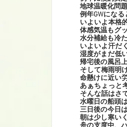
地球温暖化問題
例年GWになる
いよいよ本格
体感気温もグ
水分補給も冷
いよいよ汗だく
湿度がまだ低
帰宅後の風呂上
そして梅雨明
命懸けに近い労
あぁちょっと
そんな話はさ
水曜日の船頭
三日後の今日は
朝は少し寒い
舟の支度中、