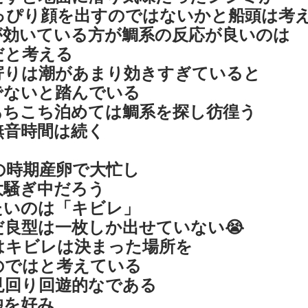
っぴり顔を出すのではないかと船頭は考
が効いている方が鯛系の反応が良いのは
だと考える
寄りは潮があまり効きすぎていると
でないと踏んでいる
あちこち泊めては鯛系を探し彷徨う
無音時間は続く
の時期産卵で大忙し
大騒ぎ中だろう
たいのは「キビレ」
良型は一枚しか出せていない😭
はキビレは決まった場所を
のではと考えている
見回り回遊的なである
独を好み