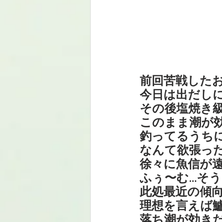
前回苦戦した
今日は出だしに
その後塩焼き
このまま潮が
釣ってるうち
なんて欲張っ
徐々に魚信が
ふぅ〜む…そう
此処最近の傾
理想を言えば
落ち潮が効き