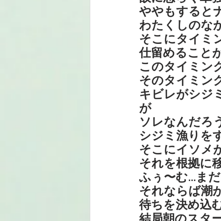
ややもすると
わたくしのな
そこにタイミ
仕留めること
このタイミン
そのタイミン
キビレがシジ
が
ソレなんだろ
シジミ漁りを
そこにイソメが
それを根拠に
ふぅ〜む…ま
それならば潮
待ちを決め込
結局朝のスタ