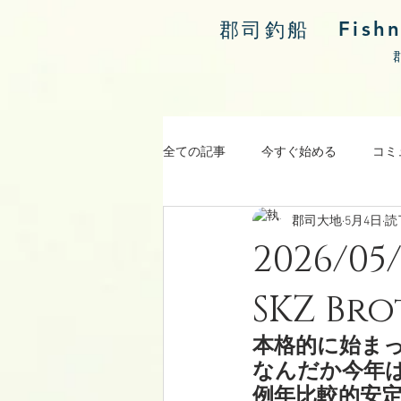
Fish
郡司釣船
全ての記事
今すぐ始める
コミ
郡司大地
5月4日
読
涸沼川釣果報告
2026
SKZ Br
本格的に始まっ
なんだか今年
例年比較的安