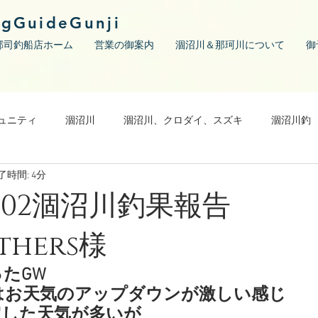
ngGuideGunji
郡司釣船店ホーム
営業の御案内
涸沼川＆那珂川について
御
ュニティ
涸沼川
涸沼川、クロダイ、スズキ
涸沼川釣
了時間: 4分
/05/02涸沼川釣果
others様
たGW
はお天気のアップダウンが激しい感じ
定した天気が多いが