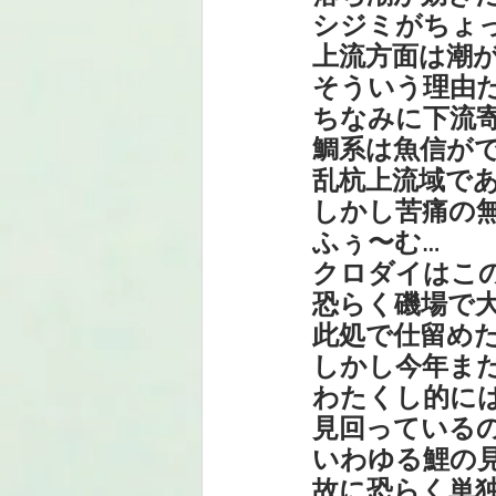
シジミがちょ
上流方面は潮
そういう理由
ちなみに下流
鯛系は魚信が
乱杭上流域で
しかし苦痛の
ふぅ〜む…
クロダイはこ
恐らく磯場で
此処で仕留め
しかし今年まだ
わたくし的に
見回っている
いわゆる鯉の
故に恐らく単