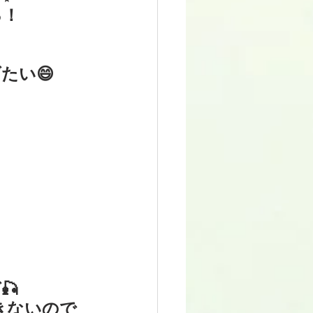
る！
たい😄
🎣
きないので