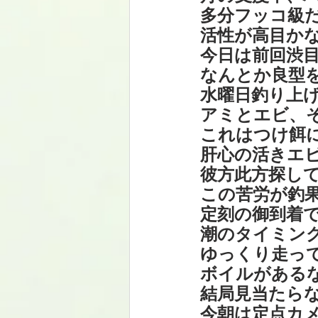
多分フッコ級
活性が高目かな
今日は前回渋目の
なんとか良型
水曜日釣り上
アミとエビ、
これはつけ餌
肝心の活きエビ
彼方此方探して
この苦労が釣
定刻の御到着で早速
潮のタイミン
ゆっくり走って様
ボイルがある
結局見当たらな
今朝は定点カ