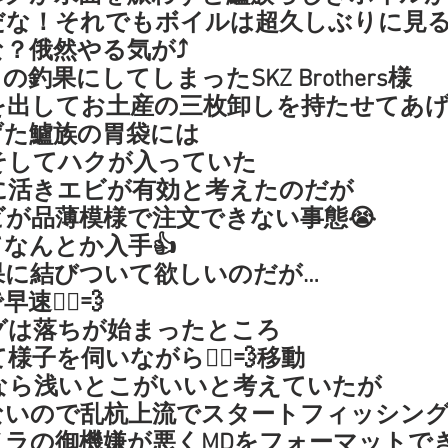
だな！それでもボイルは超久しぶりに見
？俄然やる気が⤴️
釣果にしてしまったSKZ Brothers様
を出してお土産の三枚卸しを持たせてあげ
げた鱸族の胃袋には
そしてハクが入っていた
に活きエビが有効と考えたのだが
が品薄模様で注文できない事態😭
なんとか入手👍
果に結びついて欲しいのだが…
🚣‍♀️💨
グは落ちが始まったところ
子を伺いながら🚣‍♀️💨移動
なら浅いとこがいいと考えていたが
いので乱杭上流でスタートフィッシング
メラの御機嫌が悪くMDをフォーマットで