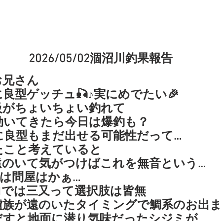
2026/05/02涸沼川釣果報告
お兄さん
良型ゲッチュ🎣♪実にめでたい🎉
級がちょいちょい釣れて
効いてきたら今日は爆釣も？
に良型もまだ出せる可能性だって…
たこと考えていると
遠のいて気がつけばこれを無音という…
は問屋はかぁ…
向では三又って選択肢は皆無
鱸族が遠のいたタイミングで鯛系のお出
だすと地面に潜り気味だったシジミが