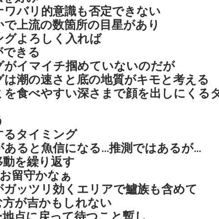
ナワバリ的意識も否定できない
かで上流の数箇所の目星があり
ングよろしく入れば
ができる
グがイマイチ掴めていないのだが
グは潮の速さと底の地質がキモと考える
ミを食べやすい深さまで顔を出しにくる
う
するタイミング
あると魚信になる…推測ではあるが...
移動を繰り返す
だお留守かなぁ
がガッツリ効くエリアで鱸族も含めて
む方が吉かもしれない
ー地点に戻って待つこと暫し