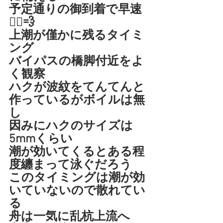
予定通りの御到着で早速
🚣‍♀️💨
上潮が僅かに残るタイミ
ング
バイパスの橋脚付近をよ
く観察
ハクが波紋をてんてんと
作っているがボイルは無
し
因みにハクのサイズは
5mmくらい
潮が効いてくるとある程
度纏まって泳ぐだろう
このタイミングは潮が効
いていないので散れてい
る
舟は一気に乱杭上流へ