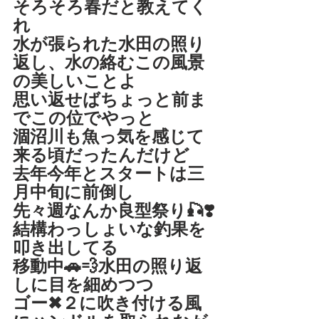
そろそろ春だと教えてく
れ
水が張られた水田の照り
返し、水の絡むこの風景
の美しいことよ
思い返せばちょっと前ま
でこの位でやっと
涸沼川も魚っ気を感じて
来る頃だったんだけど
去年今年とスタートは三
月中旬に前倒し
先々週なんか良型祭り🎣❣️
結構わっしょいな釣果を
叩き出してる
移動中🚗💨水田の照り返
しに目を細めつつ
ゴー✖︎２に吹き付ける風