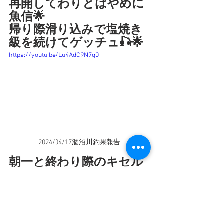
再開してわりとはやめに
魚信🌟
帰り際滑り込みで塩焼き
級を続けてゲッチュ🎣🌟
https://youtu.be/Lu4AdC9N7q0
2024/04/17涸沼川釣果報告
朝一と終わり際のキセル
乗車ガイドになっちゃい
ました💦
ムムな感じへと変わって
きた涸沼川