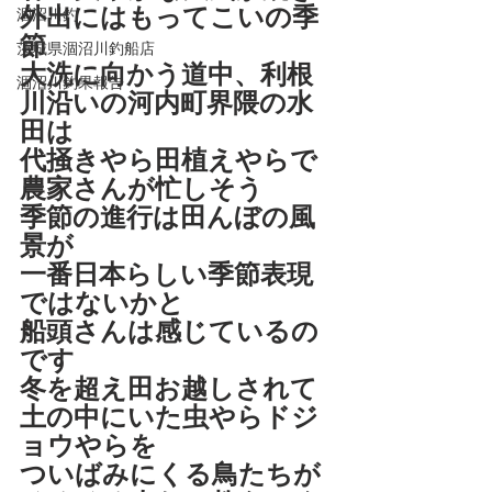
外出にはもってこいの季
涸沼川釣
節
茨城県涸沼川釣船店
大洗に向かう道中、利根
涸沼川釣果報告
川沿いの河内町界隈の水
田は
代掻きやら田植えやらで
農家さんが忙しそう
季節の進行は田んぼの風
景が
一番日本らしい季節表現
ではないかと
船頭さんは感じているの
です
冬を超え田お越しされて
土の中にいた虫やらドジ
ョウやらを
ついばみにくる鳥たちが