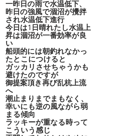
一昨日の雨で水温低下、
昨日の強風で涸沼が攪拌
され水温低下進行
今日は1日晴れたし水温上
昇は涸沼が一番効率が良
い
船頭的には朝釣れなかっ
たとこにつけると
ガッカリさせちゃうかも
避けたのですが
御提案頂き再び乱杭上流
へ
潮止まりまでまもなく、
幸いにも逆の風ながら弱
まる傾向
ラッキーが重なる時って
こういう感じ