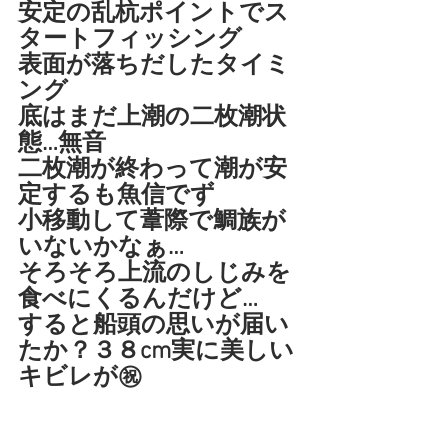
安定の乱杭ポイントでス
タートフィッシング
表面が落ちだしたタイミ
ング
底はまだ上潮の二枚潮状
態…無音
二枚潮が終わって潮が安
定するも魚信でず
小移動して葦際で鯛族が
いないかなぁ…
そろそろ上流のしじみを
食べにくるんだけど…
すると船頭の思いが届い
たか？３８cm実に美しい
キビレが㊗️