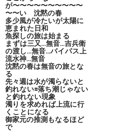
が〜〜〜〜〜〜〜〜〜〜
〜〜い　沈黙の春
多少風が冷たいが太陽に
恵まれた日和
魚探しの旅は始まる
まずは三又…無音…吉兵衛
の渡し…無音…バイパス上
流水神…無音
沈黙の春は無音の旅とな
る
先々週は水が濁らないと
釣れない🟰落ち潮じゃない
と釣れない現象
濁りを求めれば上流に行
くことになる
御家元の推測もなるほど
で