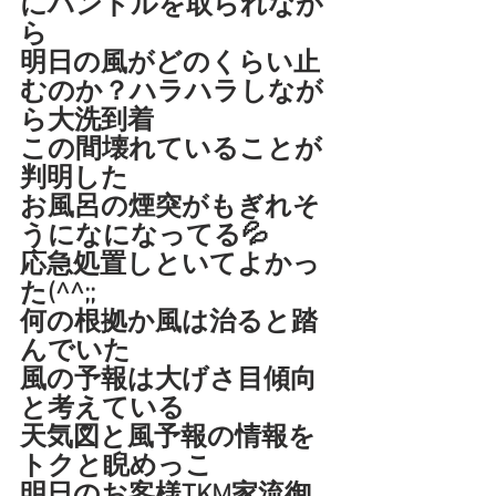
にハンドルを取られなが
ら
明日の風がどのくらい止
むのか？ハラハラしなが
ら大洗到着
この間壊れていることが
判明した
お風呂の煙突がもぎれそ
うになになってる💦
応急処置しといてよかっ
た(^^;;
何の根拠か風は治ると踏
んでいた
風の予報は大げさ目傾向
と考えている
天気図と風予報の情報を
トクと睨めっこ