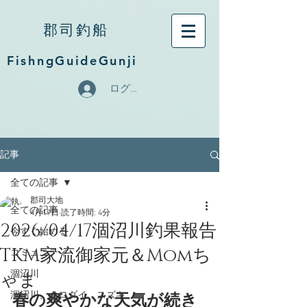
郡司釣船
FishngGuideGunji
ログイン
記事
全ての記事
郡司大地
全ての記事
4月19日
読了時間: 4分
2026/04/17涸沼川釣果報告
今すぐ始める
TKM家流御家元＆Momち
コミュニティ
ゃま
涸沼川
涸沼川、クロダイ、スズキ
春の爽やかな天気が続き