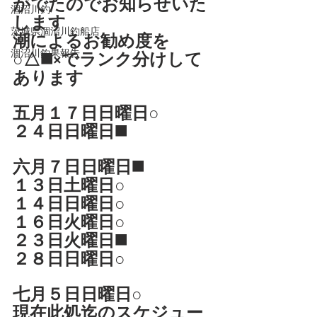
がでたのでお知らせいた
涸沼川釣
します
茨城県涸沼川釣船店
潮によるお勧め度を
涸沼川釣果報告
○△◼️×でランク分けして
あります
五月１７日日曜日○
２４日日曜日◼️
六月７日日曜日◼️
１３日土曜日○
１４日日曜日○
１６日火曜日○
２３日火曜日◼️
２８日日曜日○
七月５日日曜日○
現在此処迄のスケジュー