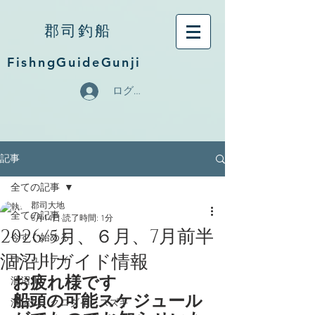
郡司釣船
FishngGuideGunji
ログイン
記事
全ての記事
郡司大地
全ての記事
5月14日
読了時間: 1分
2026/5月、６月、7月前半
今すぐ始める
涸沼川ガイド情報
コミュニティ
お疲れ様です
涸沼川
船頭の可能スケジュール
涸沼川、クロダイ、スズキ