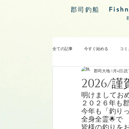
Fish
郡司釣船
全ての記事
今すぐ始める
コミ
郡司大地
1月4日
読
涸沼川釣果報告
2026
明けましてお
２０２６年も
今年も「釣りっ
全身全霊🌟で
皆様の釣りを