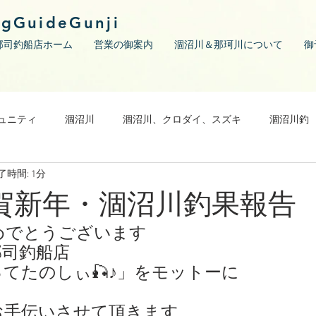
ngGuideGunji
郡司釣船店ホーム
営業の御案内
涸沼川＆那珂川について
御
ュニティ
涸沼川
涸沼川、クロダイ、スズキ
涸沼川釣
了時間: 1分
/謹賀新年・涸沼川釣果報告
めでとうございます
郡司釣船店
てたのしぃ🎣♪」をモットーに
お手伝いさせて頂きます