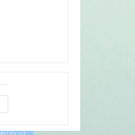
6/07/11涸沼川釣果報告
様
海釣りガイドは