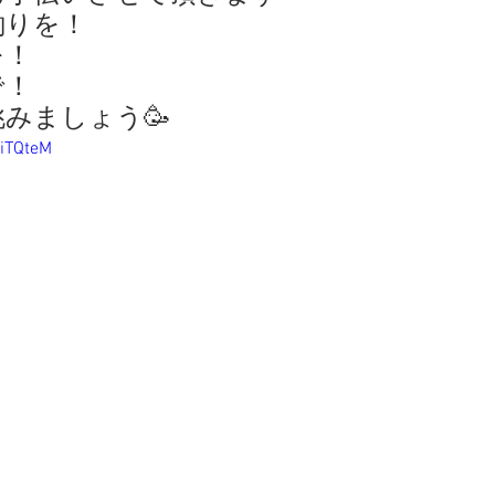
釣りを！
を！
で！
みましょう🥳
EiTQteM