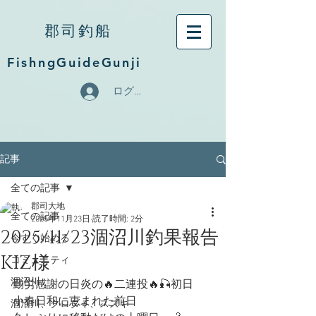
郡司釣船
FishngGuideGunji
ログイン
記事
全ての記事
郡司大地
全ての記事
2025年11月23日
読了時間: 2分
2025/11/23涸沼川釣果報告
今すぐ始める
KIZ様
コミュニティ
涸沼川
勤労感謝の日炎の🔥二連投🔥🎣初日
小春日和に恵まれた前日
涸沼川、クロダイ、スズキ