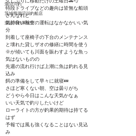
久しぶりに移動だけの土曜日🚗💨
涸沼川釣
特段ドライブなどの趣向は皆無な船頭
茨城県涸沼川釣船店
さんなれど
気持良い秋空の運転はなかなかいい気
涸沼川釣果報告
分
到着して座椅子の下台のメンテナンス
と壊れた貸しザオの修繕に時間を使う
🌞が傾いても川面を賑わすような魚っ
気はないものの
先週の流れ行けば上潮に魚は釣れる見
込み
餌の準備をして早々に就寝💤
さほど寒くない朝、空は曇りがち
どうやら今日はこんな天気かなぁ
いい天気で釣りしたいけど
ローライトの方が釣果的期待は持てる
はず
予報では風も強くなることはない見込
み