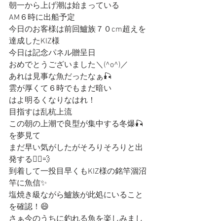
朝一から上げ潮は始まっている
AM６時に出船予定
今日のお客様は前回鱸族７０cm超えを
達成したKIZ様
今日は記念パネル贈呈日
おめでとうございました＼(^o^)／
あれは見事な魚だったなぁ🎣
雲が厚くて６時でもまだ暗い
はよ明るくなりなはれ！
目指すは乱杭上流
この朝の上潮で良型が集中する冬爆🎣
を夢見て
まだ早い気がしたがそろりそろりと出
発する🚣‍♀️💨
到着して一投目早くもKIZ様の銘竿涸沼
竿に魚信✨
塩焼き級ながら鱸族が此処にいること
を確認！😄
さぁ今のうちに釣れる魚を楽しみまし