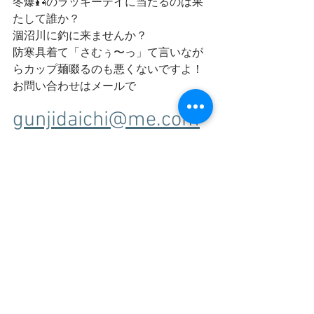
冬爆🎣のラッキーデイに当たるのは果
たして誰か？
涸沼川に釣に来ませんか？
防寒具着て「さむぅ〜っ」て言いなが
らカップ麺啜るのも悪くないですよ！
お問い合わせはメールで
gunjidaichi@me.com
わたくし船頭が対応いたします
釣りってたのしぃ🎣♪
すべて表示
最新記事