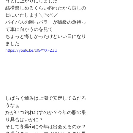
うどに上がりにしました
結構楽しめるくらい釣れたから良しの
日にいたします＼(^o^)／
バイパスの岡っパラーが鱸級の魚持っ
て車に向かうのを見て
ちょっと悔しかったけどいい日になり
ました
https://youtu.be/xf5-Y7XFZZU
しばらく鱸族は上潮で安定してるだろ
うなぁ
鮗がいつ釣れ出すのか？今年の脂の乗
り具合はいかに？
そして冬爆🎣に今年は出会えるのか？