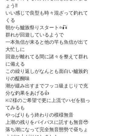
ょう‼️
いい感じで良型も時々混ざって釣れて
くる
朝から鱸族祭りスタート⭐️🎣
群れが回遊しているようで
一本魚信が来ると他の竿も魚信が出て
大忙しに
回遊が離れてる間に諸々を整えて群れ
に備える
この繰り返しがなんとも面白い鱸族釣
りの醍醐味
潮が緩み出すまでフッコ級まじりで充
分な釣果をあげる👍
KIZ様のご希望で更に上流でハゼを狙っ
てみるも
やっぱりもう終わりの模様無音
上潮の残りをバイパスに託すも無音🥹
落ち潮になって完全無音態勢で昼ちょ