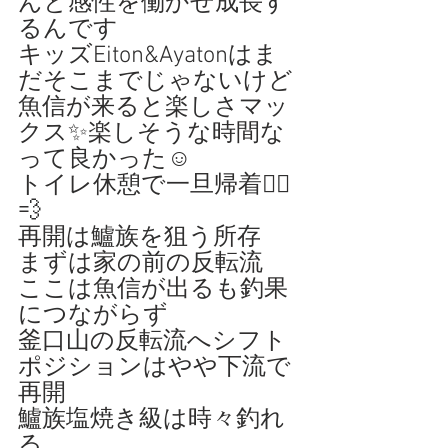
んと感性を働かせ成長す
るんです
キッズEiton&Ayatonはま
だそこまでじゃないけど
魚信が来ると楽しさマッ
クス✨楽しそうな時間な
って良かった☺️
トイレ休憩で一旦帰着🚣‍♀️
💨
再開は鱸族を狙う所存
まずは家の前の反転流
ここは魚信が出るも釣果
につながらず
釜口山の反転流へシフト
ポジションはやや下流で
再開
鱸族塩焼き級は時々釣れ
る