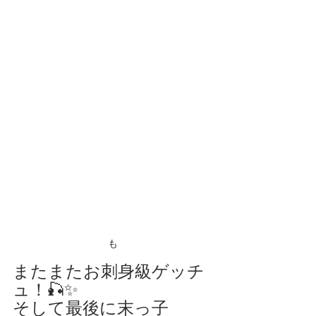
も
またまたお刺身級ゲッチ
ュ！🎣✨
そして最後に末っ子