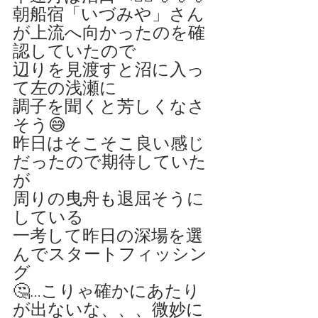
朝船宿「いづみや」さん
が上流へ向かったのを確
認していたので
辺りを見渡すと沼に入っ
て左の浅瀬に
調子を聞くと芳しくなさ
そう😅
昨日はそこそこ良い感じ
だったので期待していた
が
周りの曳舟も退屈そうに
している
一考して昨日の深場を選
んでスタートフィッシン
グ
🤔…こりゃ確かにあたり
が出ないな、、、微妙に