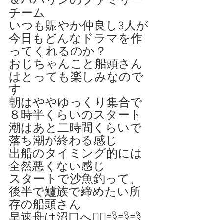
＆パパリンのファミリー
チーム
いつも賑やか仲良し3人が
今日もどんなドラマを作
ってくれるのか？
おじちゃんこと船頭さん
はとっても楽しみなので
す
朝はややゆっくり集合で
８時半くらいのスタート
潮はあと二時間くらいで
落ち潮が終わる感じ
出船のタイミング的には
全然悪くない感じ
スタートで沙魚釣って、
後半で鱸族で締めたい所
存の船頭さん
早速舟は沼口へ🚣‍♀️💨💨💨