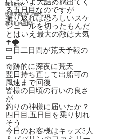
いよいよ大詰め感出てく
涸沼川釣
る五日目なのですが
茨城県涸沼川釣船店
振り返れば恐ろしいスケ
涸沼川釣果報告
ジュールを切ったもんだ
とはいえ最大の敵は天気
☂️🌪️
中日二日間が荒天予報の
中
奇跡的に深夜に荒天
翌日持ち直して出船可の
風速まで回復
皆様の日頃の行いの良さ
が
釣りの神様に届いたか？
四日目,五日目を乗り切れ
そう
今日のお客様はキッズ3人