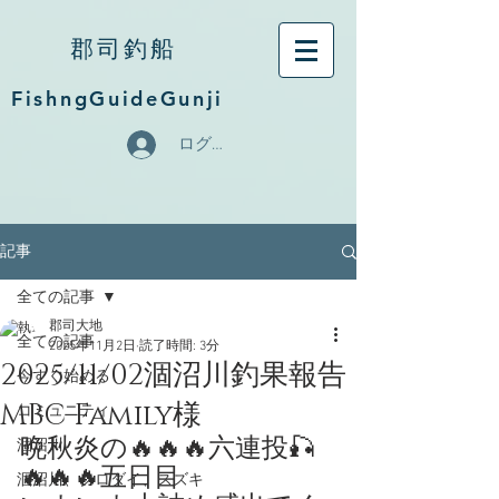
郡司釣船
FishngGuideGunji
ログイン
記事
全ての記事
郡司大地
全ての記事
2025年11月2日
読了時間: 3分
2025/11/02涸沼川釣果報告
今すぐ始める
MBC Family様
コミュニティ
晩秋炎の🔥🔥🔥六連投🎣
涸沼川
🔥🔥🔥五日目
涸沼川、クロダイ、スズキ