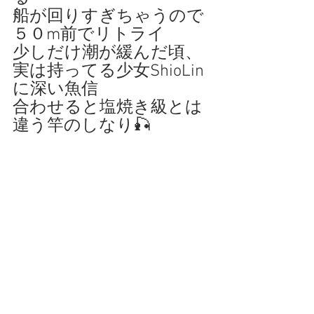
船が回りすぎちゃうので
５０m前でリトライ
少しだけ潮が緩んだ頃、
実は持ってる少女ShioLin
に深い魚信
合わせると塩焼き級とは
違う竿のしなり🎣