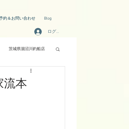
予約＆お問い合わせ
Blog
ログイン
茨城県涸沼川釣船店
M家流本