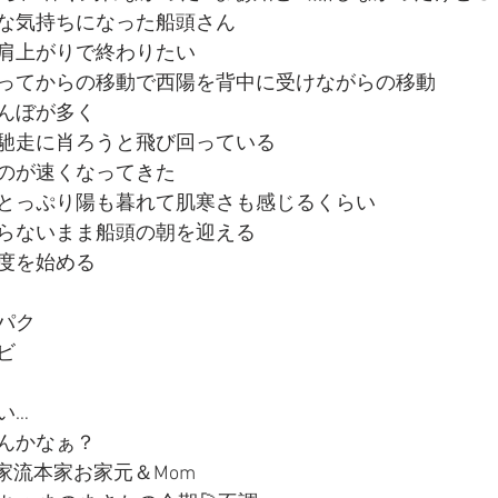
な気持ちになった船頭さん
肩上がりで終わりたい
ってからの移動で西陽を背中に受けながらの移動
んぼが多く
馳走に肖ろうと飛び回っている
のが速くなってきた
とっぷり陽も暮れて肌寒さも感じるくらい
らないまま船頭の朝を迎える
度を始める
パク
ビ
い…
もんかなぁ？
家流本家お家元＆Mom