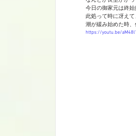
なんとか良型かかっ
今日の御家元は終始好
此処って時に冴えてま
潮が緩み始めた時、
https://youtu.be/aM48l