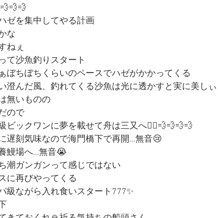
💨💨
ハゼを集中してやる計画
かな
すねぇ
って沙魚釣りスタート
ぁぼちぼちくらいのペースでハゼがかかってくる
い澄んだ風、釣れてくる沙魚は光に透かすと実に美しぃ
は無いものの
だので
ックワンに夢を載せて舟は三又へ🚣‍♀️💨💨💨💨
に遅刻気味なので海門橋下で再開…無音😢
養鰻場へ…無音😭
ち潮ガンガンって感じではない
スに再びやってくる
パ級ながら入れ食いスタート777✨
下