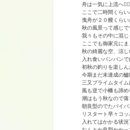
舟は一気に上流へ🚣‍♀️
ここで二時間くらい
曳舟が２０艘くらい
秋の風景って感じで
我々もその中に混じ
ここでも御家元にま
秋の綺麗な空、涼し
入れ食いバンバンで
初秋の釣りを楽しん
今期まだ未達成の鱸級ビ
三又プライムタイム
風も逆で小幡も諦め
潮はもう秋なので落
朝良型のでたバイパ
リスタート早々コッ
入れてはかかる状況