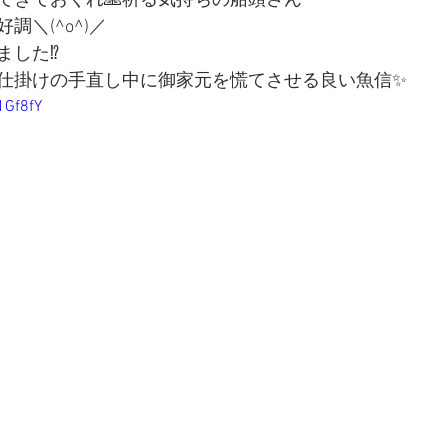
てきておくれ🙏祈る気持ちの船頭さん
調＼(^o^)／
した⁉️
仕掛けの手直し中に御家元を慌てさせる良い魚信✨
1Gf8fY