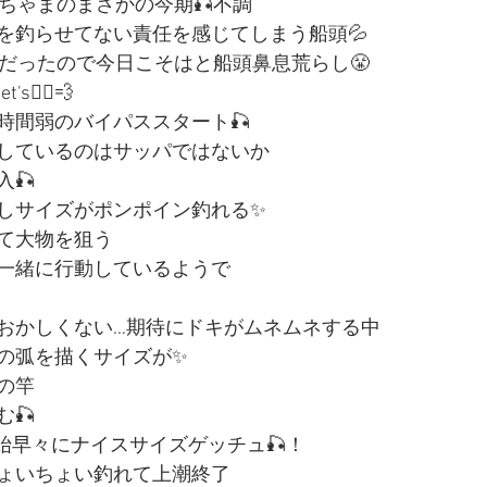
ちゃまのまさかの今期🎣不調
を釣らせてない責任を感じてしまう船頭💦
席だったので今日こそはと船頭鼻息荒らし😤
🚣‍♀️💨
時間弱のバイパススタート🎣
しているのはサッパではないか
🎣
しサイズがポンポイン釣れる✨
て大物を狙う
一緒に行動しているようで
おかしくない…期待にドキがムネムネする中
の弧を描くサイズが✨
の竿
🎣
始早々にナイスサイズゲッチュ🎣！
ょいちょい釣れて上潮終了