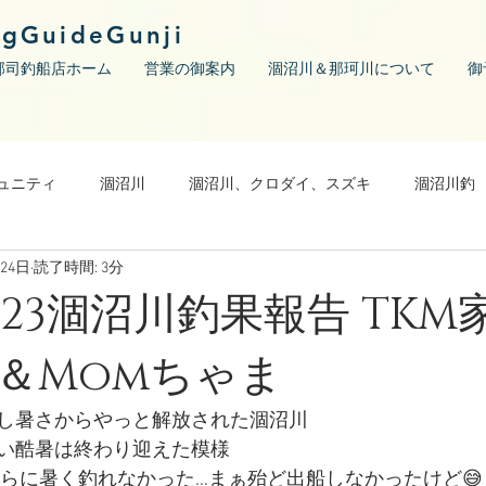
ngGuideGunji
郡司釣船店ホーム
営業の御案内
涸沼川＆那珂川について
御
ュニティ
涸沼川
涸沼川、クロダイ、スズキ
涸沼川釣
月24日
読了時間: 3分
09/23涸沼川釣果報告 TK
＆Momちゃま
し暑さからやっと解放された涸沼川
長い酷暑は終わり迎えた模様
たすらに暑く釣れなかった…まぁ殆ど出船しなかったけど😅