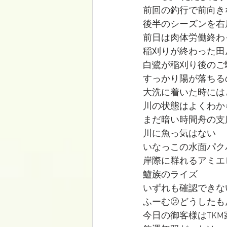
前回の釣行で前向き
後半のシーズンを右
前日は肉体労働終わ
稲刈りが終わった田
白鷺が稲刈り後のご
すっかり陽が落ちる
大洗に着いた時には
川の状態はよくわか
まだ暗い時間舟の支
川に魚っ気はない
いなっこの水面パク
岸際に群れるアミエ
鱸族のライズ
いずれも確認できな
ふーむ🫤どうした
今日の御客様はTKM