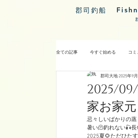
Fish
郡司釣船
全ての記事
今すぐ始める
コミ
郡司大地
2025年9
涸沼川釣果報告
2025/
家お家元
忌々しいばかりの蒸
暑い🫠釣れない🎣
2025夏🌻ただひ