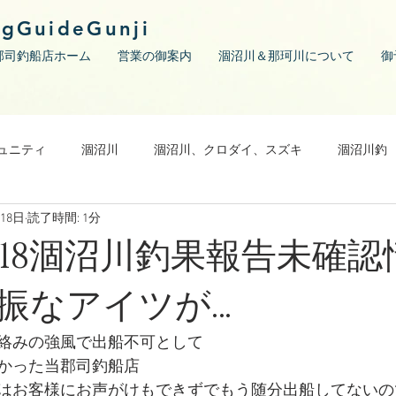
ngGuideGunji
郡司釣船店ホーム
営業の御案内
涸沼川＆那珂川について
御
ュニティ
涸沼川
涸沼川、クロダイ、スズキ
涸沼川釣
月18日
読了時間: 1分
08/18涸沼川釣果報告未
振なアイツが…
絡みの強風で出船不可として
なかった当郡司釣船店
はお客様にお声がけもできずでもう随分出船してないの