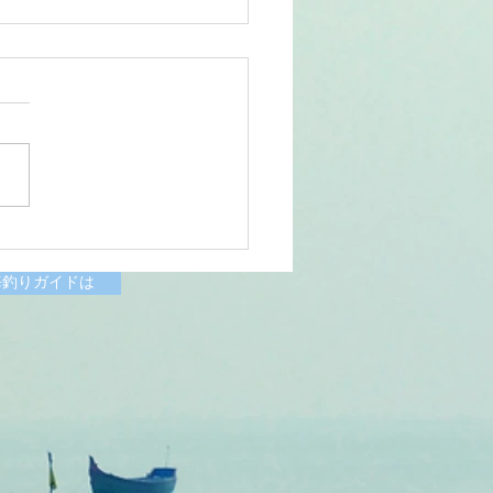
6/07/11涸沼川釣果報告
様
海釣りガイドは