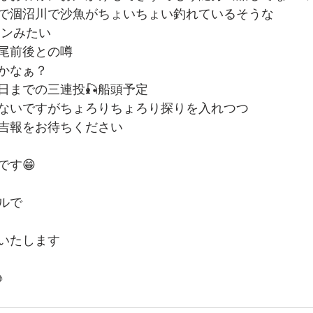
で涸沼川で沙魚がちょいちょい釣れているそうな
インみたい
尾前後との噂
かなぁ？
日までの三連投🎣船頭予定
ないですがちょろりちょろり探りを入れつつ
吉報をお待ちください
です😁
ルで
いたします
♪