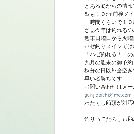
とある筋からの情報
型も１０cm前後メ
三時間くらいで１０
さぁ今年は釣れるの
週末日曜日から火曜
ハゼ釣りメインでは
「ハゼ釣れる！」の
九月の週末の御予約
秋分の日以外全空き
早い者勝ちです
お問い合わせはメー
gunjidaichi@me.com
わたくし船頭が対応
釣りってたのしぃ🎣