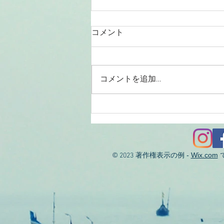
コメント
コメントを追加…
2026/08/01涸沼川釣果報告
KIZ様
©
著作権表示の例 -
Wix.com
2023