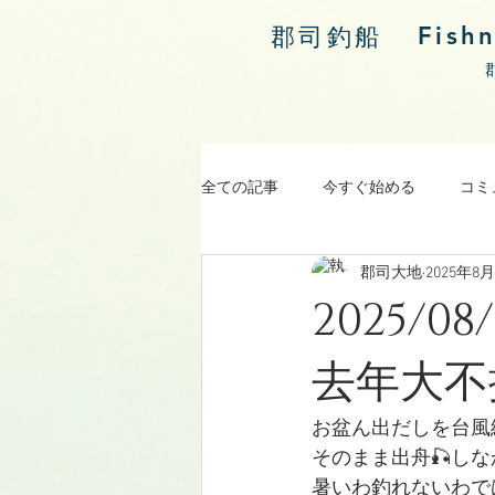
Fish
郡司釣船
全ての記事
今すぐ始める
コミ
郡司大地
2025年8
涸沼川釣果報告
2025/
去年大不
お盆ん出だしを台風
そのまま出舟🎣し
暑いわ釣れないわで