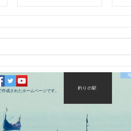
2026/07/12涸沼川釣果報告
202
HugeKillerDr.K
KIZ
釣りの駅
で作成されたホームページです。