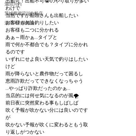
出船可！出船不可😭のやり取りが多い
涸沼川釣
わけで
茨城県涸沼川釣船店
当然ですが船頭さんも出船したい
お客様も勿論釣りしたい
涸沼川釣果報告
お客様も二つに分かれる
あぁ～雨かぁ…タイプと
雨で何か不都合でも？タイプに分かれ
るのです
いずれにせよ良い天気で釣りはしたい
けど
雨が降らないと農作物だって困るし
恵雨詐欺だってできなくなっちゃう
…やっぱり詐欺だったのかぁ…
当店的には何せ気になるのが風🌪️
前日夜に突然変わる事もしばしば
吹く予報が吹かない分には良いのです
が
吹かない予報が吹くに変わるともう取
り返しがつかない