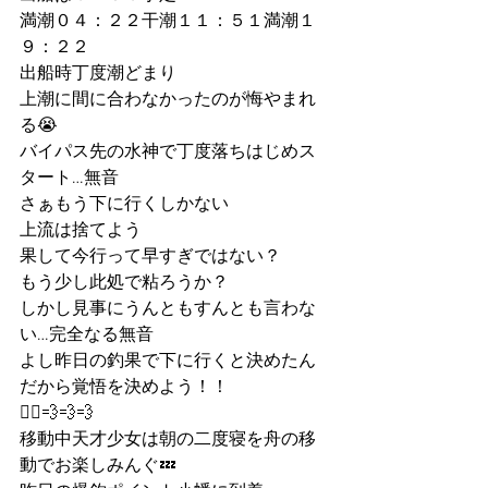
満潮０４：２２干潮１１：５１満潮１
９：２２
出船時丁度潮どまり
上潮に間に合わなかったのが悔やまれ
る😭
バイパス先の水神で丁度落ちはじめス
タート…無音
さぁもう下に行くしかない
上流は捨てよう
果して今行って早すぎではない？
もう少し此処で粘ろうか？
しかし見事にうんともすんとも言わな
い…完全なる無音
よし昨日の釣果で下に行くと決めたん
だから覚悟を決めよう！！
🚣‍♀️💨💨💨
移動中天才少女は朝の二度寝を舟の移
動でお楽しみんぐ💤