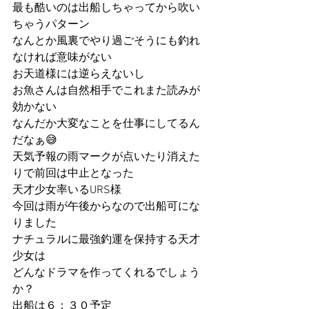
最も酷いのは出船しちゃってから吹い
ちゃうパターン
なんとか風裏でやり過ごそうにも釣れ
なければ意味がない
お天道様には逆らえないし
お魚さんは自然相手でこれまた読みが
効かない
なんだか大変なことを仕事にしてるん
だなぁ😅
天気予報の雨マークが点いたり消えた
りで前回は中止となった
天才少女率いるURS様
今回は雨が午後からなので出船可にな
りました
ナチュラルに最強釣運を保持する天才
少女は
どんなドラマを作ってくれるでしょう
か？
出船は６：３０予定