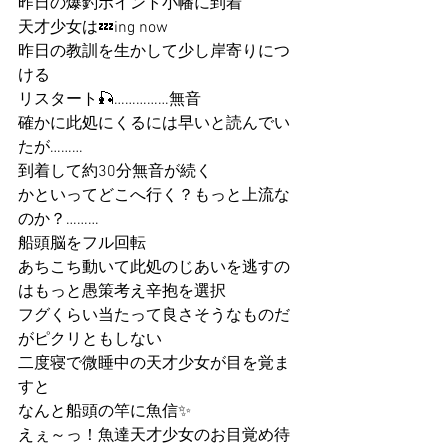
昨日の爆釣ポイント小幡に到着
天才少女は💤ing now
昨日の教訓を生かして少し岸寄りにつ
ける
リスタート🎣……………無音
確かに此処にくるには早いと読んでい
たが………
到着して約30分無音が続く
かといってどこへ行く？もっと上流な
のか？………
船頭脳をフル回転
あちこち動いて此処のじあいを逃すの
はもっと愚策考え辛抱を選択
フグくらい当たって良さそうなものだ
がピクリともしない
二度寝で微睡中の天才少女が目を覚ま
すと
なんと船頭の竿に魚信✨
えぇ～っ！魚達天才少女のお目覚め待