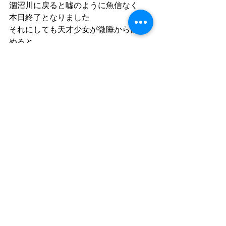
涸沼川に戻ると嘘のように魚信なく
本日終了となりました
それにしても天才少女が微睡から目覚
めると
魚が釣れ出すって………どんだけ釣りの
神様に愛されてるんだろう😄
涸沼川に釣りに来ませんか？
今ちょっと良い感じです
gunjidaichi@me.com
わたくし船頭が対応いたします
釣りってたのしぃ🎣♪