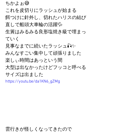
ちかよぉ😅
これを皮切りにラッシュが始まる
餌つけに針外し、切れたハリスの結び
直しで船頭大車輪の活躍💦
生簀はみるみる良形塩焼き級で埋まっ
ていく
見事なまでに続いたラッシュ🎣✨
みんなすごい集中して頑張りました
楽しぃ時間はあっという間
大型は出なかったけどフッコと呼べる
サイズは出ました
https://youtu.be/da1KN6_gZMg
雲行きが怪しくなってきたので