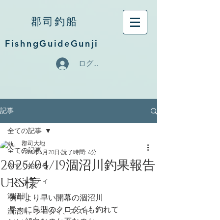
郡司釣船
FishngGuideGunji
ログイン
記事
全ての記事
郡司大地
全ての記事
2025年4月20日
読了時間: 4分
2025/04/19涸沼川釣果報告
今すぐ始める
URS様
コミュニティ
涸沼川
例年より早い開幕の涸沼川
早々に良型のクロダイも釣れて
涸沼川、クロダイ、スズキ