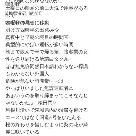
いい傾向なのか否なのか…
涸沼川釣
土曜日の船頭の前に大洗で用事がある
茨城県涸沼川釣船店
ので
木曜日の早朝に移動
涸沼川釣果報告
明け方四時半の出発🚗💨
真夜中と早朝の境目の時間帯
典型的にやばい運転が多い時間
朝まで飲んで車で帰る輩、接客業の女
性を送り届ける所謂白タク系
ほぼ無免許同然日本語わからない標識
もわからない外国人
危険が危ない時間帯(~_~;)d
やっぱりいました無謀運転者⚠️
あぁいうのを取り締まってこそなんじ
ゃないかねぇ…桜田門✨
利根川沿いで茨城県内の渋滞を避ける
コースではなく国道6号をひた走る
桜の終わりを惜しむように梨の花が綺
麗に咲いている