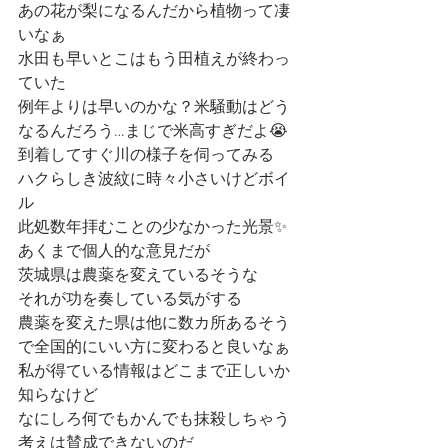
あの花が梨になるんだから植物って凄
いなぁ
水田も早いとこはもう田植えが終わっ
ていた
例年よりは早いのかな？米騒動はどう
なるんだろう…まじで米高すぎだよ😭
到着してすぐ川の様子を伺ってみる
ハクらしき波紋に時々小さいけどボイ
ル
此処数年拝むことの少なかった光景✨
あくまで個人的な意見だが
茨城県は農薬を変えているそうな
それが功を奏している気がする
農薬を変えた県は他に数カ所あるそう
で全国的にいい方に変わると良いなぁ
私が得ている情報はどこまで正しいか
知らなけど
なにしろ何でもかんでも抹殺しちゃう
考えは賛成できないのだ