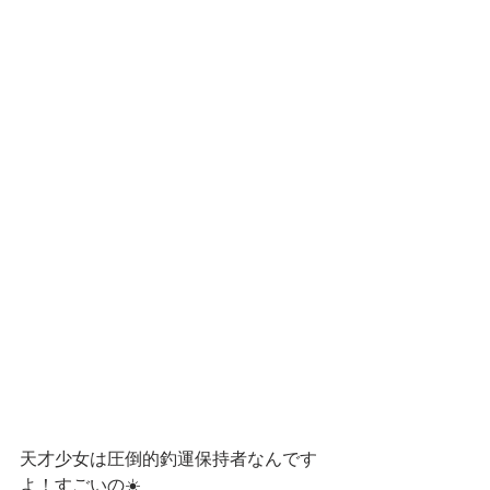
天才少女は圧倒的釣運保持者なんです
よ！すごいの☀️