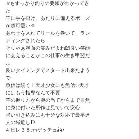
Jrもすっかり釣りの要領がわかってき
た
竿に手を掛け、あたりに備えるポーズ
が超可愛い☺️
あわせを入れてリールを巻いて、ラン
ディングされたら
そりゃぁ満面の笑みだよね🙌良い笑顔
に会えることがこの仕事の生き甲斐だ
よ
良いタイミングでスタート出来たよう
で
魚信は続く！天才少女にも魚信✨天才
にはもう指導なんて不要
竿の握り方から腕の当てからまで自然
に身に付いた所作は見ていて安心
強い引き込みにも十分な対応で最早達
人の域近し🎣
キビレ３８cmゲッチュ🎣♪