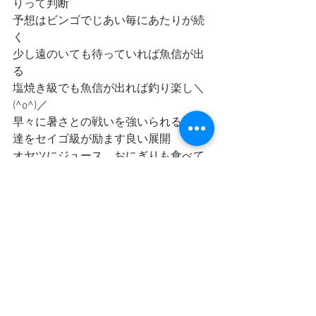
りって判断
予想はビンゴでじあい毎にあたりが続
く
少し遠のいても待っていれば魚信が出
る
塩焼き級でも魚信が出れば釣り楽し＼
(^o^)／
早々に暑さとの戦いを強いられる子供
達をセイゴ級が励ます良い展開
オヤツにジュース、おにぎりも食べて
幸せだったね😃
もし私がこの子達なら明日から改心し
て真面目に良い子に変身しますって
親に誓いを立てたであろう最高の釣り
日になりました
陽が傾くまで頑張って大きいの追加し
たかったけど今日はここまで
ハリ飲んじゃったセイゴさんはフライ
用、大きいのはお刺身サイズに捌いて