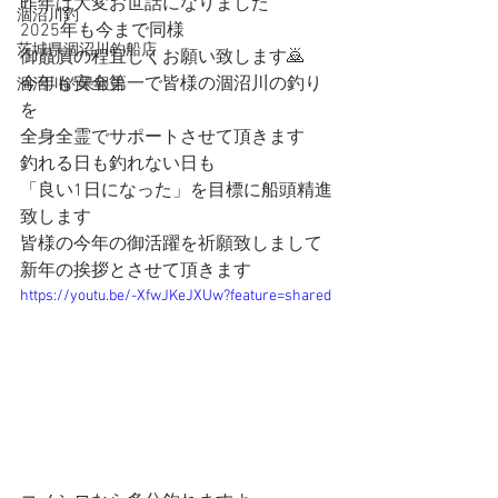
昨年は大変お世話になりました
涸沼川釣
2025年も今まで同様
茨城県涸沼川釣船店
御贔屓の程宜しくお願い致します🙇
今年も安全第一で皆様の涸沼川の釣り
涸沼川釣果報告
を
全身全霊でサポートさせて頂きます
釣れる日も釣れない日も
「良い1日になった」を目標に船頭精進
致します
皆様の今年の御活躍を祈願致しまして
新年の挨拶とさせて頂きます
https://youtu.be/-XfwJKeJXUw?feature=shared