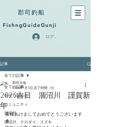
郡司釣船
FishngGuideGunji
ログイン
記事
全ての記事
郡司大地
全ての記事
2025年1月3日
読了時間: 1分
2025吉日 涸沼川 謹賀新
今すぐ始める
年
コミュニティ
涸沼川
皆様あけましておめでとうございます
🎍
涸沼川、クロダイ、スズキ