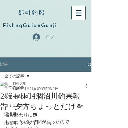
郡司釣船
FishngGuideGunji
ログイン
記事
全ての記事
郡司大地
全ての記事
2024年11月15日
読了時間: 1分
2024/11/14涸沼川釣果報
今すぐ始める
告 夕方ちょっとだけ🤏
コミュニティ
涸沼川
撮影終わりに📷
ちょっとだけ時間があったので
涸沼川、クロダイ、スズキ