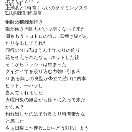
そそくさと🚣‍♀️💨
涸沼川釣
上潮あと3時間くらいのタイミングスタ
茨城県涸沼川釣船店
ート
全然の無音が続き
涸沼川釣果報告
陽が傾き周囲もだいぶ暗くなって来た
潮ももうトロトロの頃､､､塩焼き級があ
たりを出してくれた
同行のMTS氏はうん十年ぶりの釣り
花をそえられたなぁ…ホットした後
そこからラッシュは始まった
グイグイ竿を絞り込む力強い引き💪
60ある無しの良型が🌟立て続けに四本
ヒット、一バラし
喜んでくれました
火曜日鬼の無音から徐々に入って来た
かなぁ？
釣れ出したのは多分潮より時間帯かな
と感じた
さぁ日曜日〜連投…日中どう対応しよう