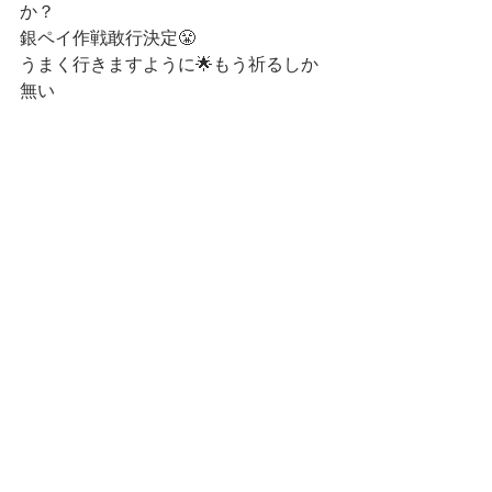
か？
銀ペイ作戦敢行決定😤
うまく行きますように🌟もう祈るしか
無い