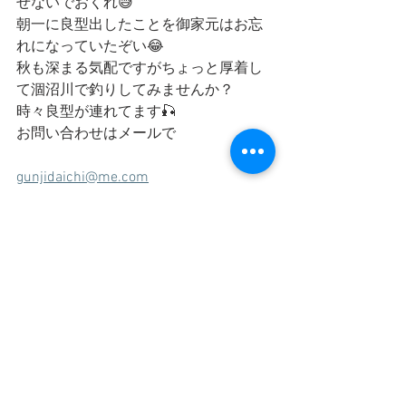
せないでおくれ😅
朝一に良型出したことを御家元はお忘
れになっていたぞい😂
秋も深まる気配ですがちょっと厚着し
て涸沼川で釣りしてみませんか？
時々良型が連れてます🎣
お問い合わせはメールで
gunjidaichi@me.com
私船頭が対応いたします
釣りってたのしぃ🎣♪