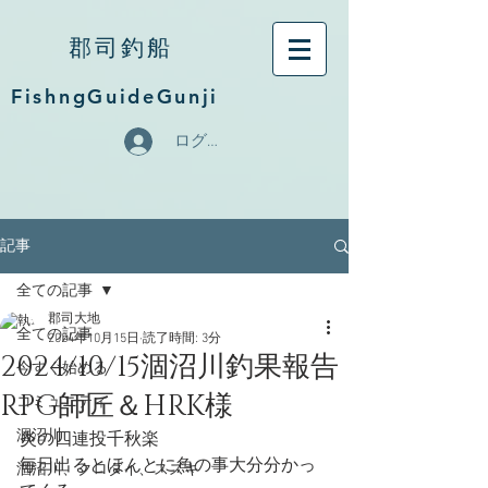
郡司釣船
FishngGuideGunji
ログイン
記事
全ての記事
郡司大地
全ての記事
2024年10月15日
読了時間: 3分
2024/10/15涸沼川釣果報告
今すぐ始める
RPG師匠＆HRK様
コミュニティ
涸沼川
炎の四連投千秋楽
毎日出るとほんとに魚の事大分分かっ
涸沼川、クロダイ、スズキ