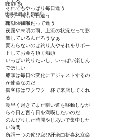
てくる
涸沼川釣
それでもやっぱり毎日違う
茨城県涸沼川釣船店
潮の干満も毎日違う
濁りの加減だって違う
涸沼川釣果報告
夜露や未明の雨、上流の状況だって影
響しているんだろうなぁ
変わらないのは釣り人やそれをサポー
トしてお金を頂く船頭
いっぱい釣りたいし、いっぱい楽しん
でほしい
船頭は毎日の変化にアジャストするの
が使命なのだ
御客様はワクワク一杯で来店してくれ
る
朝早く起きてまだ暗い道を移動しなが
ら今日と言う日を満喫したいのだ
のんびりした時間やじあいで集中した
い時間
所謂一つの侘び寂び紆余曲折喜怒哀楽