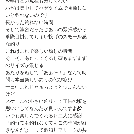
今年はどの魚種も芳しくない
ハゼは集中してハゼタイムで勝負しな
いと釣れないのです
長かった釣れない時間
そして濃密だったじあいの緊張感から
葦際目掛けてちょい投げのスモール感
な釣り
これはこれで楽しい癒しの時間
そこそこあたってくるし型もまずまず
のサイズが混じる
あたりを逃して「あぁ〜！」なんて時
間も本当楽しい釣りの侘び寂び
一日中これじゃぁちょっとつまんない
けど
スケールの小さい釣りって子供の頃を
思い出してなんだか良いんですよ🤗
いつも楽しんでくれるお二人に感謝
「釣れても釣れなくてもこの時間が好
きなんだよ」って涸沼川フリークの共