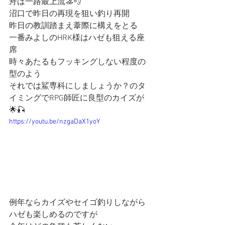
舟は一路最上流🚣💨
沼口で昨日の再現を狙い釣り再開
昨日の教訓踏まえ葦際に構えをとる
一番みよしのHRK様はハゼも狙える座
席
時々あたるもフッキングしない程度の
型のよう
それでは鯊専科にしましょうか？のタ
イミングでRPG師匠に良型のカイズが
🌟🎣
https://youtu.be/nzgaDaX1yoY
例年ならカイズやセイゴ釣りしながら
ハゼも楽しめるのですが