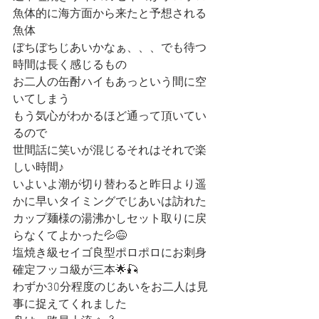
魚体的に海方面から来たと予想される
魚体
ぼちぼちじあいかなぁ、、、でも待つ
時間は長く感じるもの
お二人の缶酎ハイもあっという間に空
いてしまう
もう気心がわかるほど通って頂いてい
るので
世間話に笑いが混じるそれはそれで楽
しい時間♪
いよいよ潮が切り替わると昨日より遥
かに早いタイミングでじあいは訪れた
カップ麺様の湯沸かしセット取りに戻
らなくてよかった💦😅
塩焼き級セイゴ良型ポロポロにお刺身
確定フッコ級が三本🌟🎣
わずか30分程度のじあいをお二人は見
事に捉えてくれました