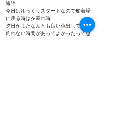
通語
今日はゆっくりスタートなので船着場
に戻る時は夕暮れ時
夕日がまたなんとも良い色出してた
釣れない時間があってよかったって思
えるから不思議
涸沼川に釣りに来ませんか？
のんびりだけど意外と釣りの醍醐味が
濃縮されていますよ
お問い合わせはメールで
わたくし船頭が対応いたします
gunjidaichi@me.com
釣りってたのしぃ🎣♪