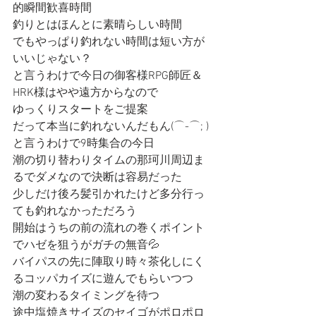
的瞬間歓喜時間
釣りとはほんとに素晴らしい時間
でもやっぱり釣れない時間は短い方が
いいじゃない？
と言うわけで今日の御客様RPG師匠＆
HRK様はやや遠方からなので
ゆっくりスタートをご提案
だって本当に釣れないんだもん(⌒-⌒; )
と言うわけで9時集合の今日
潮の切り替わりタイムの那珂川周辺ま
るでダメなので決断は容易だった
少しだけ後ろ髪引かれたけど多分行っ
ても釣れなかっただろう
開始はうちの前の流れの巻くポイント
でハゼを狙うがガチの無音💦
バイパスの先に陣取り時々茶化しにく
るコッパカイズに遊んでもらいつつ
潮の変わるタイミングを待つ
途中塩焼きサイズのセイゴがポロポロ