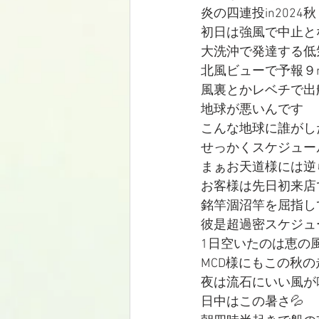
炎の四連投in202
初日は強風で中止と
大洗沖で発達する低
北風ビューで予報９m
風裏とかレベチで出船不
地球が悪いんです
こんな地球に誰がし
せっかくスケジュー
まぁお天道様には逆
お客様は先日初来店
銘竿涸沼竿を屈指し
彼是超過密スケジュ
1日空いたのは恵の
MCD様にもこの秋の走
夜は流石にいい風が
日中はこの暑さ💦