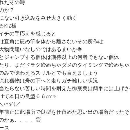
れたその時
のか？
にない引き込みをみせ大きく動く
KIZ様
イチの手応えを感じると
は直角に硬め竿を体から離さないその所作は
大物間違いなしのではあるまいか🌟
とジャンプする個体は期待以上の何者でもない個体
たり、まだドラグ締めちゃダメのタイミングで締めちゃ
のみで味わえるスリルとでも言えましょう
流れ獲物は舟の下へと走りガチ難しい状況
当たらない苦しい時間を耐えた御褒美は簡単には上げさ
けて本日の良型６６cm✨
^o^)／
年前正に此場所で良型を仕留めた思い出の場所だったそ
のかぁ、、、、😇
ース