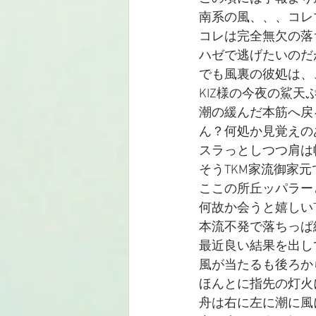
南系の風、、、コレ
コレは完全無欠の落
ハゼで逃げたいのだ
でも風裏の彼処は、
KIZ様の今夜の鯊
潮の緩んだ本筋へ戻
ん？何処か見覚えの
スラっとしつつ肩は
そうTKM家流御家
ここの所丘ッパラー
何故か会うと嬉しい
本流不発で落ちっぱ
最近良い結果を出し
風が当たるも後ろか
ほんとに指先の灯火
舟は右に左に潮に風