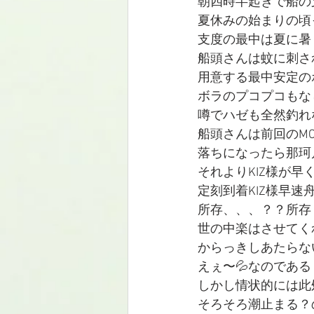
朝四時半起きで船の
夏休みの始まりの頃
支度の最中は夏に暑
船頭さんは蚊に刺さ
用意する最中安定の
ボラのプコプコもな
噂でハゼも全然釣れない模
船頭さんは前回のM
落ちになったら那珂
それよりKIZ様が
定刻到着KIZ様早
所存、、、？？所存？^
世の中楽はさせてく
からっきしあたらな
えぇ〜💦なのである
しかし情状的には此
そろそろ潮止まる？