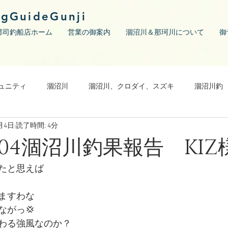
ngGuideGunji
郡司釣船店ホーム
営業の御案内
涸沼川＆那珂川について
御
ュニティ
涸沼川
涸沼川、クロダイ、スズキ
涸沼川釣
0月4日
読了時間: 4分
10/04涸沼川釣果報告 KIZ
たと思えば
ますわな
ながっ💢
わる強風なのか？