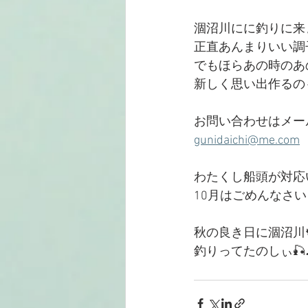
涸沼川にに釣りに来
正直あんまりいい調
でもほらあの時のあ
新しく思い出作るの
お問い合わせはメー
gunidaichi@me.com
わたくし船頭が対応
10月はごめんなさ
秋の良き日に涸沼川
釣りってたのしぃ🎣