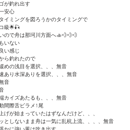
ゴが釣れ出す
一安心
タイミングを図ろうかのタイミングで
級🌟🎣
ので舟は那珂川方面へ🚣💨💨💨
もいない
良い感じ
から釣れたので
緩めの浅目を選択、、、無音
速あり水深ありを選択、、、無音
無音
音
端カイズあたるも、、、無音
動間際舌ビラメ1尾
上げが始まっていたはずなんだけど、、、
ッとしないまま舟は一気に乱杭上流、、、、無音
遥かに強い風は吹き出す