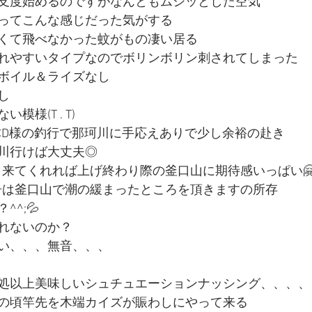
支度始めるのですがなんともムシッとした空気
ってこんな感じだった気がする
くて飛べなかった蚊がもの凄い居る
れやすいタイプなのでボリンボリン刺されてしまった
ボイル＆ライズなし
し
様(T . T)
CD様の釣行で那珂川に手応えありで少し余裕の赴き
川行けば大丈夫◎
早く来てくれれば上げ終わり際の釜口山に期待感いっぱい
速舟は釜口山で潮の緩まったところを頂きますの所存
^;💦
れないのか？
い、、、無音、、、
処以上美味しいシュチュエーションナッシング、、、、
の頃竿先を木端カイズが賑わしにやって来る