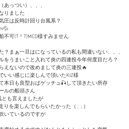
4秋（あっつい）、、、
なりました
気圧は反時計回り台風系？
💦
可(T ^ T)MCD様すみません
た？まぁ一旦はになっているの私も間違いない、、、
ルをうまいこと入れて炎の四連投今年何度目だろ？
らえないので改めまして炎の三連投🔥
でいい感じに楽しんで頂いたKIZ様
て本日も良型おばゲッチュ🎣して頂きたい所存
ールの船頭さん
風とも言えましたが
りを楽しんでもらいたかった（ ;  ; ）
吹いているのですが