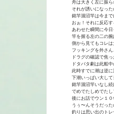
舟は大きく左に振ら
それが誘いになった
銘竿涸沼竿は今まで
おぉ！それに反応する
あわせた瞬間に今日
竿を握る左の二の腕
側から見てもコレは
フッキングを外さん
ドラグの確認で焦っ
ドタバタ劇は此船中
此時すでに潮は逆に
下潮いっぱい大して
銘竿涸沼竿いなし続
でめでたしめでたし＼(
後にお話でウン１０
うぅ〜んそうだった
釣りは思い出のトレ