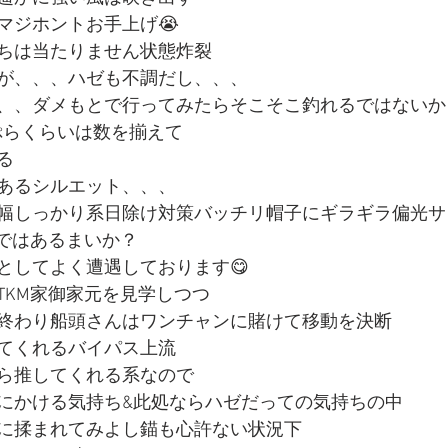
マジホントお手上げ😭
ちは当たりません状態炸裂
が、、、ハゼも不調だし、、、
、、ダメもとで行ってみたらそこそこ釣れるではないか
天ぷらくらいは数を揃えて
る
あるシルエット、、、
幅しっかり系日除け対策バッチリ帽子にギラギラ偏光サ
元ではあるまいか？
としてよく遭遇しております😋
TKM家御家元を見学しつつ
終わり船頭さんはワンチャンに賭けて移動を決断
てくれるバイパス上流
ら推してくれる系なので
にかける気持ち&此処ならハゼだっての気持ちの中
に揉まれてみよし錨も心許ない状況下