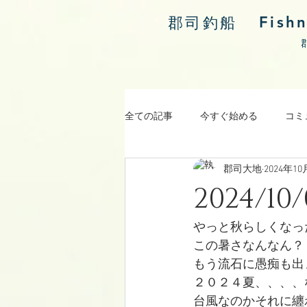
Fish
郡司釣船
全ての記事
今すぐ始める
コミ
郡司大地
2024年1
涸沼川釣果報告
2024/
やっと秋らしくなっ
この暑さなんなん？
もう流石に愚痴も出
２０２４夏、、、、
台風なのかそれに纏