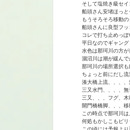
そして塩焼き級セイ
船頭さん安堵ほっと
もうそろそろ移動の
船頭さんに良型フッコ
コレで打ち止めっぽい
平日なのでギャング
水色は那珂川の方が
涸沼川は潮が緩んで
那珂川の場所選択も
ちょっと前にだし流
湊大橋上流、、、、
三又水門、、、、無
三又、、、フグ、木
開門橋橋脚、、、移
この時点で那珂川は
何処もかしこもピリ
この頃には予報より