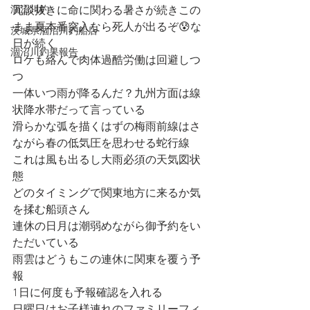
涸沼川釣
冗談抜きに命に関わる暑さが続きこの
まま夏本番突入なら死人が出るぞ😰な
茨城県涸沼川釣船店
日が続く
涸沼川釣果報告
ロケも絡んで肉体過酷労働は回避しつ
つ
一体いつ雨が降るんだ？九州方面は線
状降水帯だって言っている
滑らかな弧を描くはずの梅雨前線はさ
ながら春の低気圧を思わせる蛇行線
これは風も出るし大雨必須の天気図状
態
どのタイミングで関東地方に来るか気
を揉む船頭さん
連休の日月は潮弱めながら御予約をい
ただいている
雨雲はどうもこの連休に関東を覆う予
報
1日に何度も予報確認を入れる