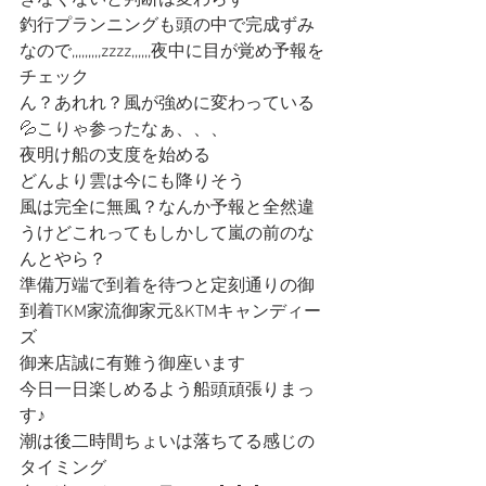
きなくないと判断は変わらず
釣行プランニングも頭の中で完成ずみ
なので,,,,,,,,,zzzz,,,,,,夜中に目が覚め予報を
チェック
ん？あれれ？風が強めに変わっている
💦こりゃ参ったなぁ、、、
夜明け船の支度を始める
どんより雲は今にも降りそう
風は完全に無風？なんか予報と全然違
うけどこれってもしかして嵐の前のな
んとやら？
準備万端で到着を待つと定刻通りの御
到着TKM家流御家元&KTMキャンディー
ズ
御来店誠に有難う御座います
今日一日楽しめるよう船頭頑張りまっ
す♪
潮は後二時間ちょいは落ちてる感じの
タイミング