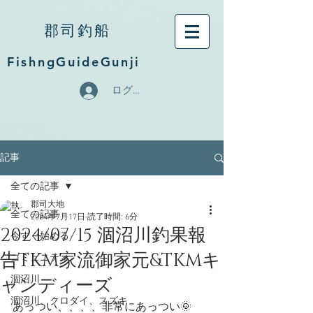
郡司釣船
FishngGuideGunji
ログイン
記事
全ての記事
郡司大地
全ての記事
2024年7月17日
読了時間: 6分
2024/07/15 涸沼川釣果報
今すぐ始める
告TKM家流御家元&TKMキ
コミュニティ
ャンディーズ
涸沼川
涸沼川、クロダイ、スズキ
あっつい、、、、非常にあっつい🌞