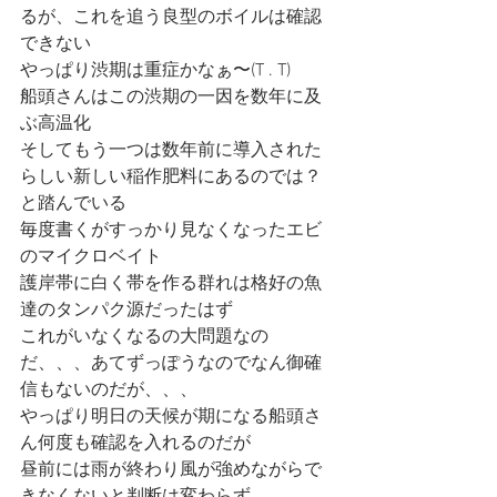
るが、これを追う良型のボイルは確認
できない
やっぱり渋期は重症かなぁ〜(T . T)
船頭さんはこの渋期の一因を数年に及
ぶ高温化
そしてもう一つは数年前に導入された
らしい新しい稲作肥料にあるのでは？
と踏んでいる
毎度書くがすっかり見なくなったエビ
のマイクロベイト
護岸帯に白く帯を作る群れは格好の魚
達のタンパク源だったはず
これがいなくなるの大問題なの
だ、、、あてずっぽうなのでなん御確
信もないのだが、、、
やっぱり明日の天候が期になる船頭さ
ん何度も確認を入れるのだが
昼前には雨が終わり風が強めながらで