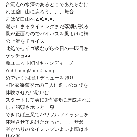
合流点の水深のあるとこであたらなけ
れば釜口山に戻ろう、、、無音
舟は釜口山へ🚣💨💨💨
潮が止まるタイミングまだ落潮が残る
風が正面なのでバイパスを風よけに橋
の上流をチョイス
此処でセイゴ級ながら今日の一匹目を
ゲッチュ🎣
新ユニットKTMキャンディーズ
YuiChanngMomoChang
めでたく涸沼川デビューを飾り
KTM家流御家元の二人に釣りの喜びを
体験させたい願いは
スタートして実に3時間後に達成されま
して船頭もホッと一息
できれば三又でパワフルフィッシュを
体験させてあげたかった、、、無念
潮がわりのタイミングいよいよ雨は本