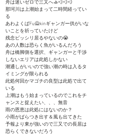
舟は迷いゼロで三又へ🚣💨💨💨
那珂川は上潮始まって二時間経ってい
る
あわよくばFu🙅kinギャンガー供がいな
いことを祈っていたけど
残念ビッシリ居るやないの😭
あの人数は恐らく魚がいるんだろう
舟は橋脚側を選択、ギャンガーと干渉
しないエリアは此処しかない
潮通しがいいので強い潮の時は入るタ
イミングが限られる
此処何回かマゴチの良型は此処で出て
いる
上潮はもう始まっているのでこれをチ
ャンスと捉えたい、、、無音
雨の恩恵は此処にはないのか？
小雨がぱらつき出す＆風も出てきた
予報より東が強いので三又での長居は
恐らくできないだろう