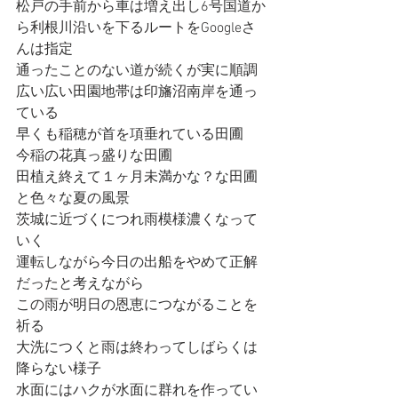
松戸の手前から車は増え出し6号国道か
ら利根川沿いを下るルートをGoogleさ
んは指定
通ったことのない道が続くが実に順調
広い広い田園地帯は印旛沼南岸を通っ
ている
早くも稲穂が首を項垂れている田圃
今稲の花真っ盛りな田圃
田植え終えて１ヶ月未満かな？な田圃
と色々な夏の風景
茨城に近づくにつれ雨模様濃くなって
いく
運転しながら今日の出船をやめて正解
だったと考えながら
この雨が明日の恩恵につながることを
祈る
大洗につくと雨は終わってしばらくは
降らない様子
水面にはハクが水面に群れを作ってい