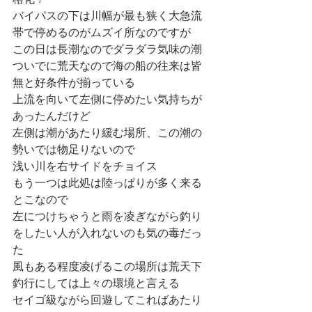
格化☔️
バイパスの下は川幅が最も狭く大急流
帯で停めるのがムズイ所なのですが
この日は長潮なのでダラダラ気味の潮
ついでに荒天なので海の船の往来は皆
無と好条件が揃っている
上流を向いて左側に停めたい気持ちが
あったんだけど
左側は潮があたり緩む場所、この潮の
勢いでは物足りないので
浅い川を右サイドをチョイス
もう一つは此処は陸っぱりが多く来る
とこなので
左につけちゃうと雨を凌ぎながら釣り
をしたい人が入れないのも気の毒だっ
た
風もある程度凌げるこの場所は荒天下
釣行にしては上々の環境と言える
セイゴ級ながら回遊してこればあたり