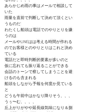
なのか、、、、
あらかじめ雨の事はメールで相談して
いた
雨量を直前で判断して決めて頂くとい
うものだ
わたくし船頭は電話でのやりとりを嫌
うのは
メールやLINEはは考える時間が作れる
のでお客様とのやりとりはこれと決め
ている
電話だと即時判断的要素が多いのと
仮に忘れても振り返ることができる
会話のトーンで察してしまうことを避
けるのも含まれる
船頭をしながら予報を何度か見ている
と
どうも午前中はかなり降りそう、、、
うぅ〜む、、、、
丘上がりがやや延長線気味になり＆捌