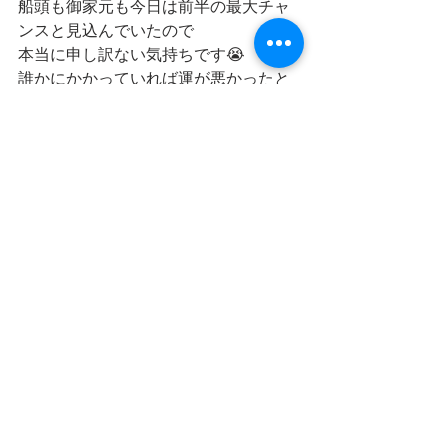
船頭も御家元も今日は前半の最大チャ
ンスと見込んでいたので
本当に申し訳ない気持ちです😭
誰かにかかっていれば運が悪かったと
言えるのだけど
誰にも出せなかったこの気持ち、、、
とほほのほ(T . T)
船頭ヘボなんです、、、
此処んとこ次回こそって書いてばっか
だなぁ、、、
お参りでも行こうかなぁ
そんなこともあるさって言うしかない
船頭であった
良い日も悪い日も謙虚に受け止める船
頭がいる涸沼川
悪い日だってちゃんと書いて伝えるこ
とだって大切さ
涸沼川に釣りに来ませんか？なにしろ