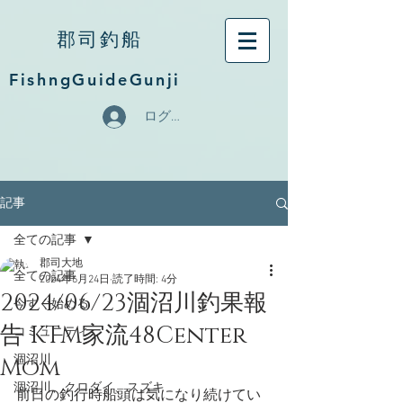
郡司釣船
FishngGuideGunji
ログイン
記事
全ての記事
郡司大地
全ての記事
2024年6月24日
読了時間: 4分
2024/06/23涸沼川釣果報
今すぐ始める
告 KTM家流48Center
コミュニティ
Mom
涸沼川
涸沼川、クロダイ、スズキ
前日の釣行時船頭は気になり続けてい