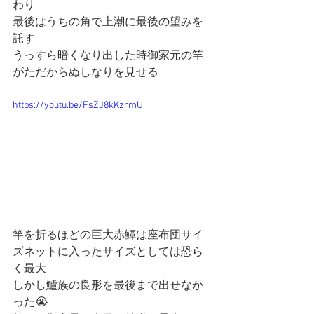
わり
最後はうちの角で上潮に最後の望みを
託す
うっすら暗くなり出した時御家元の竿
がただからぬしなりを見せる
https://youtu.be/FsZJ8kKzrmU
竿を折るほどの巨大赤鱏は座布団サイ
ズネットに入ったサイズとしては恐ら
く最大
しかし鱸族の良形を最後まで出せなか
った😭