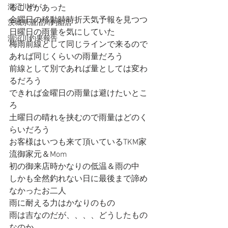
涸沼川釣
ることがあった
金曜日の移動時時折天気予報を見つつ
茨城県涸沼川釣船店
日曜日の雨量を気にしていた
涸沼川釣果報告
梅雨前線として同じラインで来るので
あれば同じくらいの雨量だろう
前線として別であれば量としては変わ
るだろう
できれば金曜日の雨量は避けたいとこ
ろ
土曜日の晴れを挟むので雨量はどのく
らいだろう
お客様はいつも来て頂いているTKM家
流御家元＆Mom
初の御来店時かなりの低温＆雨の中
しかも全然釣れない日に最後まで諦め
なかったお二人
雨に耐える力はかなりのもの
雨は吉なのだが、、、、どうしたもの