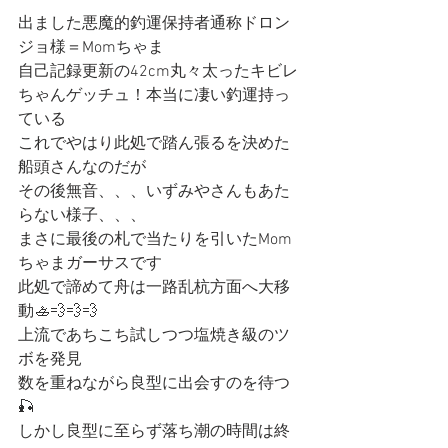
出ました悪魔的釣運保持者通称ドロン
ジョ様＝Momちゃま
自己記録更新の42cm丸々太ったキビレ
ちゃんゲッチュ！本当に凄い釣運持っ
ている
これでやはり此処で踏ん張るを決めた
船頭さんなのだが
その後無音、、、いずみやさんもあた
らない様子、、、
まさに最後の札で当たりを引いたMom
ちゃまガーサスです
此処で諦めて舟は一路乱杭方面へ大移
動🚣💨💨💨
上流であちこち試しつつ塩焼き級のツ
ボを発見
数を重ねながら良型に出会すのを待つ
🎣
しかし良型に至らず落ち潮の時間は終