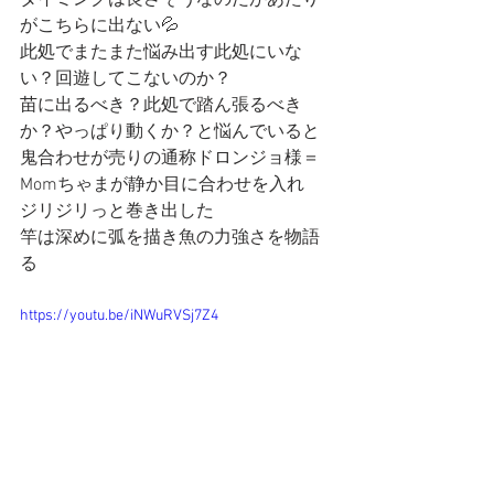
タイミングは良さそうなのだがあたり
がこちらに出ない💦
此処でまたまた悩み出す此処にいな
い？回遊してこないのか？
苗に出るべき？此処で踏ん張るべき
か？やっぱり動くか？と悩んでいると
鬼合わせが売りの通称ドロンジョ様＝
Momちゃまが静か目に合わせを入れ
ジリジリっと巻き出した
竿は深めに弧を描き魚の力強さを物語
る
https://youtu.be/iNWuRVSj7Z4