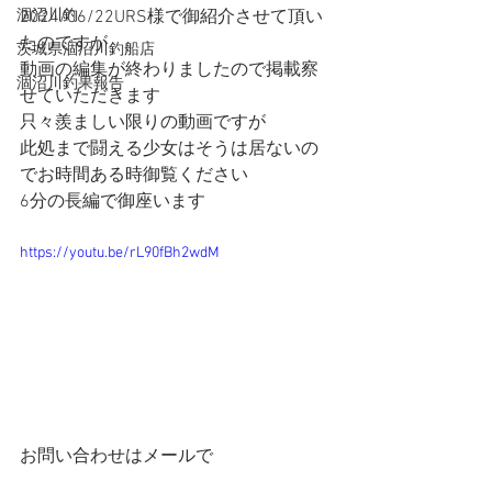
涸沼川釣
2024/06/22URS様で御紹介させて頂い
たのですが
茨城県涸沼川釣船店
動画の編集が終わりましたので掲載察
涸沼川釣果報告
せていただきます
只々羨ましい限りの動画ですが
此処まで闘える少女はそうは居ないの
でお時間ある時御覧ください
6分の長編で御座います
https://youtu.be/rL90fBh2wdM
お問い合わせはメールで