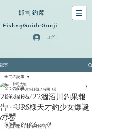
郡司釣船
FishngGuideGunji
ログイン
記事
全ての記事
郡司大地
全ての記事
2024年6月26日
読了時間: 1分
2024/06/22涸沼川釣果報
今すぐ始める
告 URS様天才釣少女爆誕
コミュニティ
の巻
涸沼川
涸沼川、クロダイ、スズキ
先日涸沼川釣果報告で