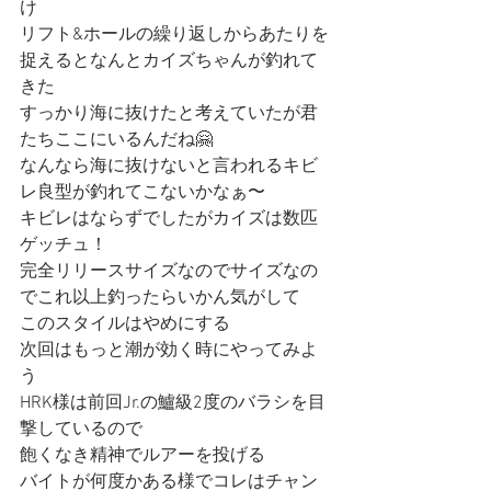
け
リフト&ホールの繰り返しからあたりを
捉えるとなんとカイズちゃんが釣れて
きた
すっかり海に抜けたと考えていたが君
たちここにいるんだね🤗
なんなら海に抜けないと言われるキビ
レ良型が釣れてこないかなぁ〜
キビレはならずでしたがカイズは数匹
ゲッチュ！
完全リリースサイズなのでサイズなの
でこれ以上釣ったらいかん気がして
このスタイルはやめにする
次回はもっと潮が効く時にやってみよ
う
HRK様は前回Jr.の鱸級2度のバラシを目
撃しているので
飽くなき精神でルアーを投げる
バイトが何度かある様でコレはチャン