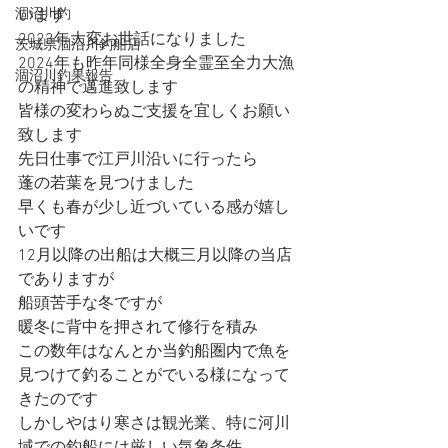
涸沼川釣
います
2023年大変お世話になりました
茨城県涸沼川釣船店
2024年も昨年同様全身全霊至全力大漁
涸沼川釣果報告
の精神で邁進致します
皆様の変わらぬご支援を宜しくお願い
致します
先日仕事で江戸川沿いに行ったら
蓬の若葉を見つけました
早くも春が少し近づいている感が嬉し
いです
12月以降の出船は大概三月以降の当店
でありますが
船頭苦手な冬ですが
暖冬に背中を押されて修行を積み
この数年はなんとか当釣船圏内で魚を
見つけて釣ることがでいる様になって
きたのです
しかしやはり寒さは観光業、特に河川