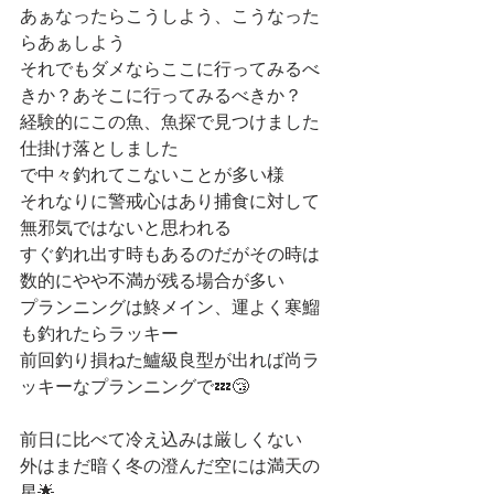
あぁなったらこうしよう、こうなった
らあぁしよう
それでもダメならここに行ってみるべ
きか？あそこに行ってみるべきか？
経験的にこの魚、魚探で見つけました
仕掛け落としました
で中々釣れてこないことが多い様
それなりに警戒心はあり捕食に対して
無邪気ではないと思われる
すぐ釣れ出す時もあるのだがその時は
数的にやや不満が残る場合が多い
プランニングは鮗メイン、運よく寒鰡
も釣れたらラッキー
前回釣り損ねた鱸級良型が出れば尚ラ
ッキーなプランニングで💤😴
前日に比べて冷え込みは厳しくない
外はまだ暗く冬の澄んだ空には満天の