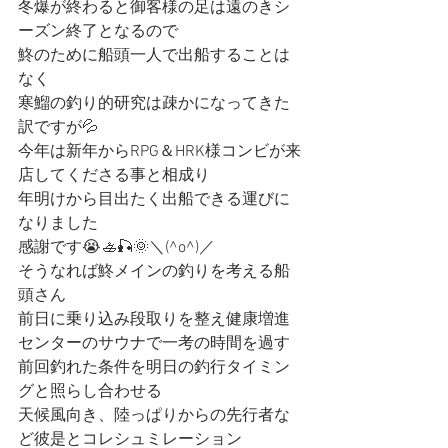
冬爆が終わると御客様の足は遠のきシ
ーズン終了となるので
鮗のために船頭一人で出船することは
なく
寒鰡の釣り的研究は疎かになってきた
訳ですが💦
今年は新年からRPG＆HRK様コンビが来
店してくださる事と相成り
年明けから目出たく出船できる運びに
なりました
感謝です😭🚣🎣🌞＼(^o^)／
そうなれば鮗メインの釣りを考える船
頭さん
前日に乗り込み段取りを整え健康増進
センターのサウナで一考の時間を過す
前回釣れた条件を明日の釣行タイミン
グと照らし合わせる
天候風向き、陸っぱりからの先行者な
ど彼是とコレシュミレーション