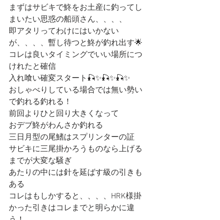
まずはサビキで鮗をお土産に釣ってし
まいたい思惑の船頭さん、、、、
即アタリってわけにはいかない
が、、、、暫し待つと鮗が釣れ出す🌟
コレは良いタイミングでいい場所につ
けれたと確信
入れ喰い確変スタート🎣✨🎣✨🎣✨
おしゃべりしている場合では無い勢い
で釣れる釣れる！
前回よりひと回り大きくなって
おデブ鮗がわんさか釣れる
三日月型の尾鰭はスプリンターの証
サビキに三尾掛かろうものなら上げる
までが大変な騒ぎ
あたりの中には針を延ばす級の引きも
ある
コレはもしかすると、、、、HRK様掛
かった引きはコレまでと明らかに違