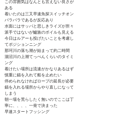
この雰囲気はなんとも言えない良さが
ある
着いたのは三又早速魚探スイッチオン
パラパラであるが反応あり
水面にはサッパと思しきライズが所々
派手ではないが鱸族のボイルも見える
今日はルアーも投げたいことを考慮し
てポジションニング
那珂川の落ち潮が始まって約二時間
涸沼川の上潮てっぺんくらいのタイミ
ング
着けたい場所は流速がかなりあるはず
慎重に錨を入れて船を止めたい
停められなければロープの延長が必要
錨を入れる場所からやり直しになって
しまう
朝一場を荒らしたく無いのでここは丁
寧に、、、、一発で決まった
早速スタートフッシング