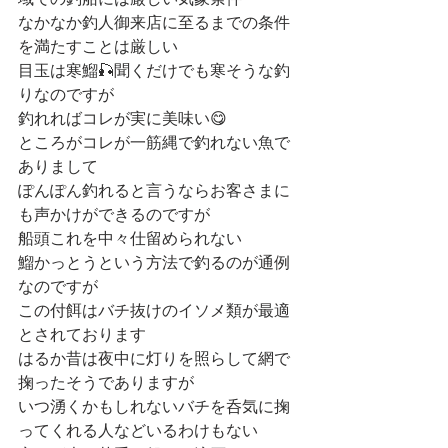
域での釣船には厳しい気象条件
なかなか釣人御来店に至るまでの条件
を満たすことは厳しい
目玉は寒鰡🎣聞くだけでも寒そうな釣
りなのですが
釣れればコレが実に美味い😋
ところがコレが一筋縄で釣れない魚で
ありまして
ぽんぽん釣れると言うならお客さまに
も声かけができるのですが
船頭これを中々仕留められない
鰡かっとうという方法で釣るのが通例
なのですが
この付餌はバチ抜けのイソメ類が最適
とされております
はるか昔は夜中に灯りを照らして網で
掬ったそうでありますが
いつ湧くかもしれないバチを呑気に掬
ってくれる人などいるわけもない