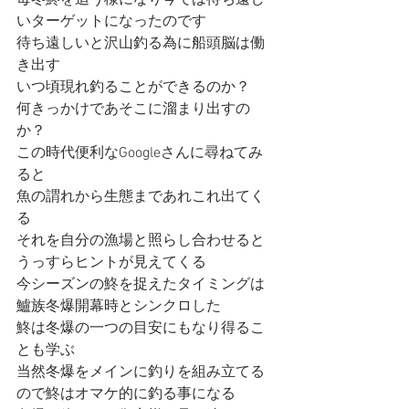
毎冬鮗を追う様になり今では待ち遠し
いターゲットになったのです
待ち遠しいと沢山釣る為に船頭脳は働
き出す
いつ頃現れ釣ることができるのか？
何きっかけであそこに溜まり出すの
か？
この時代便利なGoogleさんに尋ねてみ
ると
魚の謂れから生態まであれこれ出てく
る
それを自分の漁場と照らし合わせると
うっすらヒントが見えてくる
今シーズンの鮗を捉えたタイミングは
鱸族冬爆開幕時とシンクロした
鮗は冬爆の一つの目安にもなり得るこ
とも学ぶ
当然冬爆をメインに釣りを組み立てる
ので鮗はオマケ的に釣る事になる