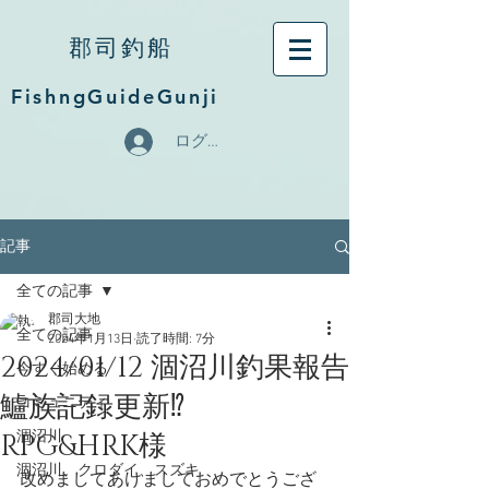
郡司釣船
FishngGuideGunji
ログイン
記事
全ての記事
郡司大地
全ての記事
2024年1月13日
読了時間: 7分
2024/01/12 涸沼川釣果報告
今すぐ始める
鱸族記録更新⁉︎
コミュニティ
RPG&HRK様
涸沼川
涸沼川、クロダイ、スズキ
改めましてあけましておめでとうござ