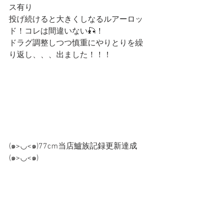
ス有り
投げ続けると大きくしなるルアーロッ
ド！コレは間違いない🎣！
ドラグ調整しつつ慎重にやりとりを繰
り返し、、、出ました！！！
(๑>◡<๑)77cm当店鱸族記録更新達成
(๑>◡<๑)