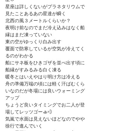
星🌟
星座は詳しくないがプラネタリウムで
見たことあるあの星達が瞬く
北西の風３メートルくらいか？
夜明け前なのでまだ冷え込みはなく船
縁はまだ凍っていない
東の空がゆっくり白み出す
覆面で防寒しているが空気が冷えてく
るのがわかる
船にサネ板をひきゴザを並べ出す頃に
船縁がすみるみる白く凍る
暖冬とはいえやはり明け方は冷える
舟の準備万端の頃には軽く汗ばむくら
いなのだが冬場には良いウォーミング
アップ
ちょうど良いタイミングでお二人が登
場してレッツゴー🚣💨
気嵐で水面は見えないほどなのでやや
徐行で進んでいく