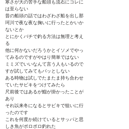
寒さが大の苦手な船頭も流石にコレに
は至らない
昔の船頭の話ではわざわざ船を出し那
珂川で夜な夜な掬いに行ったとかいか
ないとか
とにかくバチで釣る方法は無理と考え
る
他に何かないだろうかとイソメでやっ
てみるのですがやはり簡単ではない
ミミズでいいなんて言う人もいるので
すが試してみてもパッとしない
ある時物は試しでたまたま持ち合わせ
ていたサビキをつけてみたら
尺前後ではあるが鰡が掛かったことが
あり
それ以来冬になるとサビキで狙いに行
ったのです
これを何度か続けているとサッパと思
しき魚がポロポロ釣れた