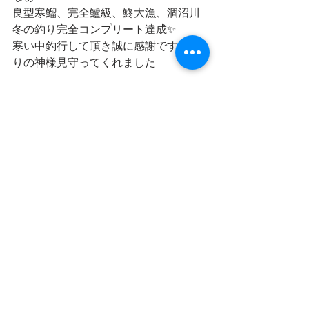
良型寒鰡、完全鱸級、鮗大漁、涸沼川
冬の釣り完全コンプリート達成✨
寒い中釣行して頂き誠に感謝です🥲釣
りの神様見守ってくれました
それにしても釣ったわ😋
2024年初釣行見事なスタートを決める
ことができました
寒さも増して鮗の脂もパンパンです