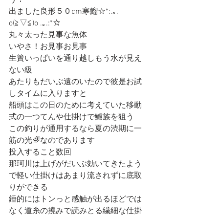
う！
出ました良形５０cm寒鰡☆*:.｡. 
o(≧▽≦)o .｡.:*☆
丸々太った見事な魚体
いやさ！お見事お見事
生簀いっぱいを通り越しもう水が見え
ない級
あたりもだいぶ遠のいたので彼是お試
しタイムに入りますと
船頭はこの日のために考えていた移動
式の一つてんや仕掛けで鱸族を狙う
この釣りが通用するなら夏の渋期に一
筋の光🌈なのであります
投入すること数回
那珂川は上げがだいぶ効いてきたよう
で軽い仕掛けはあまり流されずに底取
りができる
錘的にはトンっと感触が出るほどでは
なく道糸の撓みで読みとる繊細な仕掛