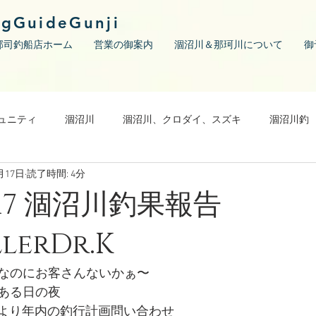
ngGuideGunji
郡司釣船店ホーム
営業の御案内
涸沼川＆那珂川について
御
ュニティ
涸沼川
涸沼川、クロダイ、スズキ
涸沼川釣
月17日
読了時間: 4分
12/17 涸沼川釣果報告
lerDr.K
なのにお客さんないかぁ〜
ある日の夜
様より年内の釣行計画問い合わせ