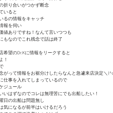
の折り合いがつかず断念
ていると
いるの情報をキャッチ
情報を伺い
価値ありですね！なんて言いつつも
にもなのでこれ残念で話は終了
希望のDr.Kに情報をリークすると
よ！
で
念がって情報をお裾分けしたらなんと急遽来店決定＼(^o
に仕事を入れてしまっているので
ケジュール
いいはずなのでコレは無理苦にでも出船したい！
曜日の出船は問題無し
は気になるが前半はいけるだろう