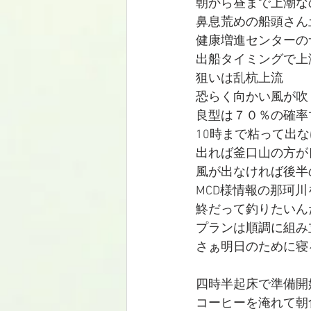
朝から昼まで上潮な
鼻息荒めの船頭さん
健康増進センターの
出船タイミングで上
狙いは乱杭上流
恐らく向かい風が吹
良型は７０％の確率
10時まで粘って出
出れば釜口山の方が
風が出なければ後半
MCD様情報の那珂川
鮗だって釣りたいんだ
プランは順調に組み
さぁ明日のために寝るだべ,
四時半起床で準備開
コーヒーを淹れて朝