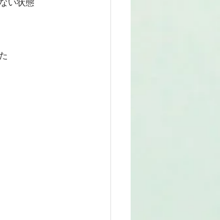
ない状態
た