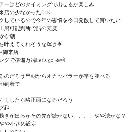
アーはどのタイミングで出せるか楽しみ
店の少なかったDr.K
クしているので今年の鬱憤を今日発散して貰いたい
出船可能判断で船の支度
暖かな朝
を叶えてくれそうな輝き🌟
.K御来店
準備万端Let's go!🚣💨
るのだろう早朝からオカッパラーが竿を並べる
地到着で
らくしたら略正面になるだろう
🎣
動きが出るがその先が続かない、、、、やや渋かな？
とやや小さめ設定