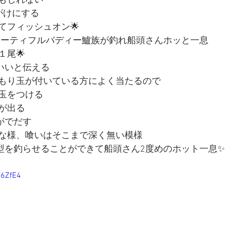
もしれない
がけにする
てフィッシュオン🌟
ューティフルバディー鱸族が釣れ船頭さんホッと一息
１尾🌟
がいいと伝える
もり玉が付いている方によく当たるので
玉をつける
が出る
りがでだす
な様、喰いはそこまで深く無い模様
良型を釣らせることができて船頭さん2度めのホット一息✨
C6ZfE4