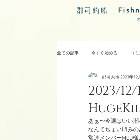
Fish
郡司釣船
全ての記事
今すぐ始める
コミ
郡司大地
2023年12
涸沼川釣果報告
2023/
HugeKil
あぁ〜今週はいい潮
なんてちょい凹みの
常連メンバーMCD