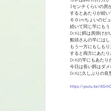
コレは餌の付け方か
3センチくらいの房
するとあたりが続い
６０cmちょいのビ
続いて同じ竿にもう
Dr.Kに餌は房掛け
船頭さんの竿にはし
もう一方にもしもり
すると両方にあたり
Dr.Kの竿にもあた
今日は長い餌はダメ
Dr.Kに久しぶりの
https://youtu.be/iXGrh