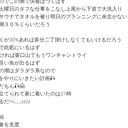
のでこの潮で決着はつくはず
土曜日のタフな仕事をこなし上尾から下道で大洗入り
サウナでタオルを被り明日のプランニングに余念がない
潮３０％くらいだろう
くが30%あれば多分二丁掛けしなくてもいけるだろう
で此処にいるはず
なければ釜口山でもうワンチャントライ
良い魚が出るはず
の潮はダラダラ系なので
をやりにいきたい計画🎣
もん🎣🤗
立てられて家に着いたのは21時
,,,,,zzzz
始
食を支度