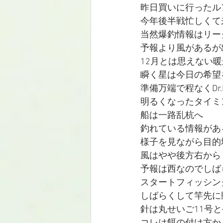
昨日買いに行ったル
今年後半戦忙しくて来
当然爆釣情報はリー
予報より風があるが
12月とは思えない
瞬く星は今日の希望
準備万端で程なくDr
明るくなったタイミングで
船は一路乱杭へ
釣れている情報があ
様子を見ながら目的
風はやや後方右から
予報は西なのでしば
スタートフィッシング
しばらくして竿先に
針は丸せいご11号