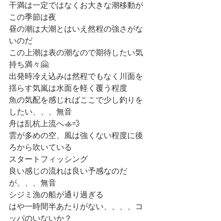
干満は一定ではなくお大きな潮移動が
この季節は夜
昼の潮は大潮とはいえ然程の強さがな
いのだ
この上潮は表の潮なので期待したい気
持ち満々🤗
出発時冷え込みは然程でもなく川面を
揺らす気嵐は水面を軽く覆う程度
魚の気配を感じればここで少し釣りを
したい、、、無音
舟は乱杭上流へ🚣💨
雲が多めの空、風は強くない程度に後
ろから吹いている
スタートフィッシング
良い感じの流れは良い予感なのだ
が、、、無音
シジミ漁の船が通り過ぎる
はや一時間半あたりがない、、、、コ
ッパのいないか？