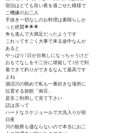
宿泊はとても良い夜を過ごせた模様で
ご機嫌のお二人
手抜き一切なしのお料理は素晴らしか
っと絶賛🌟🌟🌟
🍻も進んで大満足だったようです
これってすごく大事で来る途中なんか
あると
やっぱり1日が台無しになっちゃうけど
おもてなしを十二分に堪能して3分で到
着できて釣りができるなんて最高です
よね
涸沼川の眺めで私も一番好きな場所に
位置する旅館「南荘」
是非ご利用して見て下さい
話は戻って
ハードなスケジュールで大洗入りが前
日夜
川の観察も儘ならないので本当にお二