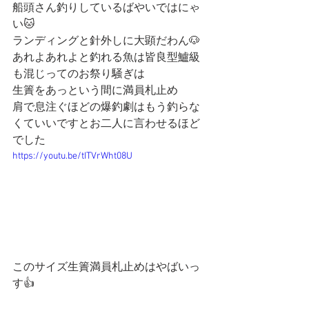
船頭さん釣りしているばやいではにゃ
い🐱
ランディングと針外しに大顕だわん🐶
あれよあれよと釣れる魚は皆良型鱸級
も混じってのお祭り騒ぎは
生簀をあっという間に満員札止め
肩で息注ぐほどの爆釣劇はもう釣らな
くていいですとお二人に言わせるほど
でした
https://youtu.be/tITVrWht08U
このサイズ生簀満員札止めはやばいっ
す👍