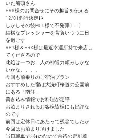
いた船頭さん
HRK様のお問合せにその趣旨を伝える
12/01釣行決定🎣
しかしその後MCD様で不発弾(T . T)
結構なプレッシャーを背負いつつ二日
を過ごす
RPG様＆HRK様は最近幸運所持で来店し
てくださるので
此処は一つお二人の神通力頼みしかな
いかな、、、、
今回も前乗りのご宿泊プラン
おすすめした宿は大洗町桜道の公園前
にある「南荘」
書き込み情報でお料理が定評
お泊まりされるお客様皆様にも好評な
のです
前回は定休日にあたって残念でしたが
今回はお泊まり頂けました
当日朝車で3分のなので余裕の定刻着