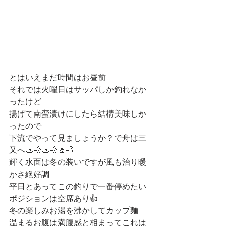
とはいえまだ時間はお昼前
それでは火曜日はサッパしか釣れなか
ったけど
揚げて南蛮漬けにしたら結構美味しか
ったので
下流でやって見ましょうか？で舟は三
又へ🚣💨🚣💨🚣💨
輝く水面は冬の装いですが風も治り暖
かさ絶好調
平日とあってこの釣りで一番停めたい
ポジションは空席あり👍
冬の楽しみお湯を沸かしてカップ麺
温まるお腹は満腹感と相まってこれは