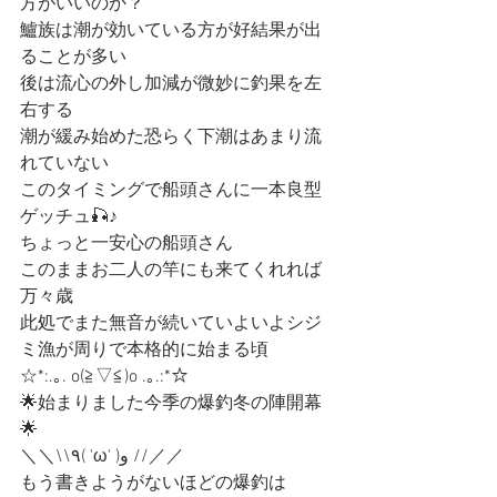
方がいいのか？
鱸族は潮が効いている方が好結果が出
ることが多い
後は流心の外し加減が微妙に釣果を左
右する
潮が緩み始めた恐らく下潮はあまり流
れていない
このタイミングで船頭さんに一本良型
ゲッチュ🎣♪
ちょっと一安心の船頭さん
このままお二人の竿にも来てくれれば
万々歳
此処でまた無音が続いていよいよシジ
ミ漁が周りで本格的に始まる頃
☆*:.｡. o(≧▽≦)o .｡.:*☆
🌟始まりました今季の爆釣冬の陣開幕
🌟
＼＼\\٩( 'ω' )و //／／
もう書きようがないほどの爆釣は