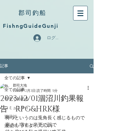
郡司釣船
FishngGuideGunji
ログイン
記事
全ての記事
郡司大地
全ての記事
2023年12月3日
読了時間: 5分
2023/12/01涸沼川釣果報
今すぐ始める
告 RPG&HRK様
コミュニティ
涸沼川
待つというのは兎角長く感じるもので
寒さも増すと尚更で訳で
涸沼川、クロダイ、スズキ