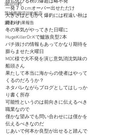
待ち侘びる秋の爆超は略不発
涸沼川釣
一発７０cmオーバー出せただけ
茨城県涸沼川釣船店
大きさはともかく爆釣には程遠い秋は
終わり
涸沼川釣果報告
冬の寒気がやってきた日曜に
HugeKillerDr.Kで鱸族良型2本
バチ抜けの情報もあってかなり期待を
膨らませた火曜日
MDC様で大不発を演じ意気消沈気味の
船頭さん
果たして本当に海からの使者はやって
くるのだろうか？
ネタバレながらブログとしてはしっか
り書く所存
可能性というのは前向きに伝えるべき
職業なので
僅かな望みでも問い合わせには僅かを
伝えるべきなのだ
じあいで何本か良型が出せると踏んで