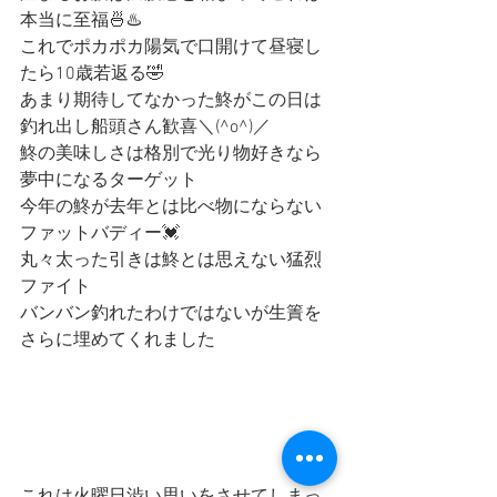
本当に至福🍜♨️
これでポカポカ陽気で口開けて昼寝し
たら10歳若返る🤣
あまり期待してなかった鮗がこの日は
釣れ出し船頭さん歓喜＼(^o^)／
鮗の美味しさは格別で光り物好きなら
夢中になるターゲット
今年の鮗が去年とは比べ物にならない
ファットバディー💓
丸々太った引きは鮗とは思えない猛烈
ファイト
バンバン釣れたわけではないが生簀を
さらに埋めてくれました
これは火曜日渋い思いをさせてしまっ