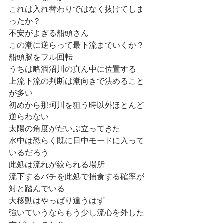
これは入れ替わりではなく抜けてしま
ったか？
不安がよぎる船頭さん
この潮に逆らって最下流までいくか？
船頭脳をフル回転
うちは略涸沼川の真ん中に位置する
上流下流の判断は潮向きで決めること
が多い
初めから那珂川を狙う時以外ほとんど
逆らわない
太陽の角度がだいぶ立ってきた
水中は恐らく既に日中モードに入って
いるだろう
此処は流れが絞られる場所
流下するバチを此処で捕食する確率が
対と踏んでいる
大移動はやっぱり違うはず
強いていうならもう少し流心を外した