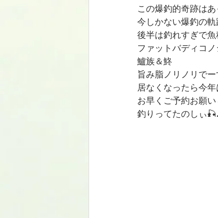
この爆釣的奇跡はあ
今しかない爆釣の軌
後半は釣れすぎで魚
ファットバディコノ
鱸族＆鮗
旨み脂ノリノリでーす
居なくなったら今年
お早くご予約お願い
釣りってたのしぃ🎣