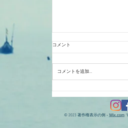
コメント
コメントを追加…
2026/08/01涸沼川釣果報告
KIZ様
©
著作権表示の例 -
Wix.com
2023