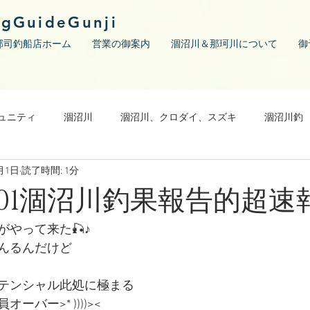
ngGuideGunji
郡司釣船店ホーム
営業の御案内
涸沼川＆那珂川について
御
ュニティ
涸沼川
涸沼川、クロダイ、スズキ
涸沼川釣
2月1日
読了時間: 1分
12/01涸沼川釣果報告的超速
やって来た🎣♪
んるんだけど
テンシャル此処に極まる
バー>* ))))><