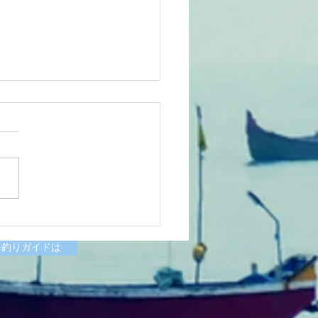
6/07/11涸沼川釣果報告
様
海釣りガイドは