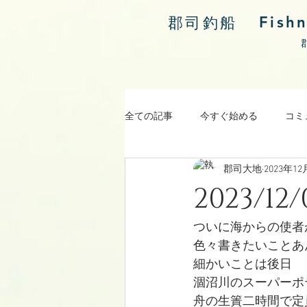
Fish
郡司釣船
全ての記事
今すぐ始める
コミ
郡司大地
2023年1
涸沼川釣果報告
2023/
ついに海からの使者が
色々書きたいことあ
細かいことは後日
涸沼川のスーパーポ
舟の生簀二時間で定員オー