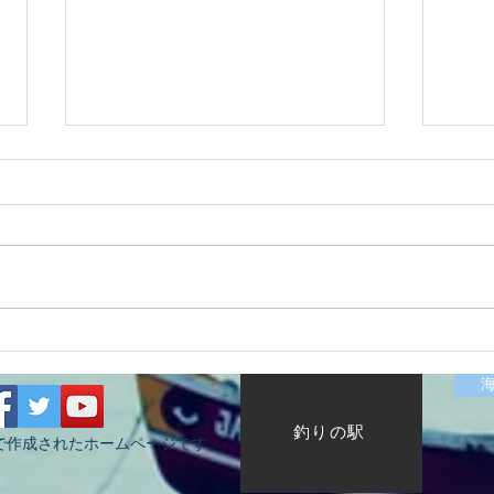
2026/07/12涸沼川釣果報告
202
HugeKillerDr.K
KIZ
釣りの駅
で作成されたホームページです。