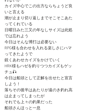
れないが
カイズ中心でこの出方ならちょうど良
いと言える
潮が止まり切り返しまでそこそこあた
ってくれている
日曜日みた三又の年なしサイズは此処
では忘れよう
今日はそんな博打は必要ない
RPG様も合わせを入れる楽しさにハマ
ってきたようで
鋭くあわせカイズをかけていく
HRK様もハゼを釣りつつカイズもゲッ
チュ🎣
今日は船頭として正解を出せたと宣言
しよう！
落ちその後半はあたりが遠のき釣れ高
は止まってしまったが
それでも上々の釣果だった
船頭さんほっと一息