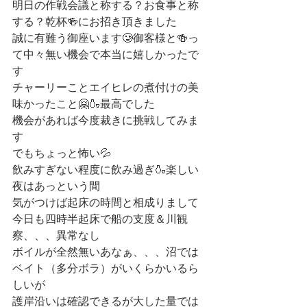
明日の作戦会議と称する？お食事と称
する？乾杯🍻にお招き頂きました
誠に有難う御座います🥲御客様と🍻っ
て中々無い機会で本当に嬉しかったで
す
チャーリーことエイヒレの煮付けの美
味かったこと🤗🍶最高でした
機会があれば今度裁きに挑戦してみま
す
でもちょっと怖い💦
飲みすぎない程度に飲み過ぎ🍶楽しい
夜はあっという間
気がつけば起床の時間と相成りまして
今日も四時半起床で船の支度＆川観
察、、、異常なし
ボイルが全然無いあなぁ、、、沼では
ベイト（多分ボラ）がいくらかいるら
しいが
護岸沿いは確認できるが大した量では