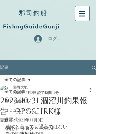
郡司釣船
FishngGuideGunji
ログイン
記事
全ての記事
郡司大地
全ての記事
2023年11月2日
読了時間: 4分
2023/10/31 涸沼川釣果報
今すぐ始める
告 RPG&HRK様
コミュニティ
涸沼川
更新日：
2023年11月8日
連敗と言っても過言ではない
涸沼川、クロダイ、スズキ