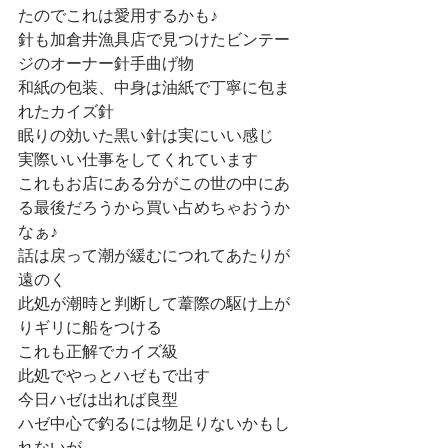
たのでこれは愛用するかも♪
針も加倉井漁具店で見つけたビンテー
ジのオーナー針手曲げ物
和紙の包装、中身は油紙で丁寧に包ま
れたカイズ針
眠りの効いた黒い針は実にいい感じ
実際いい仕事をしてくれています
これもお店にある分がこの世の中にあ
る最後だろうから買い占めちゃおうか
なぁ♪
話は戻って潮が緩むにつれてあたりが
遠のく
此処が潮時と判断して葦際の駆け上が
りギリに船をつける
これも正解でカイズ級
此処でやっとハゼもで出す
今日ハゼは出れば良型
ハゼ中心で釣るには物足りないかもし