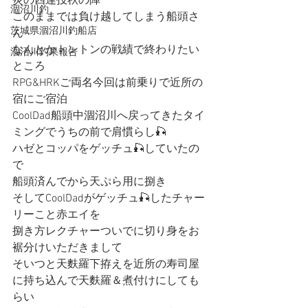
炎の四連投秋の陣
涸沼川釣
このままでは負け越してしまう船頭さ
茨城県涸沼川釣船店
ん
なんとかトントンの戦績で終わりたい
涸沼川釣果報告
ところ
RPG&HRKご両名今回は前乗りで近所の
宿にご宿泊
CoolDad船頭中涸沼川へ戻ってきたタイ
ミングでうちの前で肩慣らし🎣
ハゼとコッパをゲッチュ🎣していたの
で
船頭済んでから天ぷら用に捌き
そしてCoolDadがゲッチュ🎣したチャー
リーこと赤エイを
捌き方レクチャーついでに切り身をお
裾分けいただきまして
そいつと天麩羅下拵えを近所の寿司屋
に持ち込んで天麩羅＆煮付けにしても
らい