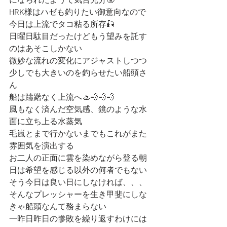
になられたようで気合充分😤
HRK様はハゼも釣りたい御意向なので
今日は上流でタコ粘る所存🎣
日曜日駄目だったけどもう望みを託す
のはあそこしかない
微妙な流れの変化にアジャストしつつ
少しでも大きいのを釣らせたい船頭さ
ん
船は躊躇なく上流へ🚣💨💨💨
風もなく済んだ空気感、鏡のような水
面に立ち上る水蒸気
毛嵐とまで行かないまでもこれがまた
雰囲気を演出する
お二人の正面に雲を染めながら登る朝
日は希望を感じる以外の何者でもない
そう今日は良い日にしなければ、、、
そんなプレッシャーを生き甲斐にしな
きゃ船頭なんて務まらない
一昨日昨日の惨敗を繰り返すわけには