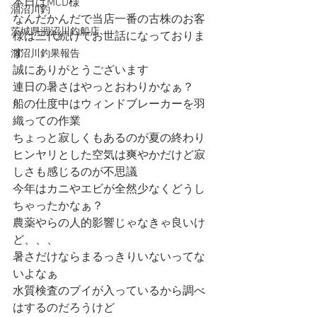
本日はMCD様
涸沼川釣
なんだかんだで当店一番の古株のお客
茨城県涸沼川釣船店
様は三代続けてお世話になっておりま
す
涸沼川釣果報告
誠にありがとうございます
連日の暑さはやっとおわりかなぁ？
船の仕度中はウィンドブレーカーを羽
織っての作業
ちょっと寂しくもあるのが夏の終わり
ヒンヤリとした空気は爽やかだけど寂
しさも感じるのが不思議
今年はカニやエビが全然少なくどうし
ちゃったかなぁ？
農薬やらの人的影響じゃなきゃ良いけ
ど、、、
暑さだけならまるっきりいないってな
いよなぁ
水質検査のブイが入っているから調べ
はするのだろうけど