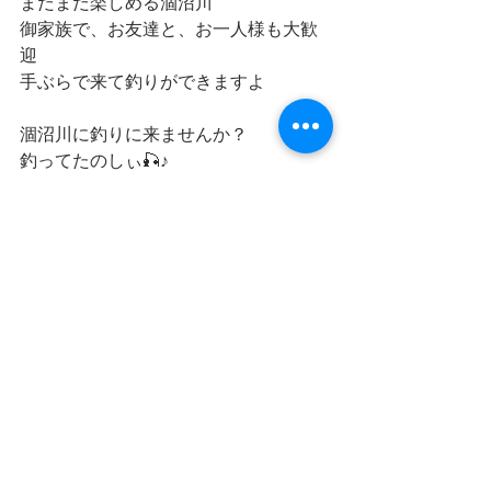
まだまだ楽しめる涸沼川
御家族で、お友達と、お一人様も大歓
迎
手ぶらで来て釣りができますよ
涸沼川に釣りに来ませんか？
釣ってたのしぃ🎣♪
御来店お待ちしております(๑>◡<๑)
すべて表示
最新記事