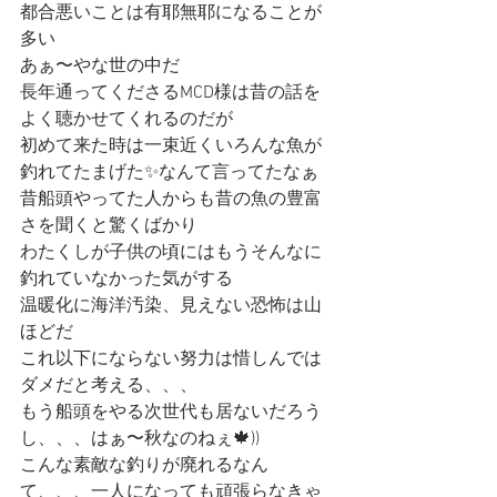
都合悪いことは有耶無耶になることが
多い
あぁ〜やな世の中だ
長年通ってくださるMCD様は昔の話を
よく聴かせてくれるのだが
初めて来た時は一束近くいろんな魚が
釣れてたまげた✨なんて言ってたなぁ
昔船頭やってた人からも昔の魚の豊富
さを聞くと驚くばかり
わたくしが子供の頃にはもうそんなに
釣れていなかった気がする
温暖化に海洋汚染、見えない恐怖は山
ほどだ
これ以下にならない努力は惜しんでは
ダメだと考える、、、
もう船頭をやる次世代も居ないだろう
し、、、はぁ〜秋なのねぇ🍁))
こんな素敵な釣りが廃れるなん
て、、、一人になっても頑張らなきゃ