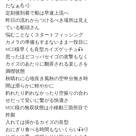
だなぁ💪💨
定刻後到着で船は早速上流へ
昨日の流れからつけるべき場所は見え
ている船頭さん
悩むことなくスタートフィッシング
カメラの準備もすまないまま一投目に
MCD様早くも良型カイズゲッチュ🎣
思ったほどコッパセイゴの攻撃もなく
カイズのあたりに翻弄される楽しさを
満喫状態
秋晴れに心地良き風秋の空申分無き時
間は滑らかに軽やかに
釣れたり釣れなかったり空振りの合わ
せだって笑いに繋がる快適さ
MDC様の無双状態は小移動三箇所目で
炸裂
入れては掛かるカイズの良型
おにぎり食べる時間もないくらい🎣💨