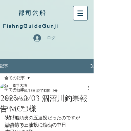
郡司釣船
FishngGuideGunji
ログイン
記事
全ての記事
郡司大地
全ての記事
2023年10月3日
読了時間: 2分
2023/10/03 涸沼川釣果報
今すぐ始める
告 MCD様
コミュニティ
涸沼川
実は船頭炎の五連投だったのですが
諸事情で三連投に縮小の中日
涸沼川、クロダイ、スズキ