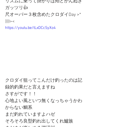
リズムに乗って掛かりは殆どかんぬき
ガッツリ👍
尺オーバー３枚含めたクロダイDay >* 
))))><
https://youtu.be/tLxDCcSyXo4
クロダイ狙ってこんだけ釣ったのは記
録的釣果だと言えますね
さすがです！！
心地よい風といつ無くなっちゃうかわ
からない鯛系
まだ釣れていますよハゼ
そろそろ良型釣れ出してくれ鱸族