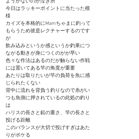
ようがないのが泣き所
今日はラッキーポイントに当たった模
様
カイズを本格的にMamちゃまに釣って
もらうため彼是レクチャーするのです
が
飲み込みというか感というか釣果につ
ながる動きが身につくのがが早い
色々な作法はあるのだが触らない作戦
には置いてある竿の角度が重要
あたりは取りたいが竿の負荷を魚に感
じられたくない
背中に流れを背負う釣りなので糸がい
つも魚側に押されているの此処の釣り
は
ハリスの長さと鉛の重さ、竿の長さと
投げる距離
このバランスが大切で投げすぎはあた
りがボケる