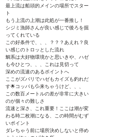
最上流は船頭的メインの場所でスター
ト
もう上流の上潮は此処が一番推し！
シジミ漁師さんが良い感じで後ろを掘
ってくれている
この好条件で、、、？？？あえれ？良
い感じのトロッとした流れ
鯛系は大好物環境かと思いきや、ハゼ
も今ひとつ、、、これは見切って
深めの流速のあるポイントへ
ここがズバリでハゼもカイズも釣れだ
す🌟コッパも💦来ちゃうけど、、、
この数百メートルの差が非常に大きい
のが個々の難しさ
流速と深さ、これ重要！ここは潮が変
わる時二枚潮になる、この時間がむず
いポイント
ダレちゃう前に場所決めしないと停め