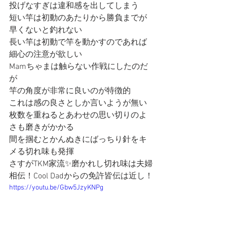
投げなすぎは違和感を出してしまう
短い竿は初動のあたりから勝負までが
早くないと釣れない
長い竿は初動で竿を動かすのであれば
細心の注意が欲しい
Mamちゃまは触らない作戦にしたのだ
が
竿の角度が非常に良いのが特徴的
これは感の良さとしか言いようが無い
枚数を重ねるとあわせの思い切りのよ
さも磨きがかかる
間を掴むとかんぬきにばっちり針をキ
メる切れ味も発揮
さすがTKM家流✨磨かれし切れ味は夫婦
相伝！Cool Dadからの免許皆伝は近し！
https://youtu.be/Gbw5JzyKNPg