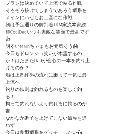
プランは決めていて上流で粘る作戦
そろそろ抜けてしまうであろう鯛系を
メインにハゼもお土産にな作戦
朝は予定通りの御到着TKM家流本家総
帥CoolDadいつも素敵な笑顔で最高です
👍
明るいMamちゃまもお元気そう🤗
今日もドロンジョ笑いが木霊するの
か！はたまたDadが会心の一本を釣り上
げるのか？
船は上潮終盤の流れに乗って一気に最
上流へ
釣りの鉄則は釣れるものを楽しく釣
る！
拘って釣れないより釣れるに拘るのが
吉
なかなか調子を上げてこない鱸族を追
わず
今日は良型鯛系をゲッチュしたい🎣