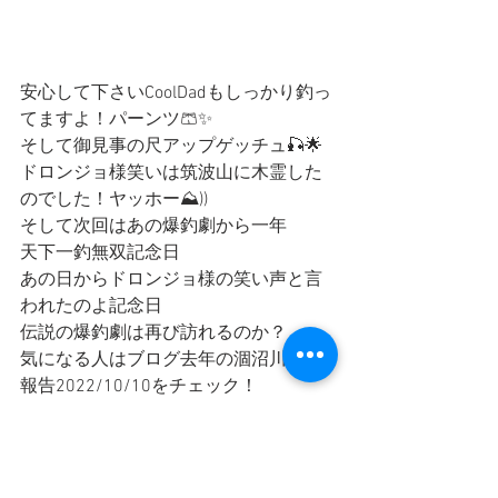
安心して下さいCoolDadもしっかり釣っ
てますよ！パーンツ🩳✨
そして御見事の尺アップゲッチュ🎣🌟
ドロンジョ様笑いは筑波山に木霊した
のでした！ヤッホー⛰))
そして次回はあの爆釣劇から一年
天下一釣無双記念日
あの日からドロンジョ様の笑い声と言
われたのよ記念日
伝説の爆釣劇は再び訪れるのか？
気になる人はブログ去年の涸沼川釣果
報告2022/10/10をチェック！
あの伝説の爆釣は果たして、、、、
涸沼川に釣りに来ませんか？
暑さから解放されてホッとしましょう