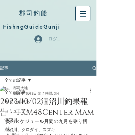
郡司釣船
FishngGuideGunji
ログイン
記事
全ての記事
郡司大地
全ての記事
2023年10月2日
読了時間: 3分
2023/10/02涸沼川釣果報
今すぐ始める
告 TKM48Center Mam
コミュニティ
涸沼川
炎のスケジュール月間の九月を乗り切
り
涸沼川、クロダイ、スズキ