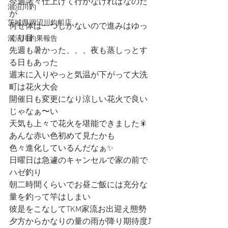
今週諸々仕上げて行かなければなのだ
涸沼川釣
が
茨城県涸沼川釣船店
何せ体は一つしかないので進みはゆっ
くり目
涸沼川釣果報告
先週も暑かった、、、夜も蒸しっとす
る日もあった
週末に入りやっと気温が下がって大洗
町は花火大会
開催日も変更になり涼しい花火で良い
じゃなぁ〜い
天気も上々で花火を堪能できました🎇
あんな赤い色初めて見たかも
色々進化しているんだなぁ✨
日曜日は急遽のキャンセルで家の前で
ハゼ釣り
朝二時間くらいでお昼ご飯には充分な
量を釣って竿はしまい
彼是をこなしてTKM家流お出迎え態勢
夕方からかなりの量の雨が降り期待度⤴️