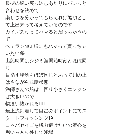
良型の鋭い突っ込むあたりにバシっと
合わせを決めて
楽しさを分かってもらえれば船頭とし
て上出来って考えているのです
カイズ釣りってハマると沼っちゃうの
で
ベテランMCD様にもハマって貰っちゃ
いたい😆
出船時間はシジミ漁開始時刻とほぼ同
じ
目指す場所もほぼ同じとあって川の上
はさながら競艇状態
漁師さんの船は一回り小さくエンジン
は大きいので
物凄い抜かれる🚣‍♀️
最上流到着して目星のポイントにてス
タートフィッシング🎣
コッパセイゴを極力避けたいの流心を
思いっきり外して浅場