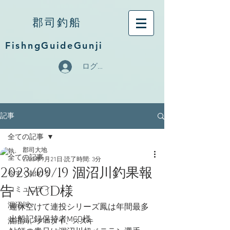
郡司釣船
FishngGuideGunji
ログイン
記事
全ての記事
郡司大地
全ての記事
2023年9月21日
読了時間: 3分
2023/09/19 涸沼川釣果報
今すぐ始める
告 MCD様
コミュニティ
涸沼川
連休空けて連投シリーズ鳳は年間最多
出船記録保持者MCD様
涸沼川、クロダイ、スズキ