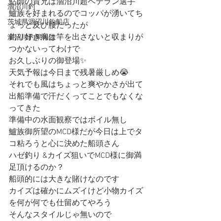
鮎師の貴兄は涸沼川超ベテラン選手
涸沼川釣
鱸族を好まれるのでコッパが湧いてち
茨城県涸沼川釣船店
ょっと及び腰だったが
釣り好き病は竿を出さないと収まりが
涸沼川釣果報告
つかないってわけで
お久しぶりの御登場✨
天気予報は今日まで残暑厳しめ😭
それでも風はちょっと爽やかさが出て
出船準備で汗だくってことでもなくな
ってきた
準備中の水面観察ではボイル無し
鱸族御所望のMCD様だが今日は上でタ
コ粘ろうと心に決めた船頭さん
ハゼ釣り &カイズ狙いでMCD様に御満
足頂けるのか？
船頭的には大きな賭けなのです
カイズは確かにムズイけど小物カイズ
を何が何でも仕留めてやろう
そんなスタイルじゃ無いので