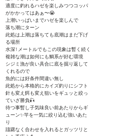
適度に釣れるハゼを楽しみつつコッパ
がかかってはあぁ〜😭
上潮いっぱいまでハゼを楽しんで
落ち潮にターン
此処は上潮は落ちても底潮はまだ下げ
る場所
水深1メートルでもこの現象は暫く続く
複雑な潮は如何にも鯛系が好む環境
シジミ漁が良い具合に底を掘り返して
くれるので
魚的には好条件間違い無し
此処から本格的にカイズ釣りにシフト
針も変え餌も変え狙いをギュッと絞っ
ていざ勝負🎣
待つ事暫し子気味良い前あたりからギ
ューン✨竿を一気に絞り込む強いあた
り
躊躇なく合わせを入れるとガッツリと