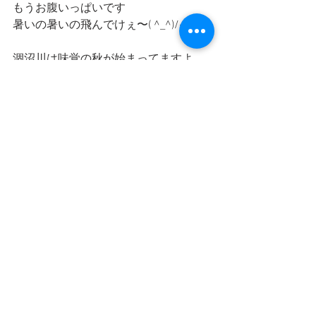
もうお腹いっぱいです
暑いの暑いの飛んでけぇ〜( ^_^)/~~~
涸沼川は味覚の秋が始まってますよ
ハゼの天ぷら最高です♪
涸沼川に釣りに来ませんか？
貸し道具で充分楽しめます
手ぶらで大丈夫🤗
御来店お待ちしております(๑>◡<๑)
釣りってたのしぃ🎣♪