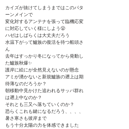
カイズが抜けてしまうまではこのパタ
ーンメインで
変化対するアンテナを張って臨機応変
に対応していく様にしよう😤
ハゼはしばらくは大丈夫だろう
水温下がって鱸族の復活を待つ船頭さ
ん
去年はすっかり冬になってから発動し
た鱸族秋爆✨
護岸に絵にが全然見えないのが懸念
アミが湧かないと新規鱸族の遡上は期
待薄なのだろうか？
朝移動中見かけた追われるサッパ群れ
は遡上中なのか？
それとも三又へ落ちていくのか？
恐らくこれも鍵になるだろう、、、、
暑さ寒さも彼岸まで
もう十分太陽の力を体感できました