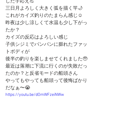
した手応え💪
三日月よろしく大きく弧を描く竿🌙
これがカイズ釣りのたまらん感じ☺️
昨夜は少し涼しくて水温も少し下がっ
たか？
カイズの反応はよろしい感じ
子供シジミでパンパンに膨れたファッ
トボディが
後半の釣りを楽しませてくれました🥹
最近は落潮に下流に行くのが失敗だっ
たのか？と反省モードの船頭さん
やってもやっても船頭って後悔ばかり
だなぁ〜😭
https://youtu.be/dOmWFzeiNWw