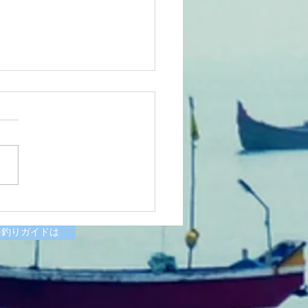
6/07/11涸沼川釣果報告
様
海釣りガイドは