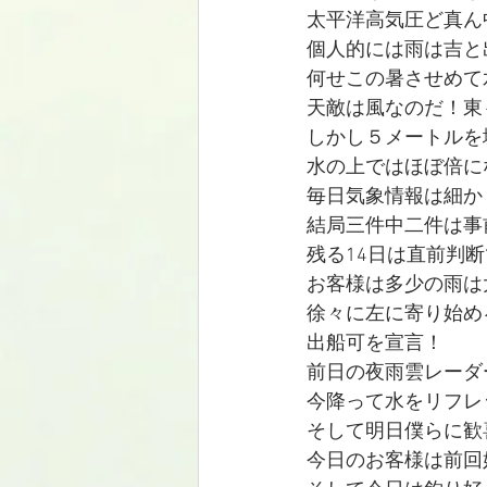
太平洋高気圧ど真ん
個人的には雨は吉と
何せこの暑させめて
天敵は風なのだ！東
しかし５メートルを
水の上ではほぼ倍にな
毎日気象情報は細か
結局三件中二件は事前キ
残る14日は直前判
お客様は多少の雨は
徐々に左に寄り始め
出船可を宣言！
前日の夜雨雲レーダ
今降って水をリフレ
そして明日僕らに歓喜
今日のお客様は前回