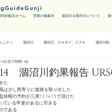
ngGuideGunji
郡司釣船店ホーム
営業の御案内
涸沼川＆那珂川について
御
ュニティ
涸沼川
涸沼川、クロダイ、スズキ
涸沼川釣
月15日
読了時間: 3分
08/14 涸沼川釣果報告 UR
きた
風は少し西寄りに進路を取り出した
休暇の予約が三席13.14.15で頂けた
張っている甲斐があるに尽きる
のである