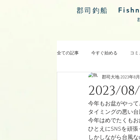
Fish
郡司釣船
全ての記事
今すぐ始める
コミ
郡司大地
2023年8
涸沼川釣果報告
2023/
今年もお盆がやって
タイミングの悪い台
今年はめでたくもお盆
ひとえにSNSを頑
しかしながら台風な