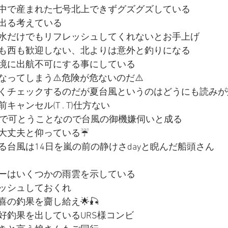
中で産まれた七号北上できずグズグズしている
出る考えている
水だけでもリフレッシュしてくれないとお手上げ
も西も歓迎しない、北よりは意外と釣りになる
境に出航不可にする事にしている
ってしまう⚠️危険が危ないのだ⚠️
くチェックするのだが夏台風というのはどうにも読みが
ャンセル(T . T)仕方ない
断で可とうことなので台風の御機嫌伺いと成る
大丈夫と仰っている☔️
る台風は14日を嵐の前の静けさdayと睨んだ船頭さん
ーはいくつかの雨雲を示している
ッシュしておくれ
の釣果を齎し給え🌟🎣
好釣果を出しているURS様コンビ