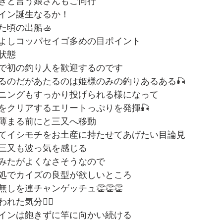
きと言う娘さんもご同行
イン誕生なるか！
た頃の出船🚣
よしコッパセイゴ多めの目ポイント
状態
で初の釣り人を歓迎するのです
るのだがあたるのは姫様のみの釣りあるある🎣
ニングもすっかり投げられる様になって
をクリアするエリートっぷりを発揮🎣
薄まる前にと三又へ移動
てイシモチをお土産に持たせてあげたい目論見
三又も波っ気を感じる
みたがよくなさそうなので
此処でカイズの良型が欲しいところ
しを連チャンゲッチュ👏👏👏
た気分😮‍💨
インは飽きずに竿に向かい続ける