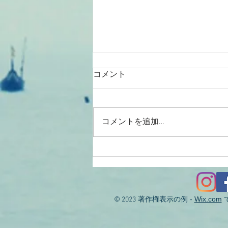
コメント
コメントを追加…
2026/08/01涸沼川釣果報告
KIZ様
©
著作権表示の例 -
Wix.com
2023