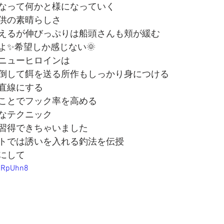
なって何かと様になっていく
供の素晴らしさ
えるが伸びっぷりは船頭さんも頬が緩む
よ✨希望しか感じない🌞
ニューヒロインは
倒して餌を送る所作もしっかり身につける
直線にする
ことでフック率を高める
なテクニック
習得できちゃいました
トでは誘いを入れる釣法を伝授
にして
EARpUhn8