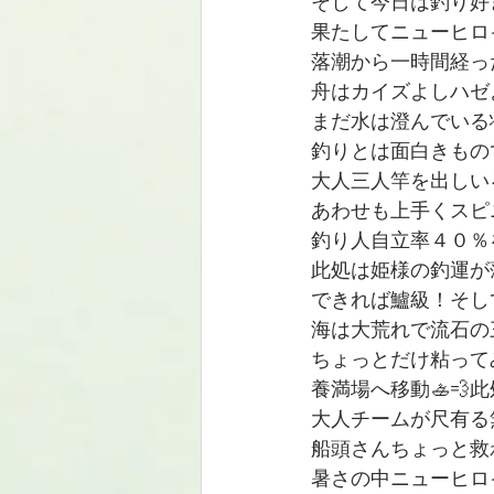
そして今日は釣り好
果たしてニューヒロ
落潮から一時間経っ
舟はカイズよしハゼ
まだ水は澄んでいる
釣りとは面白きもの
大人三人竿を出しい
あわせも上手くスピ
釣り人自立率４０％
此処は姫様の釣運が
できれば鱸級！そし
海は大荒れで流石の
ちょっとだけ粘って
養満場へ移動🚣
大人チームが尺有る無
船頭さんちょっと救われ
暑さの中ニューヒロ