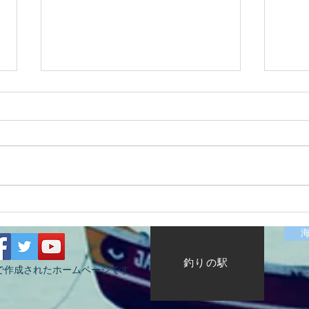
2026/07/12涸沼川釣果報告
202
HugeKillerDr.K
KIZ
釣りの駅
で作成されたホームページです。