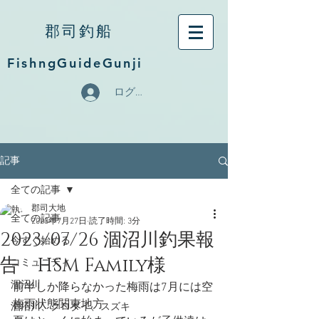
郡司釣船
FishngGuideGunji
ログイン
記事
全ての記事
郡司大地
全ての記事
2023年7月27日
読了時間: 3分
2023/07/26 涸沼川釣果報
今すぐ始める
告 HSM Family様
コミュニティ
涸沼川
前半しか降らなかった梅雨は7月には空
梅雨状態関東地方
涸沼川、クロダイ、スズキ