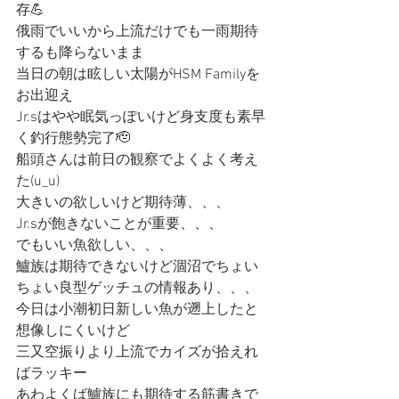
存💪
俄雨でいいから上流だけでも一雨期待
するも降らないまま
当日の朝は眩しい太陽がHSM Familyを
お出迎え
Jr.sはやや眠気っぽいけど身支度も素早
く釣行態勢完了🫡
船頭さんは前日の観察でよくよく考え
た(u_u)
大きいの欲しいけど期待薄、、、
Jr.sが飽きないことが重要、、、
でもいい魚欲しい、、、
鱸族は期待できないけど涸沼でちょい
ちょい良型ゲッチュの情報あり、、、
今日は小潮初日新しい魚が遡上したと
想像しにくいけど
三又空振りより上流でカイズが拾えれ
ばラッキー
あわよくば鱸族にも期待する筋書きで