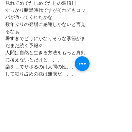
見れてめでたしめでたしの涸沼川
すっかり暗黒時代ですがそれでもコッ
パが救ってくれたかな
数年ぶりの登場に感謝しかないと言え
るなぁ
暑すぎでどうにかなりそうな季節がま
だまだ続く予報🌞
人間は自然と生きる方法をもっと真剣
に考えないとだけど、、、
楽をしてサボるのは人間の性、、、そ
して独り占めの欲は無限だ、、、
楽しい夏休み一役買ってくれた涸沼川
と魚達に感謝
涸沼川に釣りに来ませんか？
コッパしかいないけど(T . T)
クロダイ級はいつも真夏に釣れていま
す
因みに去年は八月良型が結構出てまし
た、これは実釣ではなく情報ですが