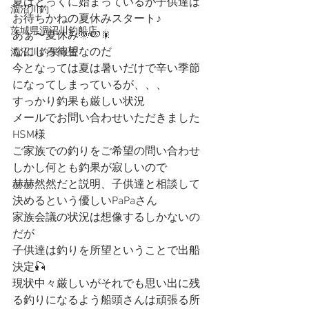
夏はとっくに始まっているが子供達は
涸沼川釣
お待ちかねの夏休みスタート♪
茨城県涸沼川釣船店
あぁ〜夏休み🌞🍉🎇
なにしろ待望なのだ
涸沼川釣果報告
今となっては夏は暑いだけで辛い季節
になってしまっているが、、、
すっかり釣果も厳しい状況
メールでお問い合わせいただきました
HSM様
ご家族での釣りをご希望の問い合わせ
しかし何とも釣果が寂しいので
赫赫然然だと説明、子供達と相談して
決めるという優しいPaPaさん
家族会議の状況は想像するしかないの
だが
子供達は釣りを所望ということで出船
決定🎣
現状中々厳しいがそれでも思い出に残
る釣りになるよう船頭さんは頑張る所