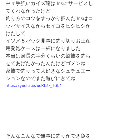
中々手強いカイズ達はJr.sにサービスし
てくれなかったけど
釣り方のコツをすっかり掴んだJr.sはコ
ッパサイズながらセイゴをビシビシか
けだして
イソメ８パック見事に釣り切りお土産
用発泡ケースは一杯になりました
本当は身長の半分くらいの鱸族を釣ら
せてあげたかったんだけどゴメンね
家族で釣りって大好きなシュチュエー
ションなのでまた遊びにきてね
https://youtu.be/uuRb6x_TGL4
そんなこんなで無事に釣りができ魚を