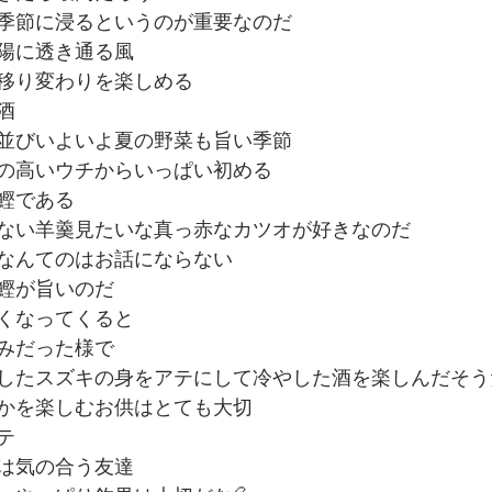
季節に浸るというのが重要なのだ
陽に透き通る風
移り変わりを楽しめる
酒
並びいよいよ夏の野菜も旨い季節
の高いウチからいっぱい初める
鰹である
ない羊羹見たいな真っ赤なカツオが好きなのだ
なんてのはお話にならない
鰹が旨いのだ
くなってくると
みだった様で
したスズキの身をアテにして冷やした酒を楽しんだそう
かを楽しむお供はとても大切
テ
は気の合う友達