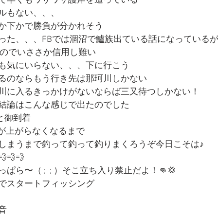
で早くもワサワサ護岸を這っている
ルもない、、、
か下かで勝負が分かれそう
った、、、FBでは涸沼で鱸族出ている話になっている
なのでいささか信用し難い
も気にいらない、、、下に行こう
るのならもう行き先は那珂川しかない
川に入るきっかけがないならば三又待つしかない！
結論はこんな感じで出たのでした
様と御到着
肩が上がらなくなるまで
しまうまで釣って釣って釣りまくろうぞ今日こそは♪
💨💨
ら〜（ ;  ; ）そこ立ち入り禁止だよ！👊💢
でスタートフィッシング
音