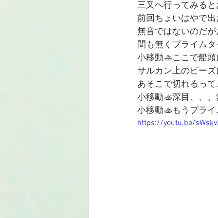
三又へ行ってみると
前回ちょいはやで出
無音ではないのだが
間も無くプライムタ
小移動🚣ここで船頭に
サルカン上のビーズ
あそこで切れるって
小移動🚣深目、、、無
小移動🚣もうプラ
https://youtu.be/sWskv