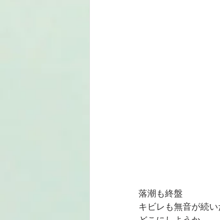
落潮も終盤
キビレも無音が続い