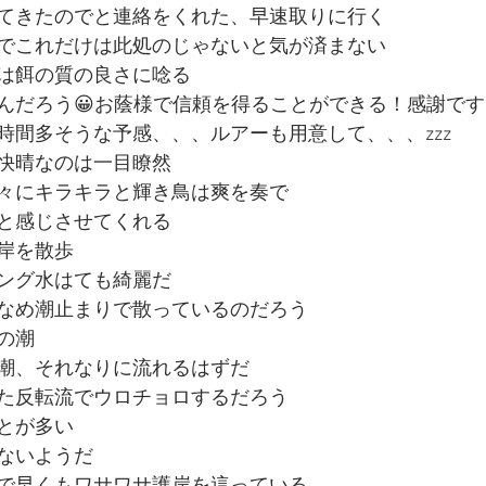
てきたのでと連絡をくれた、早速取りに行く
でこれだけは此処のじゃないと気が済まない
は餌の質の良さに唸る
んだろう😀お蔭様で信頼を得ることができる！感謝です
時間多そうな予感、、、ルアーも用意して、、、zzz
快晴なのは一目瞭然
々にキラキラと輝き鳥は爽を奏で
と感じさせてくれる
岸を散歩
ング水はても綺麗だ
なめ潮止まりで散っているのだろう
の潮
潮、それなりに流れるはずだ
た反転流でウロチョロするだろう
とが多い
ないようだ