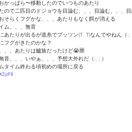
おかっぱら〜移動したのでいつものあたり
たので二匹目のドジョウを目論む、、、目論む、、、目
おそらくフグかな、、、あたりもなく餌が消える
イム、、、無音
あたりが出るが道糸でプッツン(T . T)なんでやねん（ ;  ;
にフグがきたのかな？
、、、あたりは鱸族だったけど😭🈲
音、、、いやぁ、、、予想大外れだ（ ;  ; ）
イムタイム終わる頃初めの場所に戻る
XZjzF8