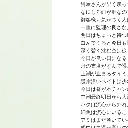
餌屋さんが早く戻っ
なにしろ餌が肝なの
御客様も気がつく人
一重に監理の良さな
明日はちょっと待つ
白んでくると今日も
深く碧く沈む空は徐
今日が良い日になる
舟の支度がすんで護
上潮が止まるタイミ
護岸沿いベイトは少
今日は昼が本チャン
中潮最終明日から大
ハクは流心から外れ
細魚は流心にいるこ
アミはまだ湧いてい