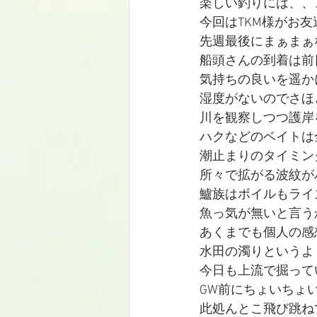
楽しい釣りには、、
今回はTKM様がお友
先週最後にまぁまぁ
船頭さんの到着は前
気持ちの良いを遥か
湿度がないのでさほ
川を観察しつつ護岸
ハクなどのベイトは
潮止まりのタイミン
所々で拡がる波紋が
鱸族はボイルもライ
魚っ気が無いと言う
あくまでも個人の感
水田の濁りというよ
今日も上流で掘って
GW前にちょいちょ
此処んとこ飛び跳ね