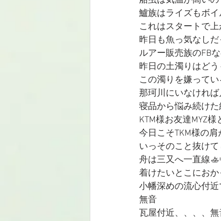
船虫は気温が高いの
鱸族はライズもボイ
これはスタートで上
昨日も魚っ気なしだ
ルアー販売族のFB
昨日の土濁りはどう
この濁りを嫌ってい
那珂川にいなければ
寝品から悩み続けた
KTM様お友達MYZ
今日こそTKM様の
いっそのこと抜けて
舟は三又へ一直線🚣💨
着けたいとこにおかっぱ
小幡深めの流心付近
無音
瓦屋付近、、、、無