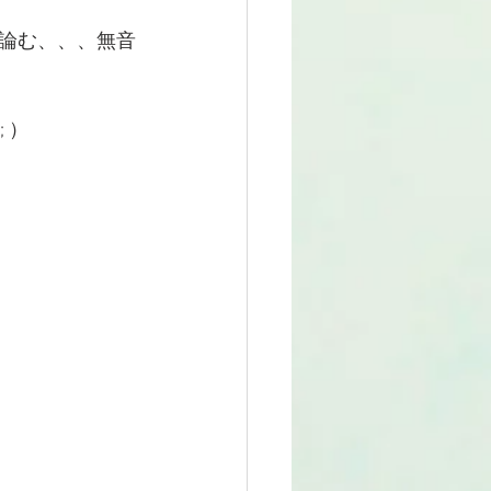
論む、、、無音
 ）