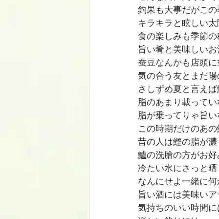
釣果も大事だがこの
キラキラと眩しい太
食の楽しみも季節の
旨い肴と美味しいお
蚕豆なんかも店頭に
気の合う友とまだ陽
さしずめ夏と言えば
脂のあまり載ってい
脂が乗ってりゃ旨い
この時期だけのあの
昔の人は鰹の脂が濃
鱸の洗膾の方がお好
冷たい水にさっと晒
なんにせよ一緒に何
旨い酒には美味いア
気持ちのいい時間に