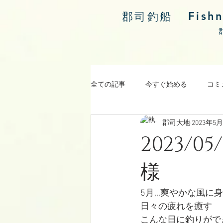
Fish
郡司釣船
全ての記事
今すぐ始める
コミ
郡司大地
2023年5
涸沼川釣果報告
2023/0
様
5月,,,爽やかな風に
日々の疲れを癒す
こんな日に釣りがで