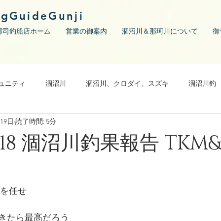
ngGuideGunji
郡司釣船店ホーム
営業の御案内
涸沼川＆那珂川について
御
ュニティ
涸沼川
涸沼川、クロダイ、スズキ
涸沼川釣
月19日
読了時間: 5分
5/18 涸沼川釣果報告 TKM
身を任せ
きたら最高だろう