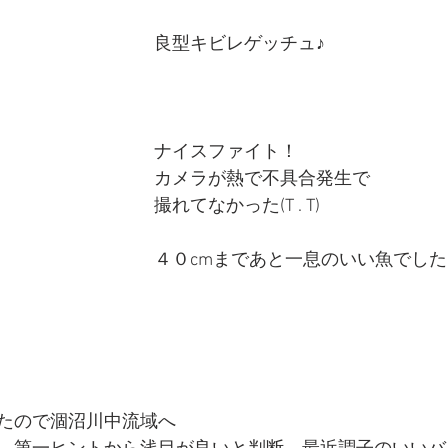
良型キビレゲッチュ♪
ナイスファイト！
カメラが熱で不具合発生で
撮れてなかった(T . T)
４０cmまであと一息のいい魚でした
たので涸沼川中流域へ