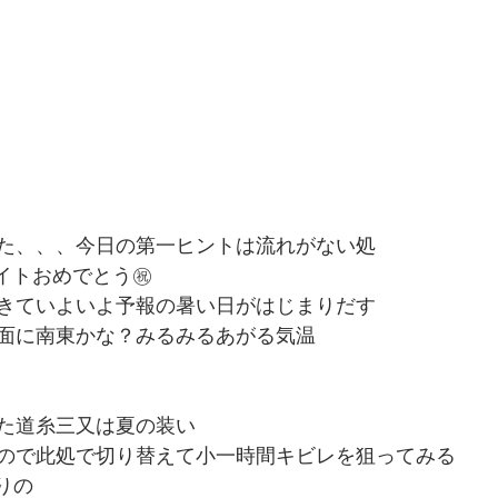
た、、、今日の第一ヒントは流れがない処
イトおめでとう㊗️
きていよいよ予報の暑い日がはじまりだす
面に南東かな？みるみるあがる気温
た道糸三又は夏の装い
ので此処で切り替えて小一時間キビレを狙ってみる
りの