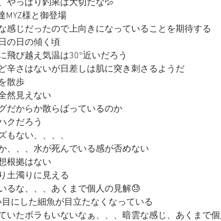
、やっぱり釣果は大切だな💦
達MYZ様と御登場
な感じだったので上向きになっていることを期待する
日の日の傾く頃
に飛び越え気温は30°近いだろう
ど辛さはないが日差しは肌に突き刺さるようだ
を散歩
全然見えない
グだからか散らばっているのか
ハクだろう
ズもない、、、、
か、、、水が死んでいる感が否めない
想根拠はない
り土濁りに見える
いるな、、、あくまで個人の見解😓
い目にした細魚が目立たなくなっている
ていたボラもいないなぁ、、、暗雲な感じ、あくまで個