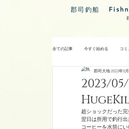
Fish
郡司釣船
全ての記事
今すぐ始める
コミ
郡司大地
2023年5
涸沼川釣果報告
2023/
HugeKil
超ショックだった完
翌日は所用で釣行出
コーヒーを水筒にい