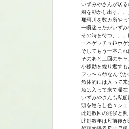
いずみやさんが居る
船を動かし出す、、
那珂川を数カ所やっ
一瞬迷ったがいずみ
その時を待つ、、、船
一本ゲッチュ🎣ホゲだ
そしてもう一本これは
そのあと二回のチャ
小移動を繰り返すも
フゥ〜ム😔なんで
魚体的には入って来
魚は入って来て滞在
いずみやさんも私船
頭を巡らし色々シュ
此処数回の兆候と照
此処数年は尺前後が