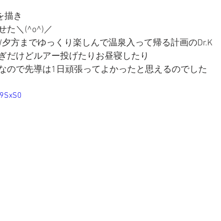
を描き
た＼(^o^)／
夕方までゆっくり楽しんで温泉入って帰る計画のDr.K
ぎだけどルアー投げたりお昼寝したり
なので先導は1日頑張ってよかったと思えるのでした
j9SxS0