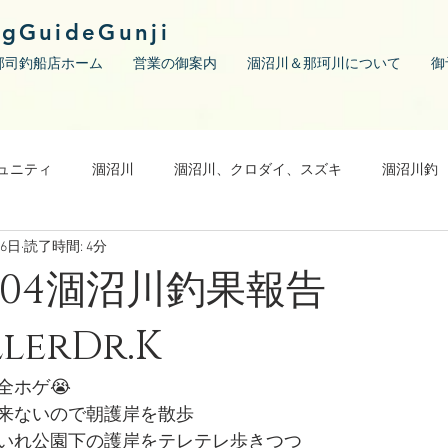
ngGuideGunji
郡司釣船店ホーム
営業の御案内
涸沼川＆那珂川について
御
ュニティ
涸沼川
涸沼川、クロダイ、スズキ
涸沼川釣
月6日
読了時間: 4分
05/04涸沼川釣果報告
lerDr.K
全ホゲ😭
来ないので朝護岸を散歩
いれ公園下の護岸をテレテレ歩きつつ