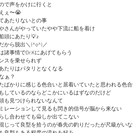
ので声をかけに行くと
えぇ〜😭
てあたりないとの事
やさんがやっていたやや下流に船を着け
頭にあたり💡♪
から脱出＼(^o^)／
諸事情でDr.Kにあげてもらう
ンスを乗せられず
あたりはパタリとなくなる
かなぁ？
たばかりに感じる色合いと居着いていたと思われる色合
もしているのならどこかにいるはずなのだけど
頭も見つけられないなんて
ミレーションして見るも閃き的信号が脳から来ない
らし合わせても🙅しか出てこない
混じって良型を拾うのが春先の釣りだったが尺級がいな