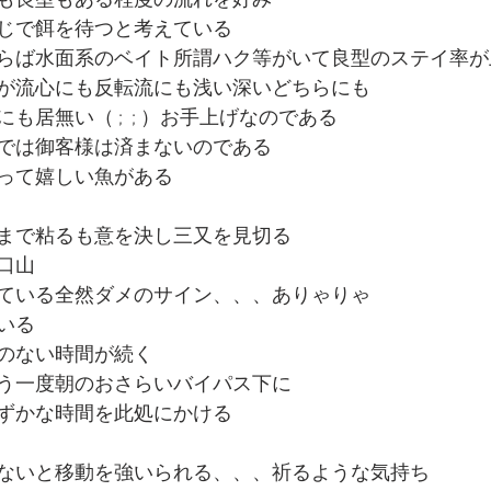
も良型もある程度の流れを好み
じで餌を待つと考えている
らば水面系のベイト所謂ハク等がいて良型のステイ率が
が流心にも反転流にも浅い深いどちらにも
も居無い（ ;  ; ）お手上げなのである
では御客様は済まないのである
って嬉しい魚がある
まで粘るも意を決し三又を見切る
釜口山
ている全然ダメのサイン、、、ありゃりゃ
いる
のない時間が続く
う一度朝のおさらいバイパス下に
ずかな時間を此処にかける
ないと移動を強いられる、、、祈るような気持ち