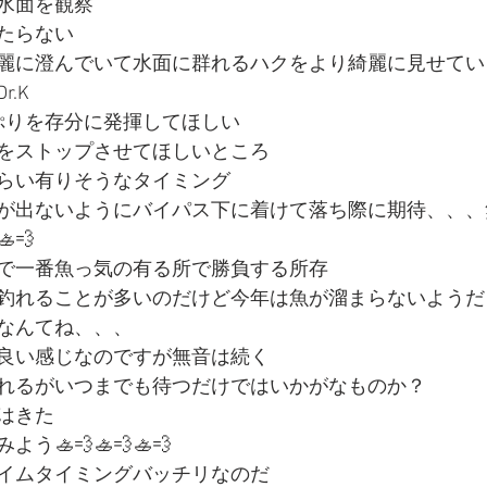
水面を観察
たらない
麗に澄んでいて水面に群れるハクをより綺麗に見せてい
.K
erっぷりを存分に発揮してほしい
をストップさせてほしいところ
らい有りそうなタイミング
が出ないようにバイパス下に着けて落ち際に期待、、、
💨
で一番魚っ気の有る所で勝負する所存
釣れることが多いのだけど今年は魚が溜まらないようだ
なんてね、、、
良い感じなのですが無音は続く
れるがいつまでも待つだけではいかがなものか？
はきた
🚣💨🚣💨🚣💨
イムタイミングバッチリなのだ