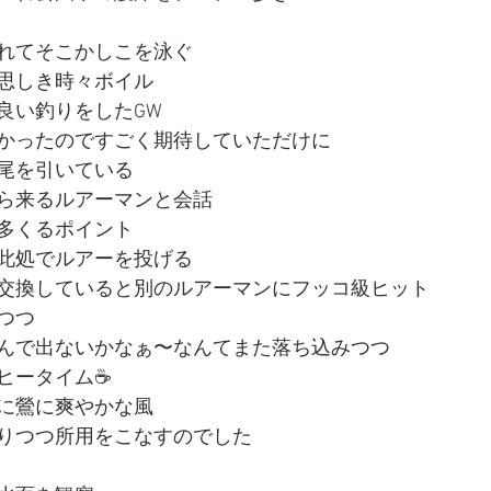
れてそこかしこを泳ぐ
思しき時々ボイル
良い釣りをしたGW
かったのですごく期待していただけに
尾を引いている
ら来るルアーマンと会話
多くるポイント
此処でルアーを投げる
交換していると別のルアーマンにフッコ級ヒット
つつ
んで出ないかなぁ〜なんてまた落ち込みつつ
ヒータイム☕️
空に鶯に爽やかな風
りつつ所用をこなすのでした