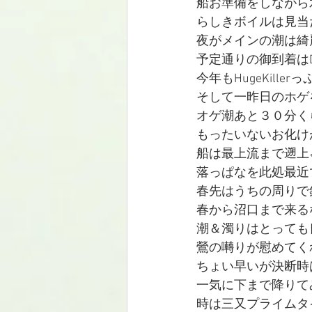
船お準備をしながら
らしきボイルは見当
夜がメインの潮は綺
予定通りの御到着はDr
今年もHugeKill
そして一昨日のホゲ
オゲ潮あと３０分く
もったいないお化け
船は最上流まで遡上
落っぱなを此処最近
春先はうちの周りで
春から沼口まで来る
潮＆濁りはとっても
鶯の囀りが慰めてく
ちょい早いが決断時
一気に下まで降りてみよう
時は三又プライムタ