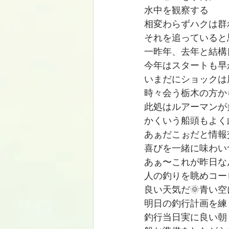
水中を観察する
相変わらずハクは群
それを追っていると
一昨年、去年と結構
今年はスタートも早
いまだにショックは
時々会う栃木の方か
此処はルアーマンが
かくいう船頭もよく
あぁだこぉだと情報
喜びを一緒に味わい
あぁ〜これが昨日な
人の釣りを眺めコー
良い天気だ🌞青い
明日の釣行計画を練
釣行当日実に良い朝