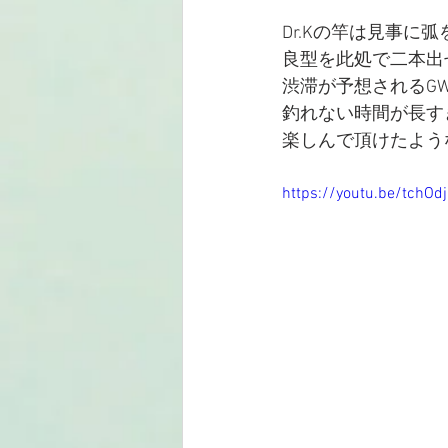
Dr.Kの竿は見事に弧
良型を此処で二本出せ
渋滞が予想されるGW
釣れない時間が長す
楽しんで頂けたよう
https://youtu.be/tchOd