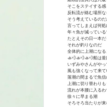
船頭的怪異尺は尺級
そこをステイする感
反転流が絡む場所な
そう考えているのだ
言ってしまえば何処に
年々魚が減っている
たとえその日一本だ
それが釣りなのだ
全体的に上潮になる
🚣💨🚣💨🚣💨船は
いずみやさんがやっ
風も強くなって来て
落潮の間まるで魚信
上潮に切り替わりも
流れが本腰に入るわ
徐々に早まる潮
そろそろ当たりが来