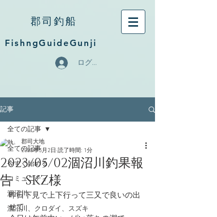
郡司釣船
FishngGuideGunji
ログイン
記事
全ての記事
郡司大地
全ての記事
2023年5月2日
読了時間: 1分
2023/05/02涸沼川釣果報
今すぐ始める
告 SKZ様
コミュニティ
涸沼川
昨日下見で上下行って三又で良いの出
せて
涸沼川、クロダイ、スズキ