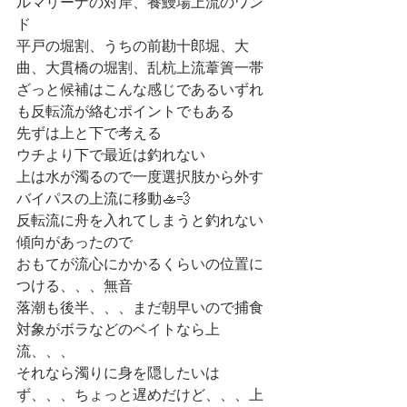
ルマリーナの対岸、養鰻場上流のワン
ド
平戸の堀割、うちの前勘十郎堀、大
曲、大貫橋の堀割、乱杭上流葦簀一帯
ざっと候補はこんな感じであるいずれ
も反転流が絡むポイントでもある
先ずは上と下で考える
ウチより下で最近は釣れない
上は水が濁るので一度選択肢から外す
バイパスの上流に移動🚣💨
反転流に舟を入れてしまうと釣れない
傾向があったので
おもてが流心にかかるくらいの位置に
つける、、、無音
落潮も後半、、、まだ朝早いので捕食
対象がボラなどのベイトなら上
流、、、
それなら濁りに身を隠したいは
ず、、、ちょっと遅めだけど、、、上