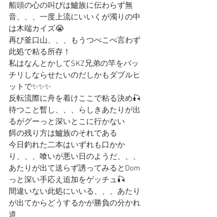
船頭の心の叫びは鱸族に伝わらず無
音、、、一度上流にいいくが濁りの中
は木端カイズ😭
再び釜口山、、、もうつべこべ言わず
此処で粘る所存！
私はなんとかしてSKZ兄弟の竿をバッ
チリしならせたいのだしかもダブルヒ
ットで✨✨✨
反転流際に舟を着けここで粘る決め🎣
待つこと暫し、、、らしきあたりが出
るがグーっと深いとこに行かない
餌の残り方は鱸族のそれである
今日釣れた二本はいずれも口かか
り、、、喰いが悪い日のようだ、、、
あたりが出て送らず誘ってみるとDom
っと深い手応え追加をゲッチュ🎣
間違いない此処にいいる、、、あたり
が出てからどうするかが勝負の分かれ
道