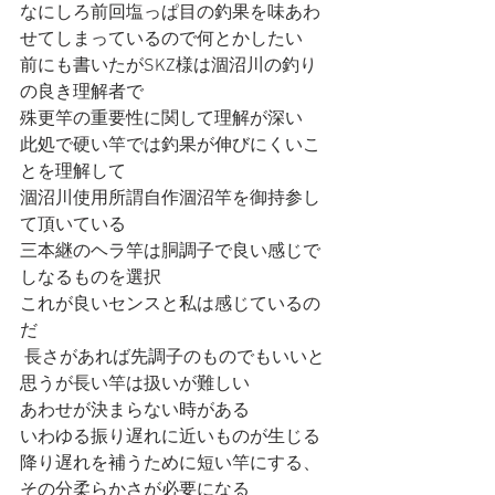
なにしろ前回塩っぱ目の釣果を味あわ
せてしまっているので何とかしたい
前にも書いたがSKZ様は涸沼川の釣り
の良き理解者で
殊更竿の重要性に関して理解が深い
此処で硬い竿では釣果が伸びにくいこ
とを理解して
涸沼川使用所謂自作涸沼竿を御持参し
て頂いている
三本継のヘラ竿は胴調子で良い感じで
しなるものを選択
これが良いセンスと私は感じているの
だ 
 長さがあれば先調子のものでもいいと
思うが長い竿は扱いが難しい
あわせが決まらない時がある
いわゆる振り遅れに近いものが生じる
降り遅れを補うために短い竿にする、
その分柔らかさが必要になる