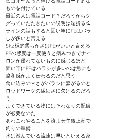
ビヨォ〜んっと伸びる電話コード的な
ものを付けている
最近の人は電話コード？だろうからグ
グっていただきたいの説明は端折る💦
ラインの話もすると固い竿にPEはバラ
しが多いと言える
SKZ様的柔らかさはPEがいいと言える
PEの感度は一度使うと病みつきでナイ
ロンが優れてないものに感じるほど
固い竿にPEはバラシが多いのは魚にも
違和感がよく伝わるのだと思う
食い込みの甘さがバラシに繋がるのと
ロッドワークの繊細さに欠けるのだろ
う
よくできている物にはそれなりの配慮
が必要なのだ
あれこれやることを済ませ午後上潮で
釣りの準備
水は澄んでいる流速は早いといえる家