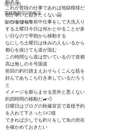
起きる
涸沼川釣
これが普段の仕事であれば地獄模様だ
茨城県涸沼川釣船店
朝が寒いと起きたくない🥶
いつもなら午前中仕事をして大洗入り
涸沼川釣果報告
する土曜日今日は何かとやることが多
い日なので早朝から移動する
なにしろ土曜日は休みの人もいるから
都心を抜けても道が混む
この時間なら道は空いているので首都
高は無しの６号国道
前回の釣行踏まえおそらくこんな筋を
好んであちこち行き来しているだろう
と
イメージを膨らませる意外と悪くない
約四時間の移動だ🚙💨
日曜日はブログの秋爆宣言で直様予約
を入れて下さったSKZ様
できれば少しでも釣りをして魚の所在
を確かめておきたい