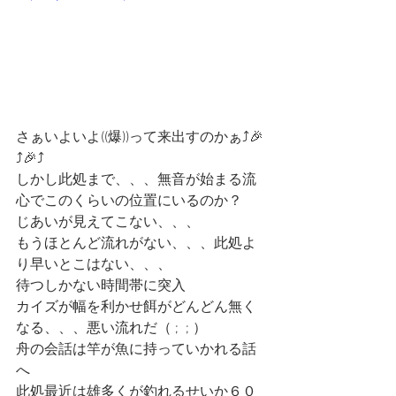
さぁいよいよ((爆))って来出すのかぁ⤴️🎉
⤴️🎉⤴️
しかし此処まで、、、無音が始まる流
心でこのくらいの位置にいるのか？
じあいが見えてこない、、、
もうほとんど流れがない、、、此処よ
り早いとこはない、、、
待つしかない時間帯に突入
カイズが幅を利かせ餌がどんどん無く
なる、、、悪い流れだ（ ;  ; ）
舟の会話は竿が魚に持っていかれる話
へ
此処最近は雄多くが釣れるせいか６０