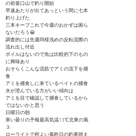
の前釜口山で釣り開始
早速あたりが出てあっという間に七本
釣り上げた
三本キープこれで今週のおかずは困ら
ないだろう😀
調査的には先週同様浅めの反転流際の
流れ出し付近
ボイルはないので魚は比較的下のもの
に興味あり
おそらくこんな流筋でアミの流下を捕
食
アミを捕食しに来ているベイトの捕食
水が澄んでいる方がいい傾向は
アミを目で確認して捕食しているから
ではないかと思う
日曜日の朝
寒い曇りの予報最高気温13℃北東の風
３
ローライトで程よい風昨日の釣果踏ま