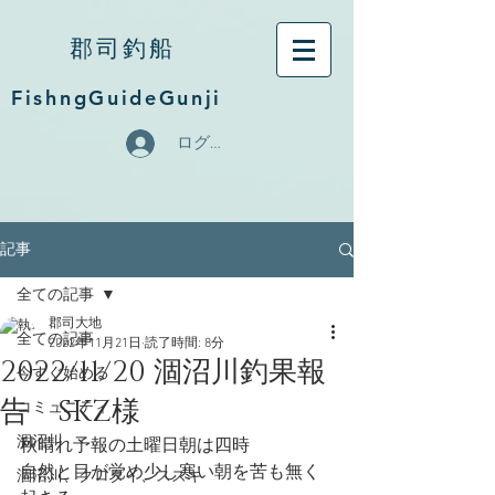
郡司釣船
FishngGuideGunji
ログイン
記事
全ての記事
郡司大地
全ての記事
2022年11月21日
読了時間: 8分
2022/11/20 涸沼川釣果報
今すぐ始める
告 SKZ様
コミュニティ
涸沼川
秋晴れ予報の土曜日朝は四時
自然と目が覚め少し寒い朝を苦も無く
涸沼川、クロダイ、スズキ