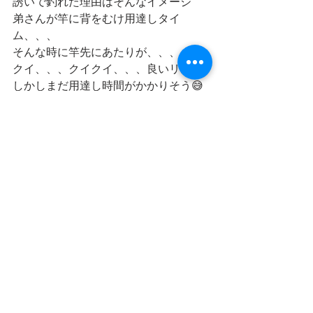
誘いで釣れた理由はそんなイメージ
弟さんが竿に背をむけ用達しタイ
ム、、、
そんな時に竿先にあたりが、、、クイ
クイ、、、クイクイ、、、良いリズム
しかしまだ用達し時間がかかりそう😅
危険を感じタモ網で竿を押さえとこう
とした時
ドーン🧨💨🎣(T . T)阿啞ぁァaaa〜
叫び声虚しく勢い良く川に引き込まれ
る竿🎣
とっても良い出来だったSKZ様的名竿
♪お魚んに釣れられてぇ〜いぃいちゃぁ
ったぁ〜♪（赤い靴）😭😭😭
蘇るこの竿で釣った初めての魚
あの時の良型スズキ、、、
ネットで見つけた三本継、、、糸で一
つ一つ丹念に巻いた小さなガイド
ガイドを巻いた糸を固めるセメダイン