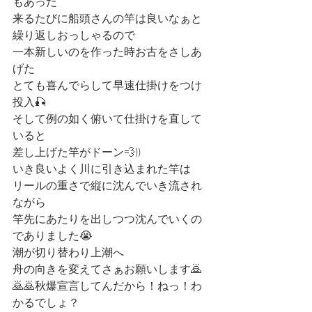
もあった
来るたびに船頭さんの竿は良いなぁと
繰り返しおっしゃるので
一本新しいのを作った時お古をさしあ
げた
とても喜んでらして早速仕掛けをつけ
投入🎣
そして例の如く俯いて仕掛けを直して
いると
差し上げた竿がドーン💨))
いき良いよく川に引き込まれた竿は
リールの重さで縦に沈んでいき流され
ながら
竿先にあたりを出しつつ沈んでいくの
でありました😭
潮が切り替わり上潮へ
舟の向きを変えてさぁお願いします🙇
🙇🙇秋爆宣言してんだから！ねっ！わ
かるでしょ？