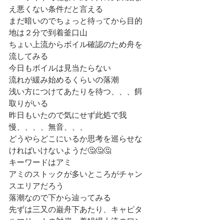
え悪くない条件だと言える
まだ暗いのでちょっと待ってから目的
地は２分で到着釜口山
ちょい上流からボイル確認のため舟を
流してみる
今日もボイルは見当たらない
流れが緩み始めるくらいの落潮
浅い方につけてあたりを待つ、、、餌
取りがいる
昨日もいたので気にせず此処で我
慢、、、、無音、、、
どうやらどこにいるか思考を巡らせな
ければいけないようだ🤔🤔🤔
キーワードはアミ
アミのストックが多いところがチャン
スエリアだろう
落潮なので下から辿ってみる
先ずは三又の巌舟下あたり、キャピタ