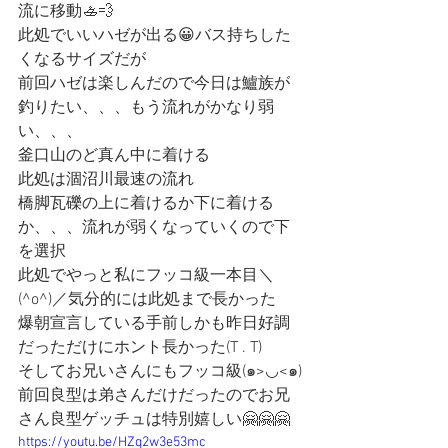
流に移動🚣💨
此処でいいハゼが出る😀バス持ちした
くなるサイズだが
前回ハゼは楽しんだので今日は鱸族が
釣りたい、、、もう流れがかなり弱
い、、、
釜口山のど真ん中に着ける
此処は涸沼川最速の流れ
橋脚瓦礫の上に着けるか下に着ける
か、、、流れが弱くなっていくので下
を選択
此処でやっと私にフッコ級一本目＼
(^o^)／気分的には此処まで長かった
爆朝宣言している手前しかも昨日好調
だっただけにホント長かった(T . T)
そしてお兄いさんにもフッコ級(๑>◡<๑)
前回良型は弟さんだけだったのでお兄
さん良型ゲッチュは特別嬉しい🤗🤗🤗
https://youtu.be/HZq2w3e53mc