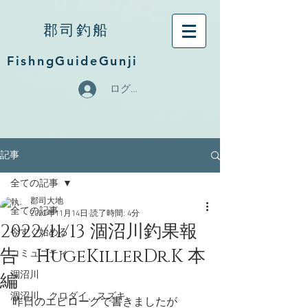
郡司釣船
FishngGuideGunji
ログイン
記事
全ての記事
郡司大地
全ての記事
2022年11月14日
読了時間: 4分
2022/11/13 涸沼川釣果報
今すぐ始める
告 HugeKillerDr.K 本
コミュニティ
編
涸沼川
涸沼川、クロダイ、スズキ
昨日のエピローグで書きましたが