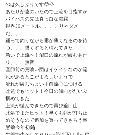
のは久しぶりです😌💨
あたりが遠のいたので上流を目指すが
バイパスの先は真っ白な濃霧
視界30メートル、、、こりゃダメ
だ、、、
踊って釣りながら霧が薄くなるのを待
つ、、、暫くすると晴れてきた
急いで上流へ！沼口の流れが緩むあた
り、、、無音
産卵前の荒喰い団はイケイケなのか流
れがあるとこがよろしいようで
流れが緩むちょい手前流心につける
此処でもヒット！今日の傾向がだいぶ
掴めてきた
上流が緩んできたので再び釜口山
此処でまたヒット！早くも餌が打ち止
めそうなので追加を買ってきもらう事
態😅今年初🤗