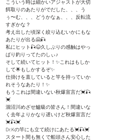
こういう時は細かいアジャストが大切
餌取りのあたりがでだした、、、う
ぅ〜む、、、どうかなぁ、、、反転流
すぎかな？
考え出した頃深く絞り込むいかにもな
あたりが出る🤗🎣
私にヒット🎣😆久しぶりの感触はやっ
ぱり釣りってたのしぃ♪
そして続いてヒット！✨これはもしか
して🌟もしかするぞ✨
仕掛けを直していると竿を持っていか
れそうなあたり！✨
もうこれは間違いない秋爆宣言だ💓🎣
💓
涸沼川めざせ鱸級の皆さん！間違いな
く去年よりかなり遅いけど秋爆宣言だ
💓🎣💓
Dr.Kの竿にも立て続けにあたる💓🎣💓
スタート間も無くで船頭さん安心した