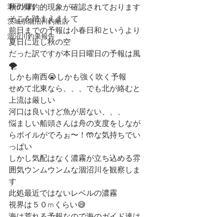
涸沼川釣
秋の爆釣的現象が確認されております
そこを踏まえまして
茨城県涸沼川釣船店
前日までの予報は小春日和というより
涸沼川釣果報告
夏日に近し秋の空
だった訳ですが本日日曜日の予報は風
🌪
しかも南西😭しかも強く吹く予報
せめて北東なら、、、でも北が絡むと
上流は厳しい
河口は良いけど魚が居ない、、、
悩ましい船頭さんは舟の支度をしなが
らボイルがでろぉ〜！🤲な気持ちでい
っぱい
しかし気配はなく濃霧が立ち込める雰
囲気ウンムウンムな涸沼川を観察しま
す
此処最近ではないレベルの濃霧
視界は５０mくらい😅