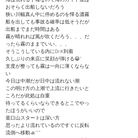
海は荒れる予報なので海のガイド達は
おそらく出船しないだろう
狭い川幅真ん中に停めるのを憚る濃霧
船を出しても事故る確率は低そうだが
出船までまだ時間はある
霧が晴れれば風が吹くだろう、、、だ
ったら霧のままでいい、、、
そうこうしている内にDr.K到着
久しぶりの来店に笑顔が弾ける😀”
支度が整っても霧は一向に薄くならな
い
今日は中潮だが日中は流れない潮
この明け方の上潮で上流に行きたいと
ころだが此処は自重
待ってるくらいならできるとこでやっ
たほうがいいので
釜口山スタートは深い方
思ったより流れているのですぐに反転
流側へ移動🚣”””