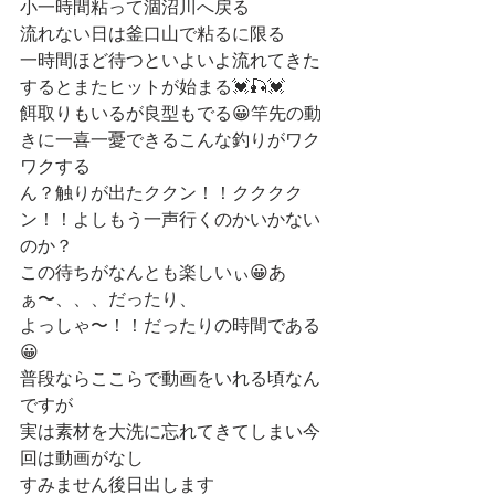
小一時間粘って涸沼川へ戻る
流れない日は釜口山で粘るに限る
一時間ほど待つといよいよ流れてきた
するとまたヒットが始まる💓🎣💓
餌取りもいるが良型もでる😀竿先の動
きに一喜一憂できるこんな釣りがワク
ワクする
ん？触りが出たククン！！クククク
ン！！よしもう一声行くのかいかない
のか？
この待ちがなんとも楽しいぃ😀あ
ぁ〜、、、だったり、
よっしゃ〜！！だったりの時間である
😀
普段ならここらで動画をいれる頃なん
ですが
実は素材を大洗に忘れてきてしまい今
回は動画がなし
すみません後日出します