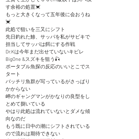
生簀で生かして６０cm級以下は川へ戻
す余裕の処置💓
もっと大きくなって五年後に会おうね
💓
此処で狙いを三又にシフト
先日釣れた鯵、サッパを私がサビキで
担当してサッパは餌にする作戦
Dr.Kは今年まだ出せていないキビレ
BigOne &スズキを狙う🎣
ポータブル魚探の反応のいいとこでス
タート
バッチリ魚群が写っているがさっぱり
かからない
岬のギャングマンがかなりの良型をし
とめて捌いている
やはり此処は流れていないとダメな傾
向なのだ
もう既に日中の潮にシフトされている
ので流れは期待できない