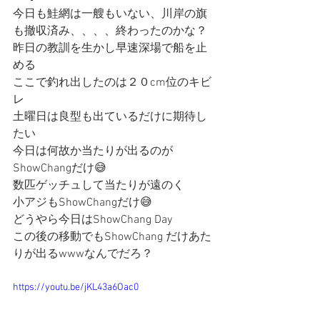
今日も鮭網は一艘もいない、川岸の旗
も撤収済み、、、、終わったのかな？
昨日の教訓を生かし早速深場で船を止
める
ここで釣れ出したのは２０cm位のキビ
レ
土曜日は良型も出ているだけに期待し
たい
今日は何故か当たりが出るのが
ShowChangだけ😅
数匹ゲッチュして当たりが遠のく
小アジもShowChangだけ😅
どうやら今日はShowChang Day
この後の移動でもShowChang だけあた
りが出るwwwなんでだろ？
https://youtu.be/jKL43a6Oac0