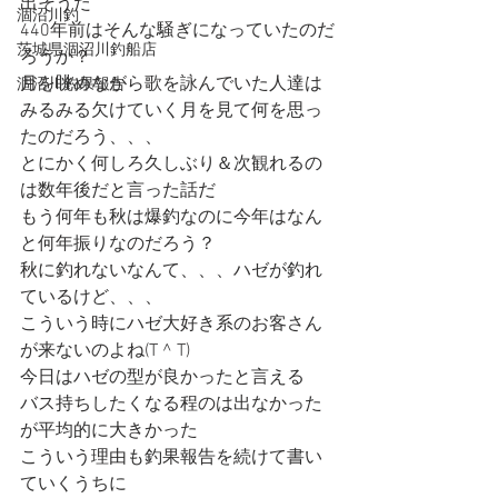
出そうだ
涸沼川釣
440年前はそんな騒ぎになっていたのだ
茨城県涸沼川釣船店
ろうか？
月を眺めながら歌を詠んでいた人達は
涸沼川釣果報告
みるみる欠けていく月を見て何を思っ
たのだろう、、、
とにかく何しろ久しぶり＆次観れるの
は数年後だと言った話だ
もう何年も秋は爆釣なのに今年はなん
と何年振りなのだろう？
秋に釣れないなんて、、、ハゼが釣れ
ているけど、、、
こういう時にハゼ大好き系のお客さん
が来ないのよね(T ^ T)
今日はハゼの型が良かったと言える
バス持ちしたくなる程のは出なかった
が平均的に大きかった
こういう理由も釣果報告を続けて書い
ていくうちに