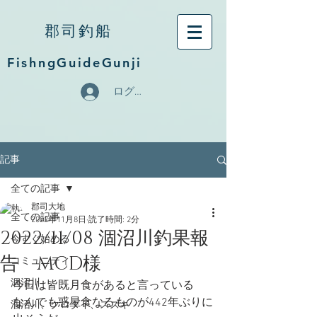
郡司釣船
FishngGuideGunji
ログイン
記事
全ての記事
郡司大地
全ての記事
2022年11月8日
読了時間: 2分
2022/11/08 涸沼川釣果報
今すぐ始める
告 MCD様
コミュニティ
涸沼川
今日は皆既月食があると言っている
なんでも惑星食なるものが442年ぶりに
涸沼川、クロダイ、スズキ