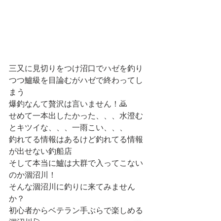
三又に見切りをつけ沼口でハゼを釣り
つつ鱸級を目論むがハゼで終わってし
まう
爆釣なんて贅沢は言いません！🙇
せめて一本出したかった、、、水澄む
とキツイな、、、一雨こい、、、
釣れてる情報はあるけど釣れてる情報
が出せない釣船店
そして本当に鱸は大群で入ってこない
のか涸沼川！
そんな涸沼川に釣りに来てみません
か？
初心者からベテラン手ぶらで楽しめる