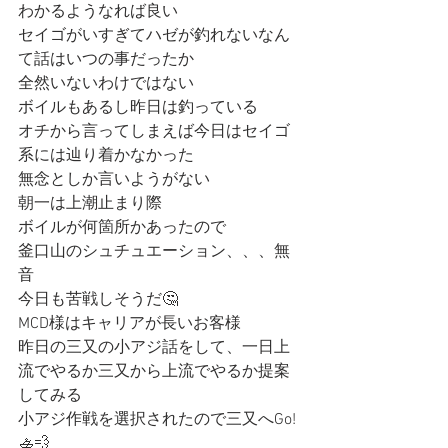
わかるようなれば良い
セイゴがいすぎてハゼが釣れないなん
て話はいつの事だったか
全然いないわけではない
ボイルもあるし昨日は釣っている
オチから言ってしまえば今日はセイゴ
系には辿り着かなかった
無念としか言いようがない
朝一は上潮止まり際
ボイルが何箇所かあったので
釜口山のシュチュエーション、、、無
音
今日も苦戦しそうだ🤔
MCD様はキャリアが長いお客様
昨日の三又の小アジ話をして、一日上
流でやるか三又から上流でやるか提案
してみる
小アジ作戦を選択されたので三又へGo!
🚣💨