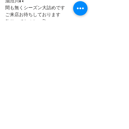
涸沼川🎣
間も無くシーズン大詰めです
ご来店お待ちしております
釣りってたのしぃ🎣♪
すべて表示
最新記事