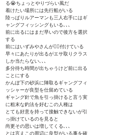
る😭ちょっとやりづらい風だ
着けたい場所には先行船がいる
陸っぱりルアーマンも三人右手にはギ
ャングフィッシングもいる､､､
前に出るにはまだ早いので後方を選択
する
前にはいずみやさんが🚣‍♀️付けている
早々にあたりが出るがエサ取りクラス
しか当たらない､､､
多分待ち時間が出ちゃうけど前に出る
ことにする
かんぽ下の砂浜に陣取るギャングフィ
ッシャーが良型を仕留めている
ギャング針で魚を引っ掛けると言う実
に粗末な釣法を好むこの人種は
とても好意を持って接触できないが引
っ掛けているのを見ると
尚更その思いは増してくる､､､
とは言えこの周辺に良型がいる事を確