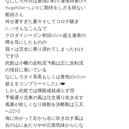
なにしろ今日は最強の釣り運保持者Dr.K
HugeKillerっぷりに期待をしざる得ない
船頭さん
何せ暑すぎた夏🌞そしてコロナ騒ぎ
(>_>)そんなこんなで
クロダイシーズン初頭40cm超え連発の
噂を耳にしたものの
我々は完全に乗り遅れてしまったわけ
です🫤
此処は小幡の反転流🪃船は正に反転流
の境目に着いている
なにしろタイ系黒もしくは黄色の40cm
超えをコンプリートしたい❤️
しかし此処では嘆願成就成らず😓
予報通り北東の風は注文通り吹き出す
風裏が欲しくなり移動を決断船は三又
へ🚣‍♀️💨
海に向かって左から右に吹き出す風は
右の山にあたりやや正面気味からにな