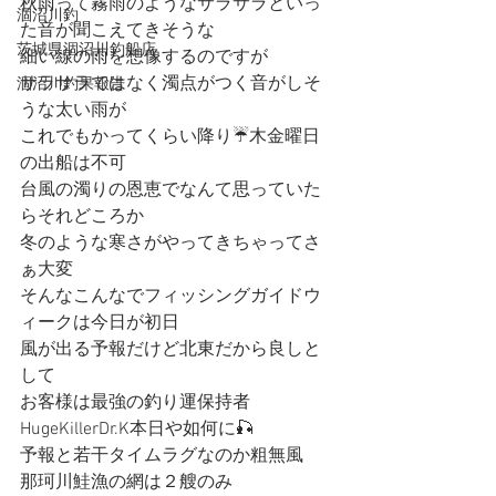
秋雨って霧雨のようなサラサラといっ
涸沼川釣
た音が聞こえてきそうな
茨城県涸沼川釣船店
細い線の雨を想像するのですが
サラサラではなく濁点がつく音がしそ
涸沼川釣果報告
うな太い雨が
これでもかってくらい降り☔️木金曜日
の出船は不可
台風の濁りの恩恵でなんて思っていた
らそれどころか
冬のような寒さがやってきちゃってさ
ぁ大変
そんなこんなでフィッシングガイドウ
ィークは今日が初日
風が出る予報だけど北東だから良しと
して
お客様は最強の釣り運保持者
HugeKillerDr.K本日や如何に🎣
予報と若干タイムラグなのか粗無風
那珂川鮭漁の網は２艘のみ