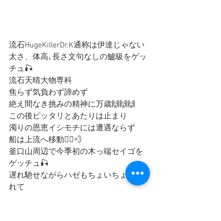
流石HugeKillerDr.K通称は伊達じゃない
太さ、体高､長さ文句なしの鱸級をゲッ
チュ🎣
流石天晴大物専科
焦らず気負わず諦めず
絶え間なき挑みの精神に万歳🙌🙌🙌
この後ピッタリとあたりは止まり
濁りの恩恵イシモチには遭遇ならず
船は上流へ移動🚣‍♀️💨
釜口山周辺で今季初の木っ端セイゴを
ゲッチュ🎣
遅れ馳せながらハゼもちょいちょい釣
れて
これが入って来てるなら大分復調と言
って良し👍