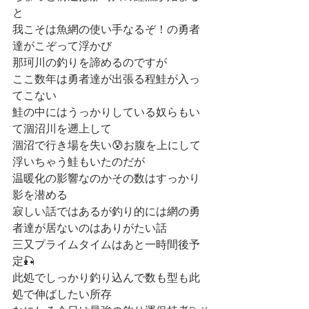
と
我こそは魚網の使い手なるぞ！の勇者
達がこぞって浮かび
那珂川の釣りを諦めるのですが
ここ数年は勇者達が出張る程鮭が入っ
てこない
鮭の中にはうっかりしている奴らもい
て涸沼川を遡上して
涸沼で行き場を失い😰お腹を上にして
浮いちゃう鮭もいたのだが
温暖化の影響なのかその数はすっかり
影を潜める
寂しい話ではあるが釣り的には網の勇
者達が居ないのはありがたい話
三又プライムタイムはあと一時間後予
定🎣
此処でしっかり釣り込んで数も型も此
処で伸ばしたい所存