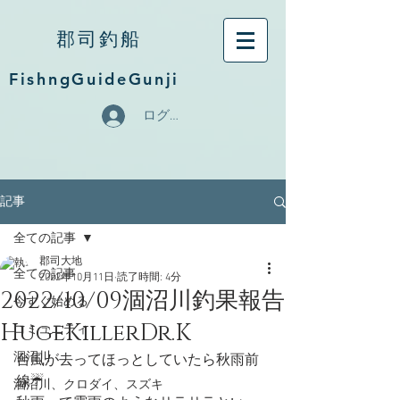
郡司釣船
FishngGuideGunji
ログイン
記事
全ての記事
郡司大地
全ての記事
2022年10月11日
読了時間: 4分
2022/10/09涸沼川釣果報告
今すぐ始める
HugeKillerDr.K
コミュニティ
涸沼川
台風が去ってほっとしていたら秋雨前
線☔️
涸沼川、クロダイ、スズキ