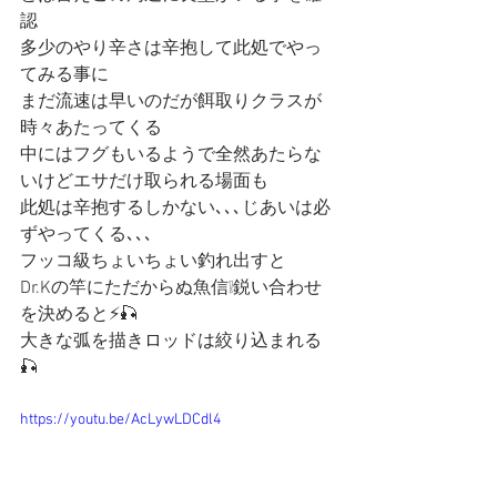
認
多少のやり辛さは辛抱して此処でやっ
てみる事に
まだ流速は早いのだが餌取りクラスが
時々あたってくる
中にはフグもいるようで全然あたらな
いけどエサだけ取られる場面も
此処は辛抱するしかない､､､じあいは必
ずやってくる､､､
フッコ級ちょいちょい釣れ出すと
Dr.Kの竿にただからぬ魚信❕鋭い合わせ
を決めると⚡️🎣
大きな弧を描きロッドは絞り込まれる
🎣
https://youtu.be/AcLywLDCdl4