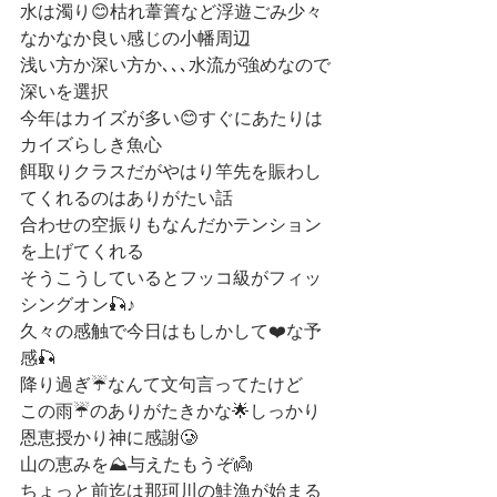
水は濁り😊枯れ葦簀など浮遊ごみ少々
なかなか良い感じの小幡周辺
浅い方か深い方か､､､水流が強めなので
深いを選択
今年はカイズが多い😊すぐにあたりは
カイズらしき魚心
餌取りクラスだがやはり竿先を賑わし
てくれるのはありがたい話
合わせの空振りもなんだかテンション
を上げてくれる
そうこうしているとフッコ級がフィッ
シングオン🎣♪
久々の感触で今日はもしかして❤️な予
感🎣
降り過ぎ☔️なんて文句言ってたけど
この雨☔️のありがたきかな🌟しっかり
恩恵授かり神に感謝🥲
山の恵みを⛰与えたもうぞ👼
ちょっと前迄は那珂川の鮭漁が始まる