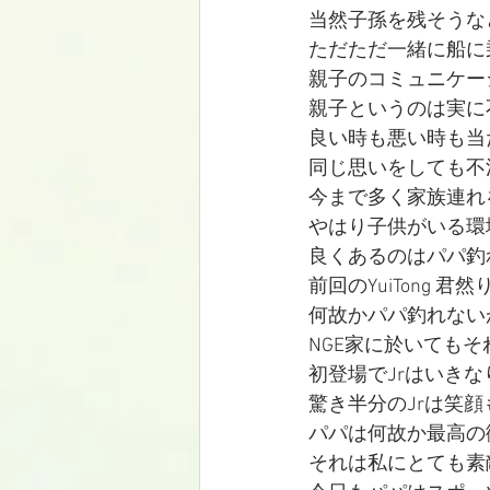
当然子孫を残そうな
ただただ一緒に船に
親子のコミュニケー
親子というのは実に
良い時も悪い時も当
同じ思いをしても不
今まで多く家族連れ
やはり子供がいる環
良くあるのはパパ釣
前回のYuiTong 君然
何故かパパ釣れない
NGE家に於いても
初登場でJrはいき
驚き半分のJrは笑
パパは何故か最高の
それは私にとても素