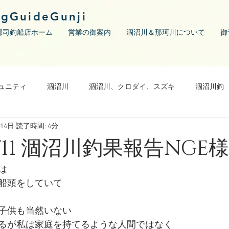
ngGuideGunji
郡司釣船店ホーム
営業の御案内
涸沼川＆那珂川について
御
ュニティ
涸沼川
涸沼川、クロダイ、スズキ
涸沼川釣
月14日
読了時間: 4分
09/11 涸沼川釣果報告NGE様
は
船頭をしていて
子供も当然いない
るが私は家庭を持てるような人間ではなく