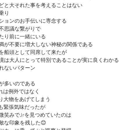
どと大それた事を考えることはない
乗り
ションのお手伝いに専念する
不思議な繋がりで
たり前に一緒にいる
満が不要に増大しない神秘の関係である
を船頭として同席して来たが
境は大人にとって特別であることが実に良くわかる
れないパターン
り
が多いのである
それは例外ではなく
なり大物をあげてしまう
顔も緊張気味だったが
微笑みでJrを見つめていたのは
敵な印象を残した😊