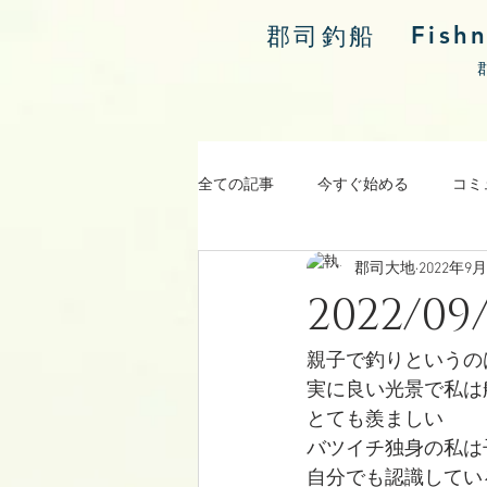
Fish
郡司釣船
全ての記事
今すぐ始める
コミ
郡司大地
2022年9
涸沼川釣果報告
2022/
親子で釣りというの
実に良い光景で私は
とても羨ましい
バツイチ独身の私は
自分でも認識してい