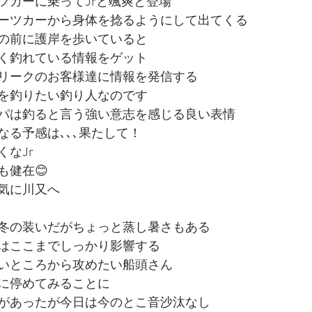
ツカーに乗ってJrと颯爽と登場
ーツカーから身体を捻るようにして出てくる
の前に護岸を歩いていると
く釣れている情報をゲット
リークのお客様達に情報を発信する
を釣りたい釣り人なのです
パは釣ると言う強い意志を感じる良い表情
なる予感は､､､果たして！
なJr
も健在😊
気に川又へ
冬の装いだがちょっと蒸し暑さもある
はここまでしっかり影響する
いところから攻めたい船頭さん
に停めてみることに
があったが今日は今のとこ音沙汰なし