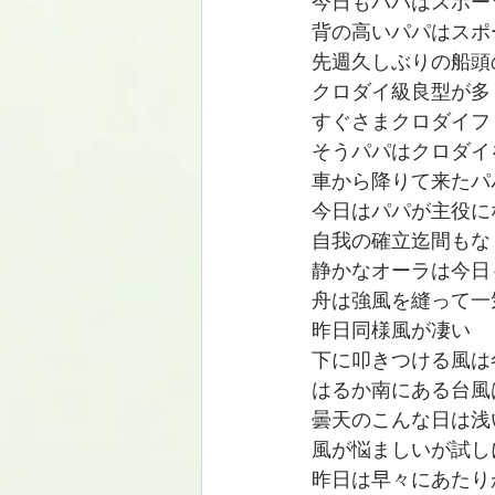
今日もパパはスポー
背の高いパパはスポ
先週久しぶりの船頭
クロダイ級良型が多
すぐさまクロダイフ
そうパパはクロダイ
車から降りて来たパ
今日はパパが主役に
自我の確立迄間もなく
静かなオーラは今日
舟は強風を縫って一
昨日同様風が凄い
下に叩きつける風は
はるか南にある台風
曇天のこんな日は浅
風が悩ましいが試し
昨日は早々にあたり