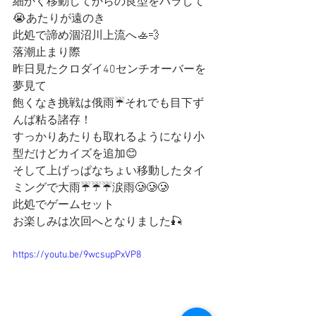
細かく移動してからの良型をバラして
😭あたりが遠のき
此処で諦め涸沼川上流へ🚣💨
落潮止まり際
昨日見たクロダイ40センチオーバーを
夢見て
飽くなき挑戦は俄雨☔️それでも目下ず
んば粘る諸存！
すっかりあたりも取れるようになり小
型だけどカイズを追加😊
そして上げっぱなちょい移動したタイ
ミングで大雨☔️☔️☔️涙雨🥲🥲🥲
此処でゲームセット
お楽しみは次回へとなりました🎣
https://youtu.be/9wcsupPxVP8