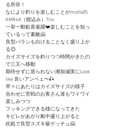
る所存！
なにより釣りを楽しむことがmottoの
KMR48（髭込み）Trio
一挙一動歓喜雀躍❤️楽しむことを知っ
ているって素敵🤗
良型バラシも白けることなく盛り上が
る😊
カイズサイズを釣りつつ時間がきたの
で三又へ移動
期待せずに居られない潮加減実にLook 
like 良いアンベェ〜🎣
早々にあたりはカイズサイズの様子
合わせに苦戦のお客さん達もワイワイ
楽しみつつ
フッキングできる様になってきた
キビレがあがり船中盛り上がると
此処で良型スズキ級ゲッチュ🤗