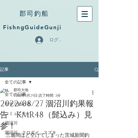
郡司釣船
FishngGuideGunji
ログイン
記事
全ての記事
郡司大地
全ての記事
2022年8月29日
読了時間: 3分
2022/08/27 涸沼川釣果報
今すぐ始める
告 KMR48（髭込み）見
コミュニティ
参！
涸沼川
涸沼川、クロダイ、スズキ
三週間ほど空けてしまった茨城新聞釣