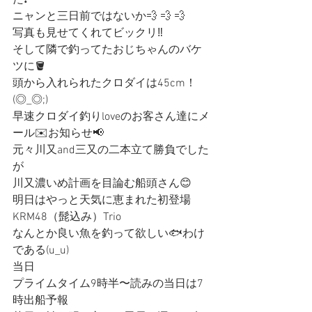
た❗️
ニャンと三日前ではないか💨 💨 💨
写真も見せてくれてビックリ‼️
そして隣で釣ってたおじちゃんのバケ
ツに🪣
頭から入れられたクロダイは45cm！
(◎_◎;)
早速クロダイ釣りloveのお客さん達にメ
ール✉️お知らせ📢
元々川又and三又の二本立て勝負でした
が
川又濃いめ計画を目論む船頭さん😊
明日はやっと天気に恵まれた初登場
KRM48（髭込み）Trio
なんとか良い魚を釣って欲しい🐟わけ
である(u_u)
当日
プライムタイム9時半〜読みの当日は7
時出船予報