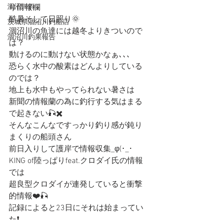
涸沼川釣
り情報欄
酷暑そして日照り🌞
茨城県涸沼川釣船店
涸沼川の魚達には越冬よりきついので
涸沼川釣果報告
は？
動けるのに動けない状態かなぁ､､､
恐らく水中の酸素はどんよりしている
のでは？
地上も水中もやってられない暑さは
新聞の情報蘭の為に釣行する気はまる
で起きない🎣✖️
そんなこんなですっかり釣り感が鈍り
まくりの船頭さん
前日入りして護岸で情報収集_φ(･_･
KING of陸っぱりfeat.クロダイ氏の情報
では
超良型クロダイが連発していると衝撃
的情報❤️🎣
記録によると23日にそれは始まってい