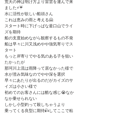
荒天の神は明け方より雷雲を運んで来
ました⚡️☔️
水に活性が欲しい船頭さん
これは恵みの雨と考える🤗
スタート時に下げっぱな釜口山でライ
ズを期待
船の支度始めながら観察するもの不発
船は早々に川又浅めやや強気寄りでス
タート
もっと岸寄りでやる気のある子を狙い
たかったが
那珂川上流は雨降って居なかった様で
水が澄み気味なのでやや深を選択
早々にあたりが出るのだがカイズのサ
イズは小さい様で
初めてのお客さんには酷な感じ😭なか
なか乗せられない
しかし小型釣って殺しちゃうより
乗ってくる良型に期待🎣してここで粘