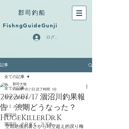
郡司釣船
FishngGuideGunji
ログイン
記事
全ての記事
郡司大地
全ての記事
2022年7月21日
読了時間: 3分
2022/07/17 涸沼川釣果報
今すぐ始める
告 渋期どうなった？
コミュニティ
HugeKillerDr.K
涸沼川
涸沼川、クロダイ、スズキ
空前絶後的暑さから時空超え的戻り梅