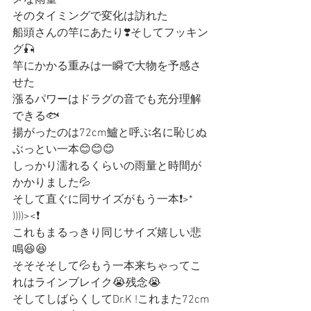
メな雨量
そのタイミングで変化は訪れた
船頭さんの竿にあたり❣️そしてフッキン
グ🎣
竿にかかる重みは一瞬で大物を予感さ
せた
漲るパワーはドラグの音でも充分理解
できる🐟
揚がったのは72cm鱸と呼ぶ名に恥じぬ
ぶっとい一本😊😊😊
しっかり濡れるくらいの雨量と時間が
かかりました💦
そして直ぐに同サイズがもう一本❗️>* 
))))><❗️
これもまるっきり同じサイズ嬉しい悲
鳴😆😆
そそそそして💦もう一本来ちゃってこ
れはラインブレイク😭残念😭
そしてしばらくしてDr.K !これまた72cm