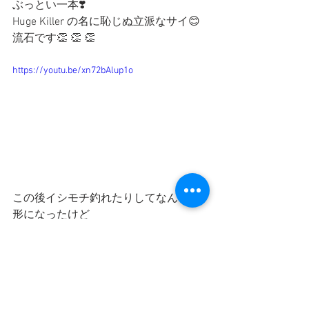
ぶっとい一本❣️
Huge Killer の名に恥じぬ立派なサイ😊
流石です👏 👏 👏
https://youtu.be/xn72bAlup1o
この後イシモチ釣れたりしてなんとか
形になったけど
じあいが短い､､､海から入って来るの待
つ状態
渋期どうなった？うぅ､､､そこしマシに
なった､､､状態です
それでもやっぱり釣りが好き🎣