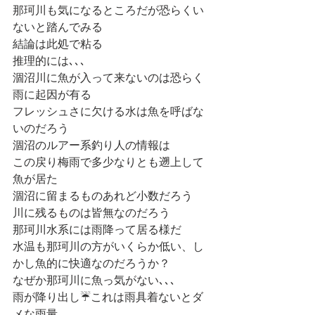
那珂川も気になるところだが恐らくい
ないと踏んでみる
結論は此処で粘る
推理的には､､､
涸沼川に魚が入って来ないのは恐らく
雨に起因が有る
フレッシュさに欠ける水は魚を呼ばな
いのだろう
涸沼のルアー系釣り人の情報は
この戻り梅雨で多少なりとも遡上して
魚が居た
涸沼に留まるものあれど小数だろう
川に残るものは皆無なのだろう
那珂川水系には雨降って居る様だ
水温も那珂川の方がいくらか低い、し
かし魚的に快適なのだろうか？
なぜか那珂川に魚っ気がない､､､
雨が降り出し☔️これは雨具着ないとダ