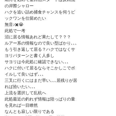
期待を込めて釜口山スタートは反転流
の岸際シャロー
ハクを追い詰め捕食チャンスを伺うビ
ックワンを仕留めたい
無音♪✖️😭
此処で一考
沼に居る情報あれど果たして？？？
ルアー系の情報なので良い型ばかり､､､
もう引き返して居る？ハクではなくサ
ヨリパターンと書く人多し
サヨリは今此処に確認できない､､､
ハクに付いて居るならそこかしこでボ
イルして良いはず､､､
三叉に行くにはまだ早い､､､居残りが居
れば拾いたい､､､
上流を選択して乱杭へ
此処最近の釣れず情報は陸っぱりの量
を見れば一目瞭然
なんとも寂しい限りである