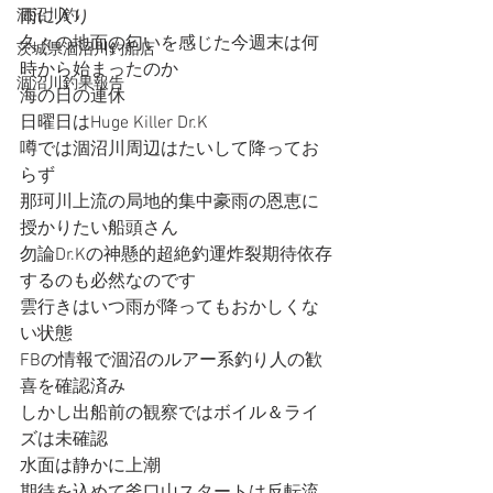
涸沼川釣
雨に入り
久々の地面の匂いを感じた今週末は何
茨城県涸沼川釣船店
時から始まったのか
涸沼川釣果報告
海の日の連休
日曜日はHuge Killer Dr.K
噂では涸沼川周辺はたいして降ってお
らず
那珂川上流の局地的集中豪雨の恩恵に
授かりたい船頭さん
勿論Dr.Kの神懸的超絶釣運炸裂期待依存
するのも必然なのです
雲行きはいつ雨が降ってもおかしくな
い状態
FBの情報で涸沼のルアー系釣り人の歓
喜を確認済み
しかし出船前の観察ではボイル＆ライ
ズは未確認
水面は静かに上潮