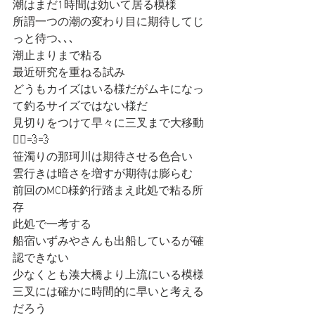
潮はまだ1時間は効いて居る模様
所謂一つの潮の変わり目に期待してじ
っと待つ､､､
潮止まりまで粘る
最近研究を重ねる試み
どうもカイズはいる様だがムキになっ
て釣るサイズではない様だ
見切りをつけて早々に三叉まで大移動
🚣‍♀️💨💨
笹濁りの那珂川は期待させる色合い
雲行きは暗さを増すが期待は膨らむ
前回のMCD様釣行踏まえ此処で粘る所
存
此処で一考する
船宿いずみやさんも出船しているが確
認できない
少なくとも湊大橋より上流にいる模様
三叉には確かに時間的に早いと考える
だろう