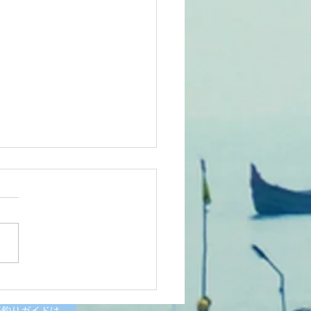
6/07/11涸沼川釣果報告
様