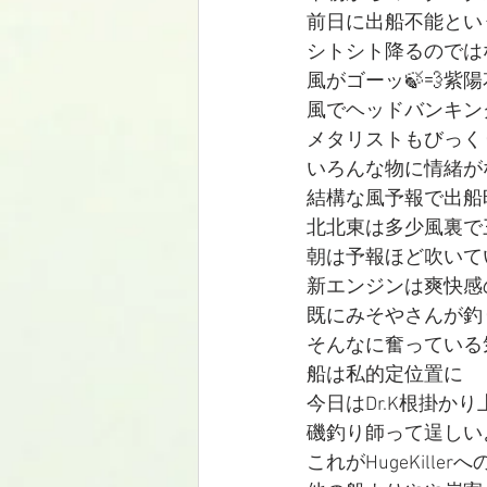
前日に出船不能とい
シトシト降るのでは
風がゴーッ🍃💨紫
風でヘッドバンキン
メタリストもびっく
いろんな物に情緒が
結構な風予報で出船
北北東は多少風裏で
朝は予報ほど吹いて
新エンジンは爽快感のあ
既にみそやさんが釣
そんなに奮っている
船は私的定位置に
今日はDr.K根掛か
磯釣り師って逞しい
これがHugeKille