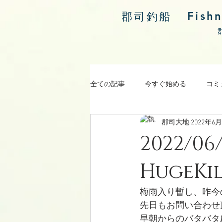
Fish
郡司釣船
全ての記事
今すぐ始める
コミ
郡司大地
2022年6
涸沼川釣果報告
2022/
HugeKi
梅雨入り暫し、昨今
先日もお問い合わせ
早朝からのバタバタ