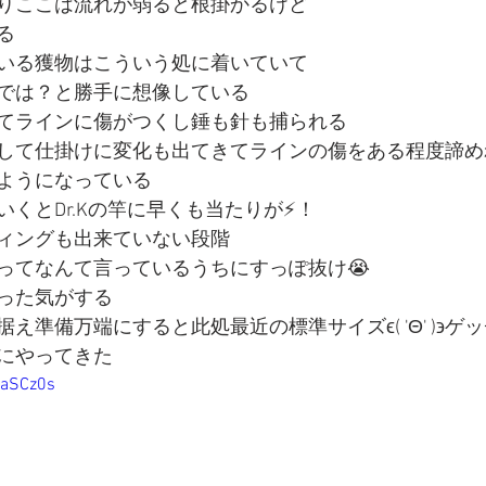
りここは流れが弱ると根掛かるけど
る
いる獲物はこういう処に着いていて
では？と勝手に想像している
てラインに傷がつくし錘も針も捕られる
して仕掛けに変化も出てきてラインの傷をある程度諦め
ようになっている
くとDr.Kの竿に早くも当たりが⚡️！
ィングも出来ていない段階
ってなんて言っているうちにすっぽ抜け😭
った気がする
え準備万端にすると此処最近の標準サイズϵ( 'Θ' )϶ゲッ
にやってきた
7aSCz0s