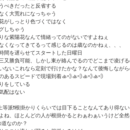
うべきだったと反省する
なく大荒れになっちゃう
陽花がしっとり色づくではなく
グしちゃう
りな紫陽花なんて情緒ってのがないですよねぇ
なくなってきてるって感じるのは歳なのかねぇ、、、
時間を遅らせてスタートした日曜日
三又勝負可能、しかし東が絡んでるのでどこまで凌げる
いないこれなら定刻で行けたかな？なんて後悔しながら
るスピードで現場到着🚣💨🚣💨🚣💨🚣💨
りをしている
気配はない
り上等派❗️根掛かりくらいでは目下ることなんてあり得ない
よね、ほとんどの人が根掛かるとわぁわぁいうけど全然
rへの道なのか？