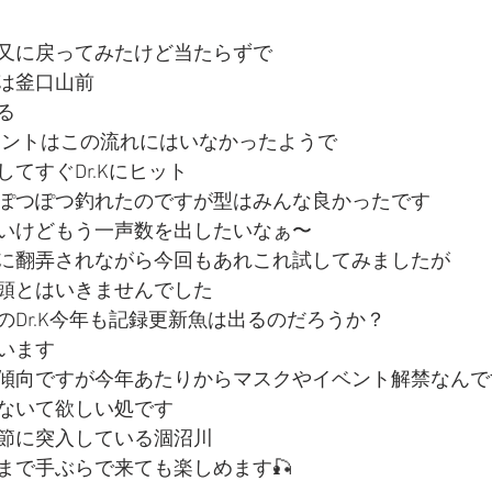
又に戻ってみたけど当たらずで
は釜口山前
る
イントはこの流れにはいなかったようで
てすぐDr.Kにヒット
ぽつぽつ釣れたのですが型はみんな良かったです
いけどもう一声数を出したいなぁ〜
に翻弄されながら今回もあれこれ試してみましたが
頭とはいきませんでした
のDr.K今年も記録更新魚は出るのだろうか？
います
傾向ですが今年あたりからマスクやイベント解禁なんで
ないて欲しい処です
節に突入している涸沼川
まで手ぶらで来ても楽しめます🎣