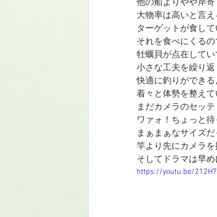
他の船よりやや岸寄
大物率は高いと言え
ターゲットが食して
それを食べにくるの
牡蠣貝が点在してい
小さな工夫を繰り返
快適に釣りができる
着々と体勢を整えてい
まだカメラのセッテ
ワァォ！ちょっと待
まぁまぁなサイズだ
竿より先にカメラを据
そしてドラマは早め
https://youtu.be/212H