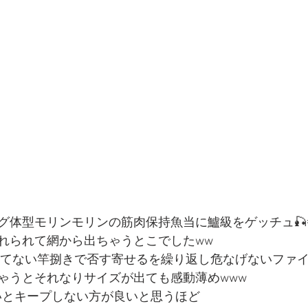
グ体型モリンモリンの筋肉保持魚当に鱸級をゲッチュ🎣
れられて網から出ちゃうとこでしたww
rDr.K慌てない竿捌きで否す寄せるを繰り返し危なげないフ
ゃうとそれなりサイズが出ても感動薄めwww
ないとキープしない方が良いと思うほど