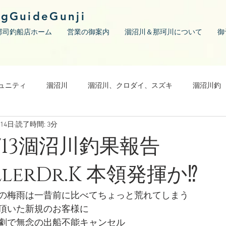
ngGuideGunji
郡司釣船店ホーム
営業の御案内
涸沼川＆那珂川について
御
ュニティ
涸沼川
涸沼川、クロダイ、スズキ
涸沼川釣
月14日
読了時間: 3分
06/13涸沼川釣果報告
llerDr.K 本領発揮か⁉︎
の梅雨は一昔前に比べてちょっと荒れてしまう
頂いた新規のお客様に
劇で無念の出船不能キャンセル