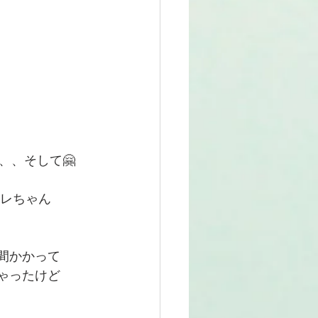
、、そして🤗
ビレちゃん
間かかって
ゃったけど