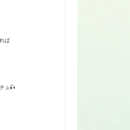
れば
チュ🎣