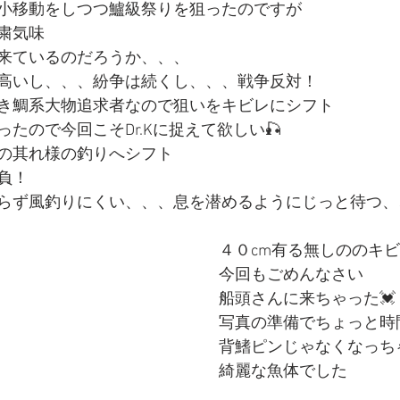
小移動をしつつ鱸級祭りを狙ったのですが
粛気味
来ているのだろうか、、、
高いし、、、紛争は続くし、、、戦争反対！
き鯛系大物追求者なので狙いをキビレにシフト
たので今回こそDr.Kに捉えて欲しい🎣
の其れ様の釣りへシフト
負！
らず風釣りにくい、、、息を潜めるようにじっと待つ、
４０cm有る無しののキ
今回もごめんなさい
船頭さんに来ちゃった💓
写真の準備でちょっと時
背鰭ピンじゃなくなっち
綺麗な魚体でした