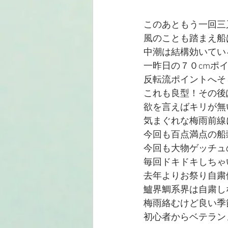
このあともう一回三
風のことも踏まえ船
中潮は結構効いてい
一昨日の７０cmポ
反転流ポイントへそし
これも良型！その後
欲を言えばキリが無
気まぐれな梅雨前線
今回も百点満点の船
今回も大物ゲッチュ
毎回ドキドキしちゃ
去年よりお祭り自粛
鱸界鯛系界は自粛し
梅雨絡むけど良い季
初心者からベテラン