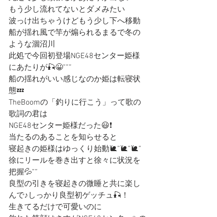
もう少し流れてないとダメみたい
波っけ出ちゃうけどもう少し下へ移動
船が揺れ風で竿が煽られるまるで冬の
ような涸沼川
此処で今回初登場NGE48センター姫様
にあたりが🎣😀”””
船の揺れがいい感じなのか姫は転寝状
態💤
TheBoomの「釣りに行こう」って歌の
歌詞の君は
NGE48センター姫様だった😃❗️
当たるのあることを知らせると
寝起きの姫様はゆっくり始動🐌”🐌”🐌”
徐にリールを巻き出すと徐々に状況を
把握💦””
良型の引きを寝起きの微睡と共に楽し
んで♪しっかり良型初ゲッチュ🎣！
生きてるだけで可愛いのに