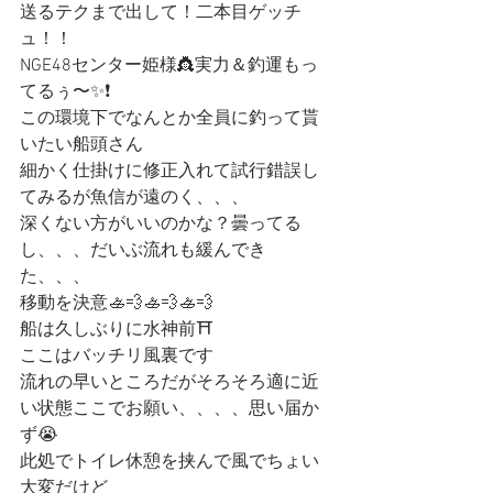
送るテクまで出して！二本目ゲッチ
ュ！！
NGE48センター姫様👸実力＆釣運もっ
てるぅ〜✨❗️
この環境下でなんとか全員に釣って貰
いたい船頭さん
細かく仕掛けに修正入れて試行錯誤し
てみるが魚信が遠のく、、、
深くない方がいいのかな？曇ってる
し、、、だいぶ流れも緩んでき
た、、、
移動を決意🚣💨🚣💨🚣💨
船は久しぶりに水神前⛩
ここはバッチリ風裏です
流れの早いところだがそろそろ適に近
い状態ここでお願い、、、、思い届か
ず😭
此処でトイレ休憩を挟んで風でちょい
大変だけど