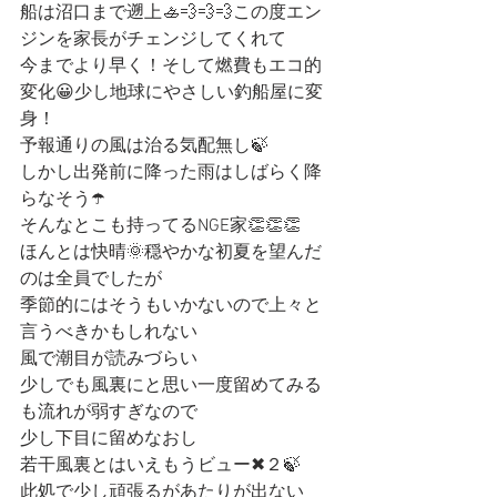
船は沼口まで遡上🚣💨💨💨この度エン
ジンを家長がチェンジしてくれて
今までより早く！そして燃費もエコ的
変化😀少し地球にやさしい釣船屋に変
身！
予報通りの風は治る気配無し🍃
しかし出発前に降った雨はしばらく降
らなそう☂️
そんなとこも持ってるNGE家👏👏👏
ほんとは快晴🌞穏やかな初夏を望んだ
のは全員でしたが
季節的にはそうもいかないので上々と
言うべきかもしれない
風で潮目が読みづらい
少しでも風裏にと思い一度留めてみる
も流れが弱すぎなので
少し下目に留めなおし
若干風裏とはいえもうビュー✖︎２🍃
此処で少し頑張るがあたりが出ない