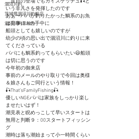
二度目の登場でもカイズゲッチュ🎣と
涸沼川釣
いう非凡さを発揮したのです
茨城県涸沼川釣船店
あぁ〜パパが釣りたかった鯛系のお魚
は見事にJrの手中に
涸沼川釣果報告
船頭としても嬉しいのですが
幼少の頃の思い出で涸沼川に釣りに来
てくださっている
パパにも鯛系釣ってもらいたい😃船頭
は切に思うのです
今年初の御来店
事前のメールのやり取りで今回は奥様
＆娘さんもご同行という情報！
🎣That’sFamilyFishing🎣
優しいNGEパパは家族をしっかり楽し
ませたいはず！
潮見表と睨めっこして早いスタートは
無用と判断９：00スタートフィッシン
グ
潮時は落ち潮始まって小一時間くらい