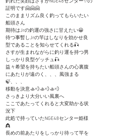
釣れた笑顔はさすがNGE48センター✨の
証明です🤗🤗🤗
このままリズム良く釣ってもらいたい
船頭さん
期待はJrの釣運の強さに甘えたい😀
待つ事暫しJrの竿はしなりを効かせ良
型であることを知らせてくれる🎣
さすが生まれながらに釣り運を持つ男
しっかり良型ゲッチュ🎣
益々希望を持ちたい船頭さんの心裏腹
にあたりが遠のく、、、風強まる
🍃、、、
移動を決意🚣💨🚣💨🚣💨
さっきより大分いい風裏へ
ここであたってくれると大変助かる状
況下
此処で持っていたNGE48センター姫様
👸
長めの前あたりをしっかり待って竿を