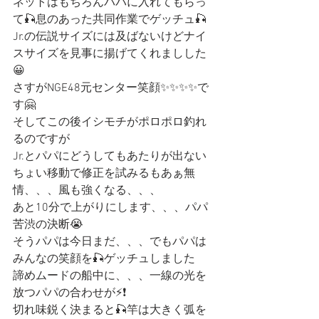
ネットはもちろんパパに入れてもらっ
て🎣息のあった共同作業でゲッチュ🎣
Jr.の伝説サイズには及ばないけどナイ
スサイズを見事に揚げてくれましした
😀
さすがNGE48元センター笑顔✨✨✨✨で
す🤗
そしてこの後イシモチがポロポロ釣れ
るのですが
Jr.とパパにどうしてもあたりが出ない
ちょい移動で修正を試みるもあぁ無
情、、、風も強くなる、、、
あと10分で上がりにします、、、パパ
苦渋の決断😭
そうパパは今日まだ、、、でもパパは
みんなの笑顔を🎣ゲッチュしました
諦めムードの船中に、、、一線の光を
放つパパの合わせが⚡️❗️
切れ味鋭く決まると🎣竿は大きく弧を