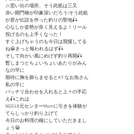
Jr.思い出の場所、そう此処は三又
赤い開門橋が印象深いだろう!そう此処
が君が伝説を作った釣りの聖地🎣
心なしか姿勢が良く見えるよ！リール
投げるのも上手くなった！
すぐ上げちゃうのも今日は我慢してる
ね😀きっと報われるはず🎣
そして向かい風にめげず釣り再開🎣
暫しまつとちょいちょいあたりがみん
なの竿に
期待に胸を膨らませるとKY なお魚さん
私の竿に
バッチリ合わせを入れると上々の手応
え🎣これは
NGE48元センターMomに引きを体験が
てらしっかり釣り上げて
今日のお料理の糧にしていただきまし
ょう😀