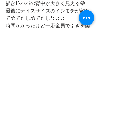
描き🎣パパの背中が大きく見える😀
最後にナイスサイズのイシモチが釣れ
てめでたしめでたし👏👏👏
時間かかったけど一応全員で引きを楽
しめた1日に出来ました
https://youtu.be/kvOkcCXTvzI
🎣That’sFamilyFishing🎣
船頭としてはなんとかいい思い出にし
て貰いたい家族の行事
とても良いとはいえない結果でしたが
皆さんの素敵な笑顔は何よりの大物に