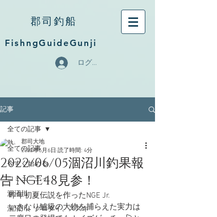
郡司釣船
FishngGuideGunji
ログイン
記事
全ての記事
郡司大地
全ての記事
2022年6月6日
読了時間: 4分
2022/06/05涸沼川釣果報
今すぐ始める
告 NGE48見参！
コミュニティ
涸沼川
昨年初夏伝説を作ったNGE Jr.
いきなり鱸級の大物を捕らえた実力は
涸沼川、クロダイ、スズキ