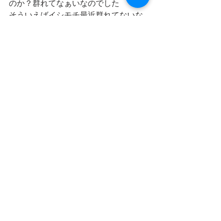
のか？群れてなぁいなのでした
そういえばイシモチ最近群れてないな
ぁ、、、二、三匹で終わっちゃ
う、、、
オマケのソゲは30センチくらいルアー
で出ました
で本日はここで終わり、、、三又もか
なり良い状態まで粘ったのに(T . T)
このイマイチな状況を打破する強者を
現れよ！そして涸沼川に明るいニュー
スを☀️
そんなわけで
すごい好調ではないですが
綺麗に鳴いてくれる鶯♪とまだ噂の段階
のスズキ級！キビレ！
その他時々釣れるイシモチさんがお待
ちしている涸沼川に
釣りしに来てみませんか？
貸道具で楽しめます🎣