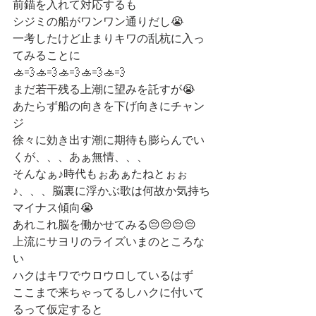
前錨を入れて対応するも
シジミの船がワンワン通りだし😭
一考したけど止まりキワの乱杭に入っ
てみることに
🚣💨🚣💨🚣💨🚣💨🚣💨
まだ若干残る上潮に望みを託すが😭
あたらず船の向きを下げ向きにチャン
ジ
徐々に効き出す潮に期待も膨らんでい
くが、、、あぁ無情、、、
そんなぁ♪時代もぉあぁたねとぉぉ
♪、、、脳裏に浮かぶ歌は何故か気持ち
マイナス傾向😭
あれこれ脳を働かせてみる😔😔😔😔
上流にサヨリのライズいまのところな
い
ハクはキワでウロウロしているはず
ここまで来ちゃってるしハクに付いて
るって仮定すると