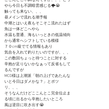
ここんとこ不調なんですが、、、どう
やら今日も不調暗雲感じる🌩😭
触っても来ない、、、
昼メインで流れる潮予報
中潮とはいえ夜もそこそこ流れたはず
魚は一体どこへやら
水温も普通、海もいっときの低温傾向
から通常へシフトしている模様
７０cm級でてる情報もあり
気合を入れて釣りたいのですが、、、
この数回ちょっと待つことに対する
辛抱が足りないかなぁって反省もして
るんですが
MCD様は上潮派「朝の上げであたんな
いと今日はダメかな？」とポツ
リ、、、
そうなんだけどここんとこ完全位止ま
る頃に出るから辛抱したいところ
風は逆目に吹き出す😭