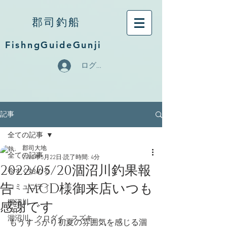
郡司釣船
FishngGuideGunji
ログイン
記事
全ての記事
郡司大地
全ての記事
2022年5月22日
読了時間: 4分
2022/05/20涸沼川釣果報
今すぐ始める
告 MCD様御来店いつも
コミュニティ
感謝です
涸沼川
涸沼川、クロダイ、スズキ
もうすっかり初夏の雰囲気を感じる涸