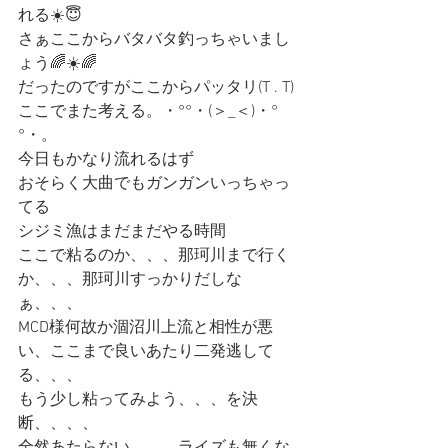
れる☀️😇
さぁここからバタバタ釣っちゃいまし
ょう🌈☀️🌈
だったのですがここからパッタリ(T . T)
ここでまた考える。・°°・(＞_＜)・°
°・。
今日もかなり流れるはず
おそらく大曲でもガンガンいっちゃっ
てる
シジミ漁はまだまだやる時間
ここで粘るのか、、、那珂川まで行く
か、、、那珂川すっかりだしな
ぁ、、、
MCD様何故か涸沼川上流と相性が悪
い、ここまで良いあたり二発逃して
る、、、
もう少し粘ってみよう、、、を決
断、、、、
全然あたらない、、、ライズも無くな