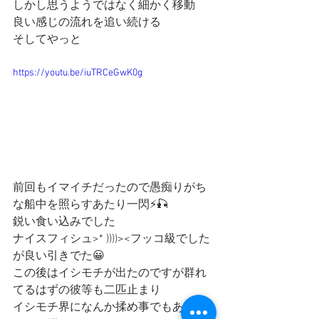
しかし思うようではなく細かく移動
良い感じの流れを追い続ける
そしてやっと
https://youtu.be/iuTRCeGwK0g
前回もイマイチだったので愚痴りがち
な船中を照らすあたり一閃⚡️🎣
鋭い食い込みでした
ナイスフィシュ>* ))))><フッコ級でした
が良い引きでた😀
この後はイシモチが出たのですが群れ
てるはずの彼等も二匹止まり
イシモチ界になんか揉め事でもあった