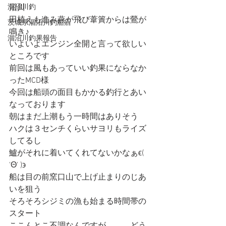
涸沼川釣
沼川
田植えも進み燕が飛び葦簀からは鶯が
茨城県涸沼川釣船店
鳴き♪
涸沼川釣果報告
いよいよエンジン全開と言って欲しい
ところです
前回は風もあっていい釣果にならなか
ったMCD様
今回は船頭の面目もかかる釣行とあい
なっております
朝はまだ上潮もう一時間はありそう
ハクは３センチくらいサヨリもライズ
してるし
鱸がそれに着いてくれてないかなぁϵ( 
'Θ' )϶
船は目の前窯口山で上げ止まりのじあ
いを狙う
そろそろシジミの漁も始まる時間帯の
スタート