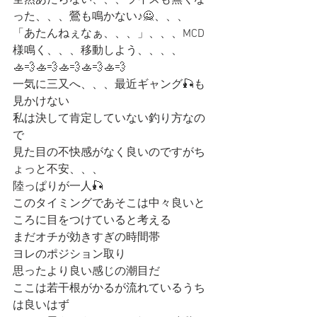
った、、、鶯も鳴かない♪🙅、、、
「あたんねぇなぁ、、、」、、、MCD
様鳴く、、、移動しよう、、、、
🚣💨🚣💨🚣💨🚣💨🚣💨
一気に三又へ、、、最近ギャング🎣も
見かけない
私は決して肯定していない釣り方なの
で
見た目の不快感がなく良いのですがち
ょっと不安、、、
陸っぱりが一人🎣
このタイミングであそこは中々良いと
ころに目をつけていると考える
まだオチが効きすぎの時間帯
ヨレのポジション取り
思ったより良い感じの潮目だ
ここは若干根がかるが流れているうち
は良いはず