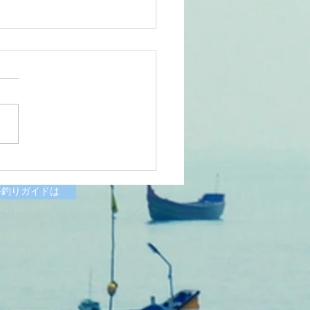
6/07/11涸沼川釣果報告
様
海釣りガイドは