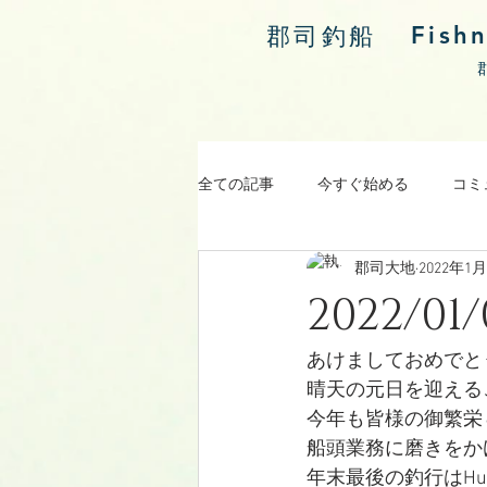
Fish
郡司釣船
全ての記事
今すぐ始める
コミ
郡司大地
2022年1
涸沼川釣果報告
2022/0
あけましておめでと
晴天の元日を迎える
今年も皆様の御繁栄
船頭業務に磨きをかけ
年末最後の釣行はHugeK