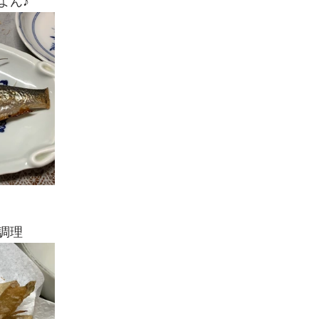
よん♪
調理