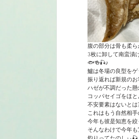
腹の部分は骨も柔ら
3枚に卸して南蛮漬
🐟🍻🎣♪
鱸は冬場の良型をゲ
振り返れば新規のお
ハゼが不調だった懸
コッパセイゴをほと
不安要素はないとは
これはもう自然相手
今年も彼是知恵を絞
そんなわけで今年も
釣りってたのしぃ🎣