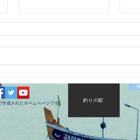
2026/07/12涸沼川釣果報告
202
HugeKillerDr.K
KIZ
釣りの駅
で作成されたホームページです。