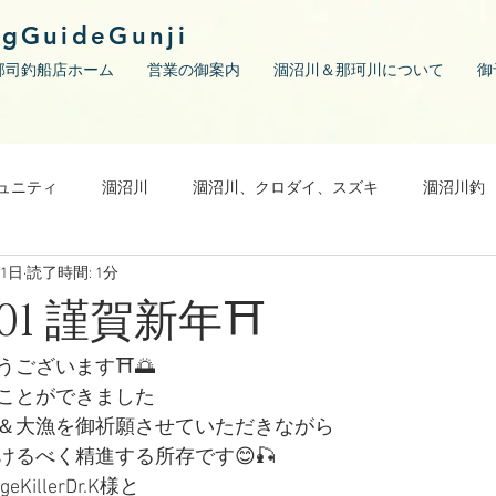
ngGuideGunji
郡司釣船店ホーム
営業の御案内
涸沼川＆那珂川について
御
ュニティ
涸沼川
涸沼川、クロダイ、スズキ
涸沼川釣
月1日
読了時間: 1分
1/01 謹賀新年⛩
うございます⛩🌅
ことができました
＆大漁を御祈願させていただきながら
るべく精進する所存です😊🎣
illerDr.K様と