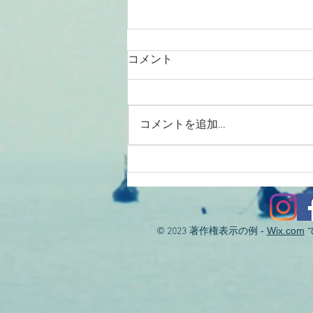
コメント
コメントを追加…
2026/08/01涸沼川釣果報告
KIZ様
©
著作権表示の例 -
Wix.com
2023