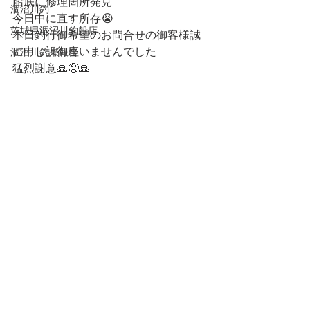
船底に修理箇所発見
涸沼川釣
今日中に直す所存😭
茨城県涸沼川釣船店
本日釣行御希望のお問合せの御客様誠
に申し訳御座いませんでした
涸沼川釣果報告
猛烈謝意🙏😞🙏