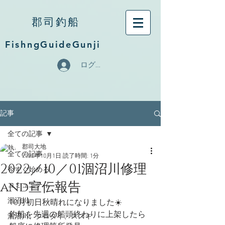
郡司釣船
FishngGuideGunji
ログイン
記事
全ての記事
郡司大地
全ての記事
2022年10月1日
読了時間: 1分
2022／10／01涸沼川修理
今すぐ始める
and宣伝報告
コミュニティ
涸沼川
10月初日秋晴れになりました☀️
釣船を先週の船頭終わりに上架したら
涸沼川、クロダイ、スズキ