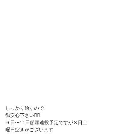
しっかり治すので
御安心下さい🚣‍♀️
６日〜11日船頭連投予定ですが８日土
曜日空きがございます