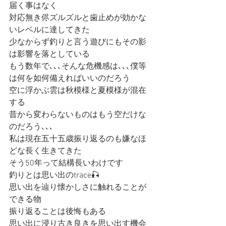
届く事はなく
対応無き侭ズルズルと歯止めが効かな
いレベルに達してきた
少なからず釣りと言う遊びにもその影
は影響を落としている
もう数年で､､､そんな危機感は､､､僕等
は何を如何備えればいいのだろう
空に浮かぶ雲は秋模様と夏模様が混在
する
昔から変わらないものはもう空だけな
のだろう､､､
私は現在五十五歳振り返るのも嫌なほ
どな長く生きてきた
そう50年って結構長いわけです
釣りとは思い出のtrace🎣
思い出を辿り懐かしさに触れることが
できる物
振り返ることは後悔もある
思い出に浸り古き良きを思い出す機会