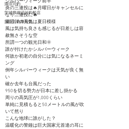
シルバーウィーク前半
涸沼川釣
炎の三連投は🔥月曜日がキャンセルに
茨城県涸沼川釣船店
なり二連投に🔥
涸沼川の天気は夏日模様
涸沼川釣果報告
風は気持ち良さも感じるが日差しは容
赦無さそうな空
所謂一つの観光日和🌞
誰が付けたかシルバーウィーク
何故か初老の自分には気になるネーミ
ング
例年シルバーウィークは天気が良く無
い
確か去年も台風だった
950を切る勢力が日本に差し掛かる
周りの高気圧が1,000くらい
単純に見積もると50メートルの風が吹
いて然り
こんな地球に誰がした？
温暖化の警鐘は巨大国家元首達の耳に