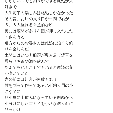
しかしいつでも釣りができる此処が大
好きで
人生前半の楽しみは此処しかなかった
その昔、お店の入り口が土間で右が
５、６人座れる食堂的な所
奥には広間があり布団が押し入れにた
くさん有る
遠方からのお客さんは此処に泊まり釣
りを楽しんだ
土間にはいつも船頭が数人居て煙草を
燻らせお茶や酒を飲んで
あぁでもねぇこぉでもねぇと雑談の花
が咲いていた
家の前には川舟が何艘もあり
竹を割って作ってあるハゼ釣り用の小
さな竿に
餌小屋に山積みになっている餌箱から
小分けにしたゴカイを小さな釣り針に
ひっかけ