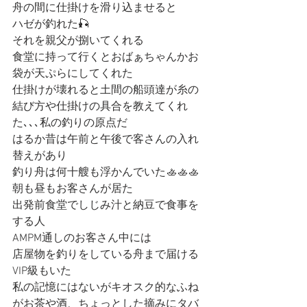
舟の間に仕掛けを滑り込ませると
ハゼが釣れた🎣
それを親父が捌いてくれる
食堂に持って行くとおばぁちゃんかお
袋が天ぷらにしてくれた
仕掛けが壊れると土間の船頭達が糸の
結び方や仕掛けの具合を教えてくれ
た､､､私の釣りの原点だ
はるか昔は午前と午後で客さんの入れ
替えがあり
釣り舟は何十艘も浮かんでいた🚣🚣🚣
朝も昼もお客さんが居た
出発前食堂でしじみ汁と納豆で食事を
する人
AMPM通しのお客さん中には
店屋物を釣りをしている舟まで届ける
VIP級もいた
私の記憶にはないがキオスク的なふね
がお茶や酒、ちょっとした摘みにタバ