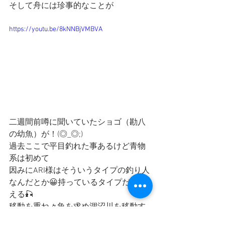
そして舟には珍事的なことが
https://youtu.be/8kNNBjVMBVA
二週間前噂に聞いていたショゴ（勘八
の幼魚）が！(◎_◎;)
過去ここで平目釣れた事あるけど青物
系は初めて
因みにARI様はそういうタイプの釣り人
なんだとか😀持っているタイプだと言
える🎣
移動を重ね🚣魚を求め涸沼川を移動す
るたびに