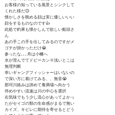
お客様の知っている風景とシンクして
くれた様だ😊
懐かしさを眺める顔は実に優しいいい
顔をするものなのです👍
此処で釣果も懐かしんで欲しい船頭さ
ん
あの手この手を出してみるのですがメ
ゴチが掛かっただけ😭
参ったな､､､舟は小幡へ
水が澄んでてドピーカン🌞浅いとこは
無理判断
幸いギャングフィッシャーはいないの
で深い方に着けてみる、、無音😭
那珂川絡みは諦めて養満場へ向かう
停めやすい流速は川の中心を選択
右気味でもう少し流心があってよかっ
たがセイゴの類の生命感がまるで無い
カイズ、キビレに期待を寄せるとどう