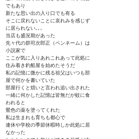
でもあり
新たな思い出の入り口でも有る
そこに戻れないことに哀れみを感じず
に居られない､､､
当店も盛況期があった
先々代の群司次郎正（ペンネーム）は
小説家で
ここが気に入りあれこれあって此処に
住み着き釣船屋を始めたそうだ
私の記憶に微かに残る祖父はいつも部
屋で何かを書いていた
部屋行くと煩いと言われ追い出された
一緒に何かした記憶は皆無だが蚊に食
われると
鶯色の薬を塗ってくれた
私は生まれも育ちも都心で
連休や学校の季節休暇時しか此処に居
なかった