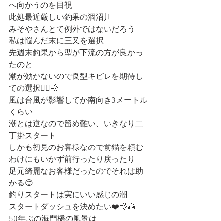
へ向かうのを目視
此処最近厳しい釣果の涸沼川
みそやさんとて例外ではないだろう
私は悩んだ末に三又を選択
先週末釣果から型が下流の方が良かっ
たのと
潮が効かないので良型キビレを期待し
ての選択🚣‍♀️💨
風は台風が影響してか南向き3メートル
くらい
潮とは逆なので留め難い、いきなり二
丁掛スタート
しかも初見のお客様なので前錨を頼む
わけにもいかず前行ったり戻ったり
足元綺麗なお客様だったのでそれは助
かる😊
釣りスタートは実にいい感じの潮
スタートダッシュを決めたい❤️💨🎣
50年ぶの海門橋の風景は