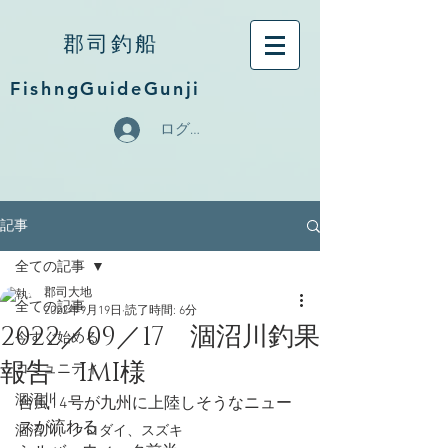
郡司釣船
FishngGuideGunji
ログイン
記事
全ての記事
郡司大地
全ての記事
2022年9月19日
読了時間: 6分
2022／09／17 涸沼川釣果
今すぐ始める
報告 IMI様
コミュニティ
涸沼川
台風14号が九州に上陸しそうなニュー
スが流れる
涸沼川、クロダイ、スズキ