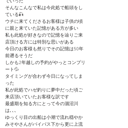
でいった
そんなこんなで私は今此処で船頭をし
ている🎣
ウチに来てくださるお客様は子供の頃
に親と来ていた記憶がある方が多い
私も此処が好きなので記憶を辿りご来
店頂ける方には特別な思いがある
今日のお客様も然りでその記憶は50年
前遡るそうだ
しかも2年越しの予約がやっとコンプリ
ート💦
タイミングが合わず今日になってしま
った
私が此処でハゼ釣りに夢中だった頃ご
来店頂いていたお客様な訳です
最盛期を知る方にとって今の涸沼川
は､､､
ゆっくり目の出船は小潮で流れ穏やか
みそやさんがバイパス下から更に上流