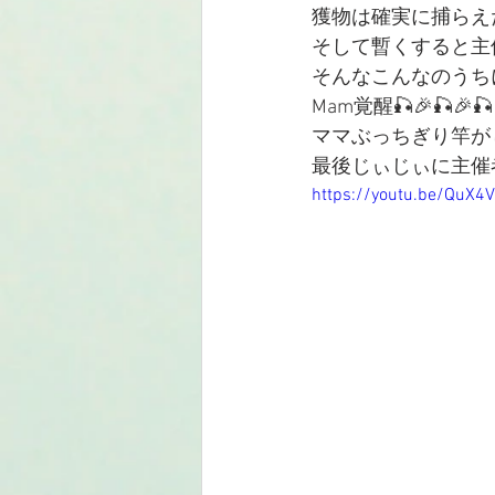
獲物は確実に捕らえた
そして暫くすると主
そんなこんなのうち
Mam覚醒🎣🎉🎣
ママぶっちぎり竿がし
最後じぃじぃに主催
https://youtu.be/QuX4