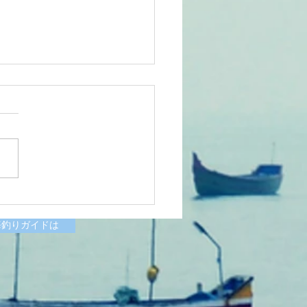
6/07/11涸沼川釣果報告
様
海釣りガイドは