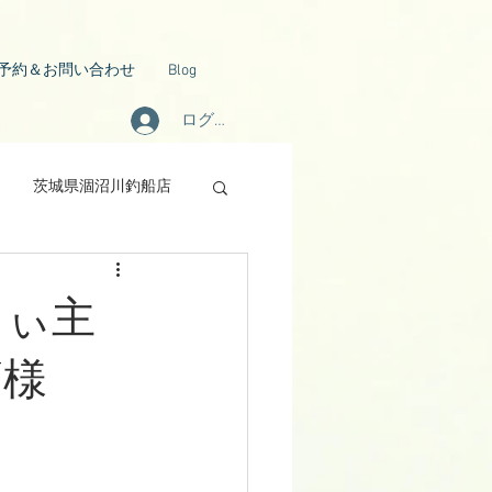
予約＆お問い合わせ
Blog
ログイン
茨城県涸沼川釣船店
じぃ主
N様