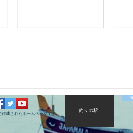
2026/07/12涸沼川釣果報告
202
HugeKillerDr.K
KIZ
釣りの駅
で作成されたホームページです。