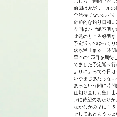
むしろ一週間早かっ
前回はJrがリール
全然待てないのです
奇跡的な釣り日和に
今回はハゼ絶不調なの
此処のところ好調な
予定通りのゆっくり
落ち潮止まる一時間
早々の1匹目を期待
でました予定通り行か
よりによって今日は
いやまじあたらない
あっという間に時間
仕切り直しも釜口山
Jrに待望のあたり
なかなかの型に１５
そしてあともうちょ