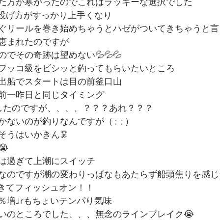
た方が寒かったのでこれはラッキーな選択でした
の投げ方がすっかり上手くなり
ぐリールを巻き始めちゃうとハゼがついてきちゃうと言
恵まれたのですが
でその奇跡は望めない💦💦💦
フッコ級をビシッと釣ってもらいたいところ
出船でスタートは目の前釜口山
前一昨日と同じタイミング
したのですが、、、、？？？あれ？？？
ないのが釣りなんですが（ ;  ; ）
そうはいかきん🦑
😭
は過ぎて上潮にスイッチ
なのですが潮の変わりっぱなもあたらず船頭焦りを感じ
がきてフィッシュオン！！
％増Jrもちょいテンパり気味
いのところでした、、、無念のラインブレイク😭