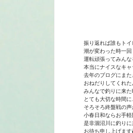
振り返れば誰もトイ
潮が変わった時一回ト
運転頑張ってみんなを
本当にナイスなキャ
去年のブログにまた
おねだりしてくれた
みんなで釣りに来た
とても大切な時間にご一緒
そろそろ終盤戦の声
小春日和ならお手軽
是非涸沼川に釣りに
お待ち申し上げます