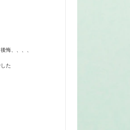
と後悔、、、、
でした