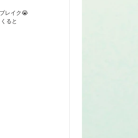
ブレイク😭
てくると