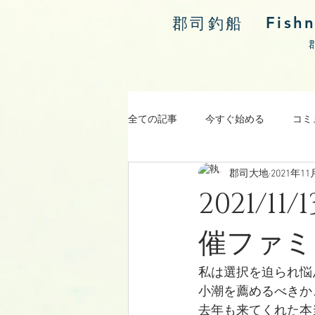
Fish
郡司釣船
全ての記事
今すぐ始める
コミ
郡司大地
2021年11
涸沼川釣果報告
2021/
催ファミ
私は選択を迫られ悩
小潮を薦めるべきか
去年も来てくれた本