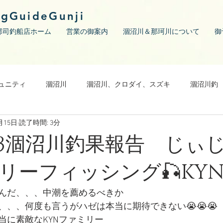
ngGuideGunji
郡司釣船店ホーム
営業の御案内
涸沼川＆那珂川について
御
ュニティ
涸沼川
涸沼川、クロダイ、スズキ
涸沼川釣
月15日
読了時間: 3分
11/13涸沼川釣果報告 じぃ
リーフィッシング🎣KY
んだ、、、中潮を薦めるべきか
、、、何度も言うがハゼは本当に期待できない😭😭😭
当に素敵なKYNファミリー