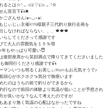
*:.｡. o(≧▽≦)o .｡.:*☆
ん宣言下🎣✖︎
ござんせん(๑>◡<๑)
もじぃじぃ主催KYN様親子三代釣り旅行企画を
しなければならない、、、🍁🍁🍁
いらしてくださって感謝です
伸びて大人の雰囲気を１５％増
gは今年もやっぱり可愛い😇
は後部座席から笑顔満点で降りてきてくださいました
様も御同行くださり感謝です🎣
ーマンいつも明るくお美しぃMamもお元気そうで♪
船頭心がホクホク🍠気分で御座います
めたのはうちの前で釣りができるから
釣行なので前回の体験より気温が低いことが予想され
方が良いかな？なんて考えたのですが
風もあまり無く気温の心配はなかったですね