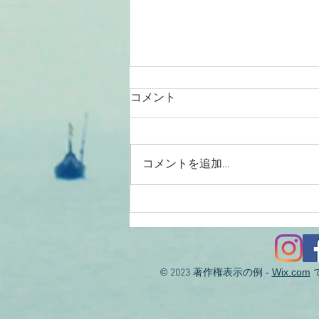
コメント
コメントを追加…
2026/08/01涸沼川釣果報告
KIZ様
©
著作権表示の例 -
Wix.com
2023