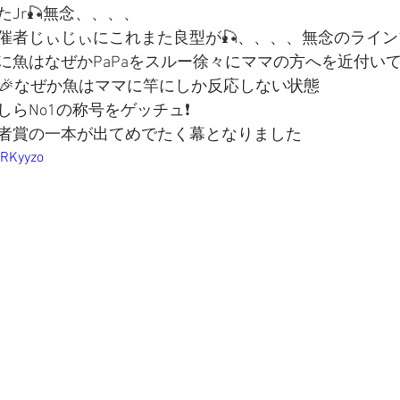
Jr🎣無念、、、、
催者じぃじぃにこれまた良型が🎣、、、、無念のライン
に魚はなぜかPaPaをスルー徐々にママの方へを近付い
🎉🎣🎉なぜか魚はママに竿にしか反応しない状態
らNo1の称号をゲッチュ❗️
者賞の一本が出てめでたく幕となりました
VRKyyzo