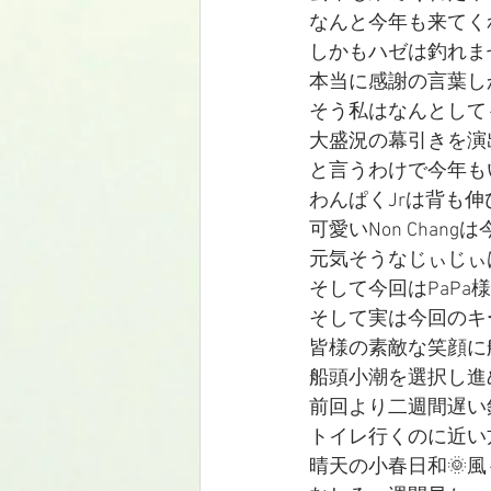
なんと今年も来てくれるとは☆
しかもハゼは釣れませ
本当に感謝の言葉しか
そう私はなんとして
大盛況の幕引きを演出
と言うわけで今年も
わんぱくJrは背も
可愛いNon Chan
元気そうなじぃじぃ
そして今回はPaPa
そして実は今回のキ
皆様の素敵な笑顔に
船頭小潮を選択し進
前回より二週間遅い
トイレ行くのに近い
晴天の小春日和🌞