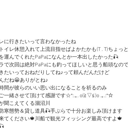
レに行きたいって言わなかったね
イレ休憩入れて上流目指せばよかたかも(T . T)ちょっ
運んでくれたPaPaになんとか一本出したかった🎣
ラで次回は絶対PaPaにも釣ってほしいと思う船頭なの
きたいっておねだりしてね♪って頼んだんだけど
んだね😀ありがとね♪
時間が彼らのいい思い出になることを祈るのみ
させて頂けて感謝です☆*:.｡. o(≧▽≦)o .｡.:*☆
が聞こえてくる涸沼川
防寒態勢＆貸し道具🎣手ぶらで十分お楽しみ頂けます
来てください🍁川船で観光フィッシング最高ですよ🍁
