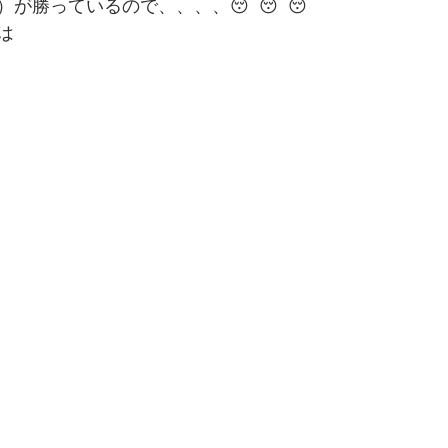
）が勝っているので、、、、😴😴😴
は