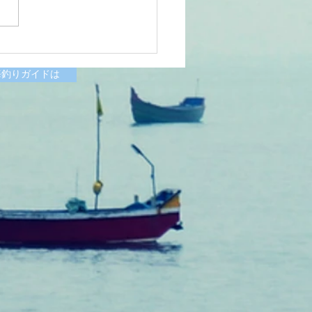
6/07/11涸沼川釣果報告
様
海釣りガイドは