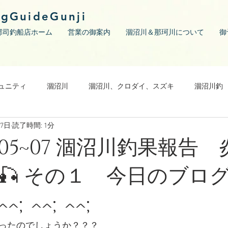
ngGuideGunji
郡司釣船店ホーム
営業の御案内
涸沼川＆那珂川について
御
ュニティ
涸沼川
涸沼川、クロダイ、スズキ
涸沼川釣
月7日
読了時間: 1分
09/05~07 涸沼川釣果報告
🎣 その１ 今日のブロ
;^^;^^;
ったのでしょうか？？？