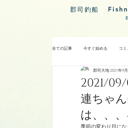
Fish
郡司釣船
全ての記事
今すぐ始める
コミ
郡司大地
2021年9
涸沼川釣果報告
2021/
連ちゃん
は、、、^^
季節の変わり目にな