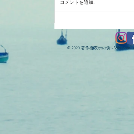
コメントを追加…
2026/08/01涸沼川釣果報告
KIZ様
©
著作権表示の例 -
Wix.com
2023