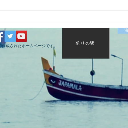
2026/07/12涸沼川釣果報告
202
HugeKillerDr.K
KIZ
釣りの駅
で作成されたホームページです。