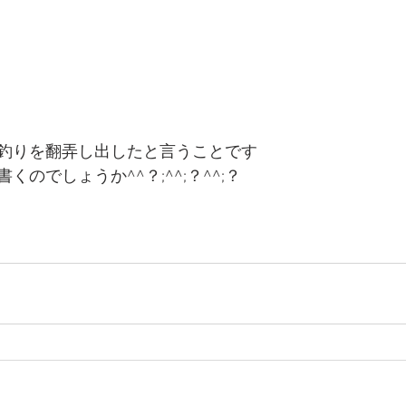
釣りを翻弄し出したと言うことです
のでしょうか^^？;^^;？^^;？