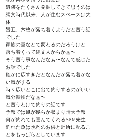
私が興味を持ったお話は
遺跡をたくさん発掘してきて思うのは
縄文時代以来、人が住むスペースは大
体
畳五、六枚が落ち着くようだと言う話
でした
家族の量などで変わるのだろうけど
落ち着くって縄文人からかぁ〜
そう言う事なんだなぁ〜なんて感じた
お話でした
確かに広すぎだとなんだか落ち着かな
い気がする
時々広いとこに出て釣りするのがいい
気分転換だなぁ〜
と言うわけで釣りの話です
予報では風が幾らか収まり晴天予報
何が釣れても喜んでくれるSKM先生
釣れた魚は晩酌のお供と近所に配るこ
とをもっぱらとしています