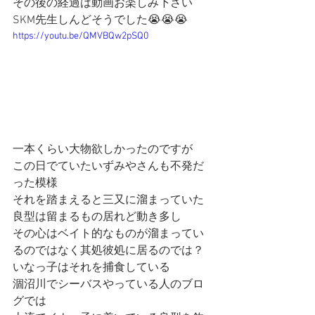
その後の経過は動画お楽しみ下さい
SKM先生しんどそうでした😭😭😭
https://youtu.be/QMVBQw2pSQ0
一本くらい大物欲しかったのですが
この日でていたいずみやさんも不発だ
った模様
それを踏まえると三又に溜まっていた
良型は留まるもの居れど動き多し
その心はベイト的なものが溜まってい
るのではなく其処彼処に居るのでは？
いなっ子はそれを捕食している
涸沼川でシーバスやっている人のブロ
グでは