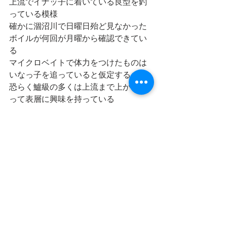
上流でイナッ子に着いている良型を釣
っている模様
確かに涸沼川で日曜日殆ど見なかった
ボイルが何回が月曜から確認できてい
る
マイクロベイトで体力をつけたものは
いなっ子を追っていると仮定する
恐らく鱸級の多くは上流まで上がりき
って表層に興味を持っている
カイズおよび黒鯛は恐らく上流は小型
ばかりだと思う
ブログを見返してみると
３年前三又で良型の黒鯛級鱸級を出せ
ている
前号で書いたMCD氏は鮎師であるのだ
が落鮎にはまだ季節が早いそうだ
鮎は雨と共に一気に落ちきってしまう
らしい
鱸級はその時期まで殆どが上流にいる