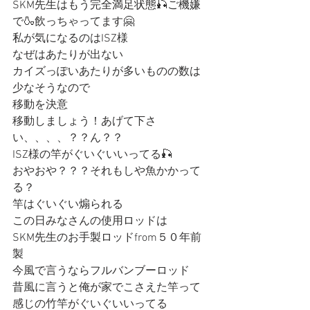
SKM先生はもう完全満足状態🎣ご機嫌
で🍶飲っちゃってます🤗
私が気になるのはISZ様
なぜはあたりが出ない
カイズっぽいあたりが多いものの数は
少なそうなので
移動を決意
移動しましょう！あげて下さ
い、、、、？？ん？？
ISZ様の竿がぐいぐいいってる🎣
おやおや？？？それもしや魚かかって
る？
竿はぐいぐい煽られる
この日みなさんの使用ロッドは
SKM先生のお手製ロッドfrom５０年前
製
今風で言うならフルバンブーロッド
昔風に言うと俺が家でこさえた竿って
感じの竹竿がぐいぐいいってる