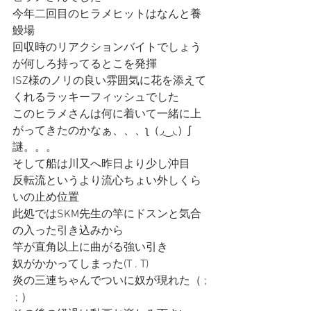
今年二回目のヒラメヒットはなんと養
鰻場
回収時のリアクションバイトでしょう
が何しろ持ってるとこを発揮
ISZ様のノリの良い雰囲気に花を添えて
くれるラッキーフィッシュでした
このヒラメさんは何に着いて一緒に上
がってきたのかなぁ、、、ʅ（◞‿◟）ʃ
謎。。。
そして船は川又へ昨日より少し沖目
反転流というより流心ちょい外しくら
いの止め位置
此処ではSKM先生の竿にドスンと気合
の入った引き込みから
竿が直角以上に曲がる強い引き
奴がかかってしまった(T . T)
炎の三連ちゃんでついに奴が現れた（ ; 
 ; ）