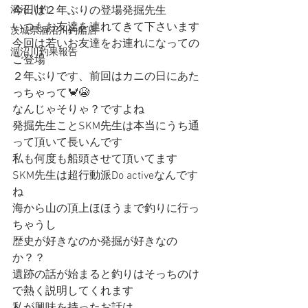
涸沼川釣
今日は２年ぶりの登場発掘先生
いつもお友達を連れてきて下さいます
茨城県涸沼川釣船店
今回は若いお友達をお連れになっての
涸沼川釣果報告
ご登場
２年ぶりです、前回はカニの日にあた
っちゃって🦀😭
なんじゃそりゃ？ですよね
発掘先生ことSKM先生は本当にうち通
って頂いて長いんです
私も何度も船頭させて頂いてます
SKM先生は超行動派Do activeなんです
ね
海から山の頂上ほほうまで釣りに行っ
ちゃうし
歴史が好きなのか発掘が好きなの
か？？
遺跡の話が始まると釣りはそっちのけ
で熱く説明してくれます