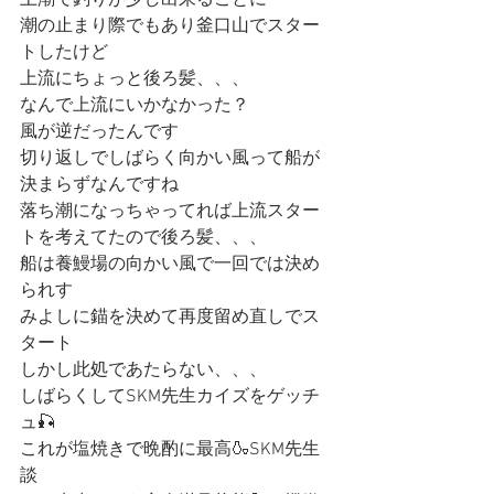
上潮で釣りが少し出来ることに
潮の止まり際でもあり釜口山でスター
トしたけど
上流にちょっと後ろ髪、、、
なんで上流にいかなかった？
風が逆だったんです
切り返しでしばらく向かい風って船が
決まらずなんですね
落ち潮になっちゃってれば上流スター
トを考えてたので後ろ髪、、、
船は養鰻場の向かい風で一回では決め
られす
みよしに錨を決めて再度留め直しでス
タート
しかし此処であたらない、、、
しばらくしてSKM先生カイズをゲッチ
ュ🎣
これが塩焼きで晩酌に最高🍶SKM先生
談