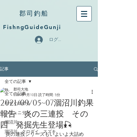
郡司釣船
FishngGuideGunji
ログイン
記事
全ての記事
郡司大地
全ての記事
2021年9月10日
読了時間: 5分
2021/09/05~07涸沼川釣果
今すぐ始める
報告 炎の三連投 その
コミュニティ
四 発掘先生登場🎣
涸沼川
涸沼川、クロダイ、スズキ
炎の連投シリーズもいよいよ大詰め