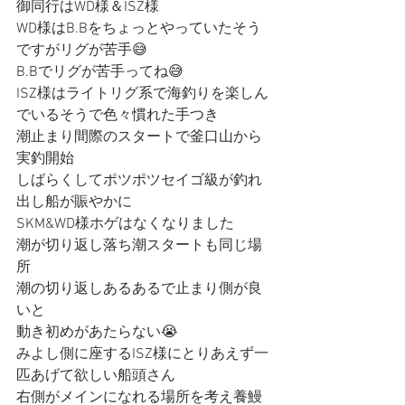
御同行はWD様＆ISZ様
WD様はB.Bをちょっとやっていたそう
ですがリグが苦手😅
B.Bでリグが苦手ってね😅
ISZ様はライトリグ系で海釣りを楽しん
でいるそうで色々慣れた手つき
潮止まり間際のスタートで釜口山から
実釣開始
しばらくしてポツポツセイゴ級が釣れ
出し船が賑やかに
SKM&WD様ホゲはなくなりました
潮が切り返し落ち潮スタートも同じ場
所
潮の切り返しあるあるで止まり側が良
いと
動き初めがあたらない😭
みよし側に座するISZ様にとりあえず一
匹あげて欲しい船頭さん
右側がメインになれる場所を考え養鰻